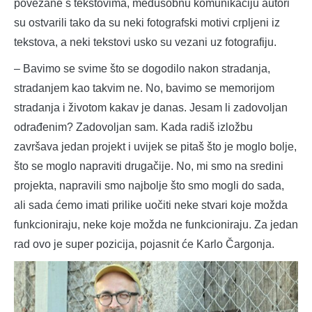
povezane s tekstovima, međusobnu komunikaciju autori
su ostvarili tako da su neki fotografski motivi crpljeni iz
tekstova, a neki tekstovi usko su vezani uz fotografiju.
– Bavimo se svime što se dogodilo nakon stradanja,
stradanjem kao takvim ne. No, bavimo se memorijom
stradanja i životom kakav je danas. Jesam li zadovoljan
odrađenim? Zadovoljan sam. Kada radiš izložbu
završava jedan projekt i uvijek se pitaš što je moglo bolje,
što se moglo napraviti drugačije. No, mi smo na sredini
projekta, napravili smo najbolje što smo mogli do sada,
ali sada ćemo imati prilike uočiti neke stvari koje možda
funkcioniraju, neke koje možda ne funkcioniraju. Za jedan
rad ovo je super pozicija, pojasnit će Karlo Čargonja.