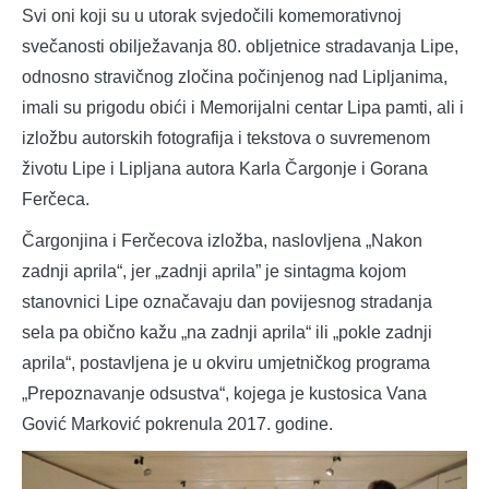
Svi oni koji su u utorak svjedočili komemorativnoj
svečanosti obilježavanja 80. obljetnice stradavanja Lipe,
odnosno stravičnog zločina počinjenog nad Lipljanima,
imali su prigodu obići i Memorijalni centar Lipa pamti, ali i
izložbu autorskih fotografija i tekstova o suvremenom
životu Lipe i Lipljana autora Karla Čargonje i Gorana
Ferčeca.
Čargonjina i Ferčecova izložba, naslovljena „Nakon
zadnji aprila“, jer „zadnji aprila” je sintagma kojom
stanovnici Lipe označavaju dan povijesnog stradanja
sela pa obično kažu „na zadnji aprila“ ili „pokle zadnji
aprila“, postavljena je u okviru umjetničkog programa
„Prepoznavanje odsustva“, kojega je kustosica Vana
Gović Marković pokrenula 2017. godine.