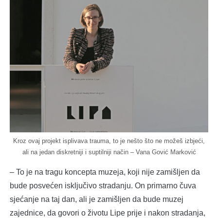
Kroz ovaj projekt isplivava trauma, to je nešto što ne možeš izbjeći,
ali na jedan diskretniji i suptilniji način – Vana Gović Marković
– To je na tragu koncepta muzeja, koji nije zamišljen da
bude posvećen isključivo stradanju. On primarno čuva
sjećanje na taj dan, ali je zamišljen da bude muzej
zajednice, da govori o životu Lipe prije i nakon stradanja,