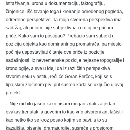
istraživanja, urona u dokumentaciju, faktografiju,
činjenice, iščitavanje toga i kreiranje određenog pogleda,
određene perspektive. Ta moja stvorena perspektiva ima
sadržaj, ali pritom nije subjektivna i u njoj ne pričam
priče. Kako sam to postigao? Prebacio sam subjekt u
poziciju objekta kao dominantnog promatrača, pa mjesto
počinje uspostavljati čitanje ove priče iz pozicije
sadašnjosti, iz nevremenske pozicije nejasne topografije i
kronologije, a sve u ideji da iz različitih perspektiva
stvorim neku vlastitu, reći će Goran Ferčec, koji se s
lipajskim zločinom prvi put susreo kada se uključio u ovaj
projekt.
– Nije mi bilo jasno kako nisam mogao znati za jedan
ovakav trenutak, a govorim to kao vrlo otvoreni antifašist i
kao netko tko se kroz posao kojim se bavi, a to su
kazalište, pisanje, dramaturgije, susreće s prostorom