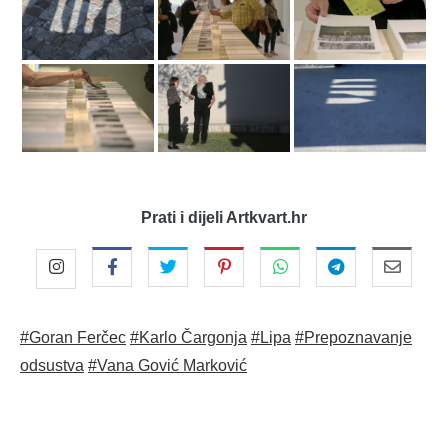
Prati i dijeli Artkvart.hr
#Goran Ferčec
#Karlo Čargonja
#Lipa
#Prepoznavanje
odsustva
#Vana Gović Marković