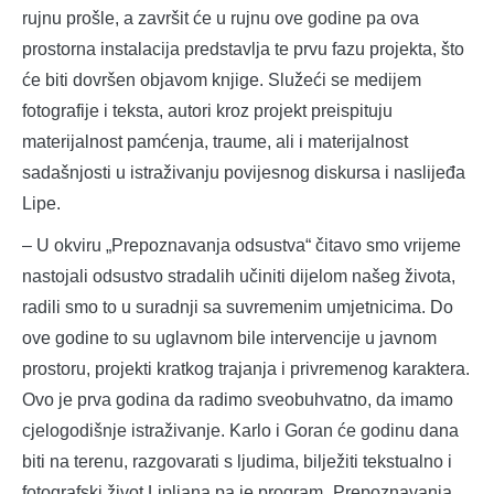
rujnu prošle, a završit će u rujnu ove godine pa ova
prostorna instalacija predstavlja te prvu fazu projekta, što
će biti dovršen objavom knjige. Služeći se medijem
fotografije i teksta, autori kroz projekt preispituju
materijalnost pamćenja, traume, ali i materijalnost
sadašnjosti u istraživanju povijesnog diskursa i naslijeđa
Lipe.
– U okviru „Prepoznavanja odsustva“ čitavo smo vrijeme
nastojali odsustvo stradalih učiniti dijelom našeg života,
radili smo to u suradnji sa suvremenim umjetnicima. Do
ove godine to su uglavnom bile intervencije u javnom
prostoru, projekti kratkog trajanja i privremenog karaktera.
Ovo je prva godina da radimo sveobuhvatno, da imamo
cjelogodišnje istraživanje. Karlo i Goran će godinu dana
biti na terenu, razgovarati s ljudima, bilježiti tekstualno i
fotografski život Lipljana pa je program „Prepoznavanja