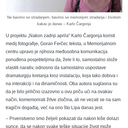
Ne bavimo se stradanjem, bavimo se memorijom stradanja i životom
kakav je danas – Karlo Čargonja
U projektu „Nakon zadnji aprila“ Karlo Čargonja koristi
medij fotografije, Goran Ferčec teksta, u Memorijalnom
centru upravo je njihova međusobna komunikacija
ponuđena posjetiteljima da, žele li to, samostalno slože
vlastiti narativ, odnosno da samostalno uspostave
dramaturgiju kretanja kroz instalaciju, koja tako dobiva i
na interakciji i na dinamičnosti. Oba autora suglasna su
da je bilo prilično izazovno u ovu priču ući na ovakav
način, komemorirati žrtve zločina, ali ne vezati se na sam
tragični događaj, već na ono što Lipa danas jest.
– Prvenstveno smo željeli pokazati da nakon kiše dolazi
sunce, da se nakon svake teške situacije život može