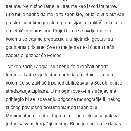
traume. Ne nužno ratne, ali traume kao izvorišta teme.
Bilo mi je čudno da me je to zaobišlo, jer to je vrlo aktivan
prostor i u nekom prostoru promišljanja, antifašizma, ali i
umjetničkom prostoru. Projekti koji se ovdje rade, u
kojemu se traume prebacuju u umjetnički gestus, su
godinama prisutne. Sve to me je na neki čudan način
zaobišlo, priznat će Ferčec.
„Nakon zadnji aprila“ službeno će okončati onoga
trenutka kada svjetlo dana ugleda umjetnička knjiga,
kojom će se zaključiti period obilježavanja 80. obljetnice
stradavanja Lipljana. U mnogim ovakvim slučajevima
pribjeglo bi se izdavanju prigodne monografije ili nekog
sličnog povijesno-dokumentarnog izdanja, u
Memorijalnom centru „Lipa pamti“ odlučili su se pak na
jedan sasvim drugačiji pristup. Bitno je ono što je danas.