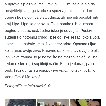
a upravo s preživjelima u fokusu. Cilj muzeja je bio da
posjetitelji iz njega izađu sa spoznajom da je taj dan
trajno i bolno obilježio zajednicu, ali nije niti početak niti
kraj Lipe. Lipa se obnovila. To je poruka u budućnost,
pogled u budućnost. Jedna iskra je dovoljna. Postav
sugerira dihotomiju crnog i bijelog, sve se radi oko života
i smrti, u konačnici je taj život prevladao. Opstanak ljudi
koji danas ovdje žive. Naravno da kroz čitav ovaj projekt
isplivava trauma, to je nešto što ne možeš izbjeći, ali na
jedan diskretniji i suptilniji način. Bitno je danas, pa se
onda kroz današnju perspektivu vraćamo, zaključila je
Vana Gović Marković.
Fotografije snimio Aleš Suk