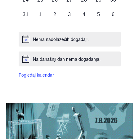
DOGAĐAJI,
DOGAĐAJI,
DOGAĐAJI,
DOGAĐAJI,
DOGAĐAJI,
DOGAĐAJI,
DOGAĐAJI
0
0
0
0
0
0
0
31
1
2
3
4
5
6
DOGAĐAJI,
DOGAĐAJI,
DOGAĐAJI,
DOGAĐAJI,
DOGAĐAJI,
DOGAĐAJI,
DOGAĐAJI
Nema nadolazećih događaji.
Na današnji dan nema događanja.
Pogledaj kalendar