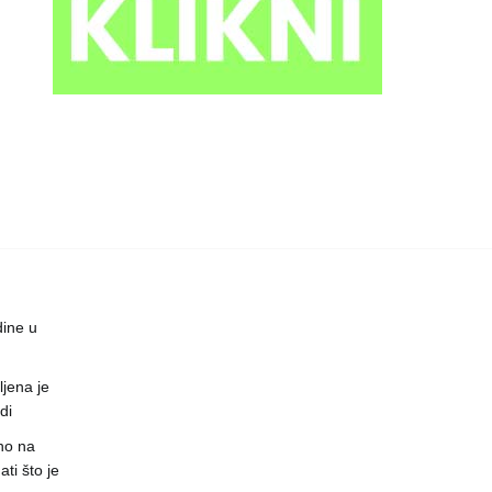
dine u
jena je
di
no na
ti što je