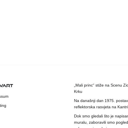
KVART
„Mali princ“ stiže na Scenu Zi
Krku
ssum
Na današnji dan 1975. postavl
ting
reflektorska rasvjeta na Kantri
Dok smo gledali što je napisa
muralu, zaboravili smo pogleda