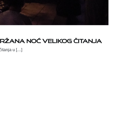
držana Noć velikog čitanja
itanja u […]