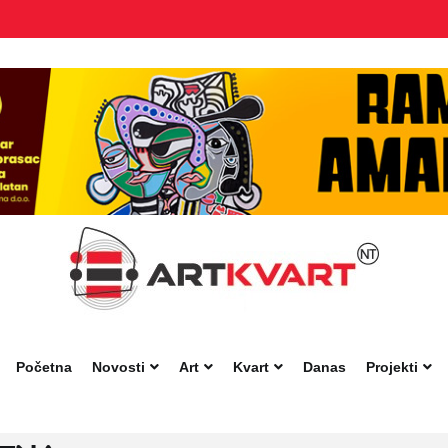
Početna
Novosti
Art
Kvart
Danas
Projekti