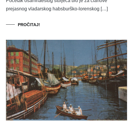
Početak osamnaestog stoljeća bio je za članove
prejasnog vladarskog habsburško-lorenskog […]
PROČITAJ!