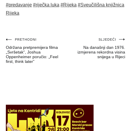
#predavanje
#riječka luka
#Rijeka
#Sveučilišna knjižnica
Rijeka
Navigacija
PRETHODNI
SLJEDEĆI
Održana pretpremijera filma
Na današnji dan 1976.
objava
„Svršetak“, Joshua
izmjerena rekordna visina
Oppenheimer poručio: „Feel
snijega u Rijeci
first, think later“