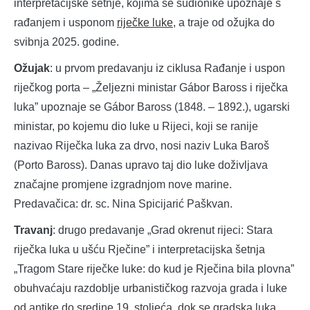
interpretacijske šetnje, kojima se sudionike upoznaje s
rađanjem i usponom
riječke luke
, a traje od ožujka do
svibnja 2025. godine.
Ožujak
: u prvom predavanju iz ciklusa Rađanje i uspon
riječkog porta – „Željezni ministar Gábor Baross i riječka
luka” upoznaje se Gábor Baross (1848. – 1892.), ugarski
ministar, po kojemu dio luke u Rijeci, koji se ranije
nazivao Riječka luka za drvo, nosi naziv Luka Baroš
(Porto Baross). Danas upravo taj dio luke doživljava
značajne promjene izgradnjom nove marine.
Predavačica: dr. sc. Nina Spicijarić Paškvan.
Travanj
: drugo predavanje „Grad okrenut rijeci: Stara
riječka luka u ušću Rječine” i interpretacijska šetnja
„Tragom Stare riječke luke: do kud je Rječina bila plovna”
obuhvaćaju razdoblje urbanističkog razvoja grada i luke
od antike do sredine 19. stoljeća, dok se gradska luka