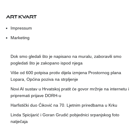
ART KVART
Impressum
Marketing
Dok smo gledali što je napisano na muralu, zaboravili smo
pogledati što je zakopano ispod njega
Više od 600 potpisa protiv dijela izmjena Prostornog plana
Lopara, Općina poziva na strpljenje
Novi AI sustav u Hrvatskoj pratit će govor mržnje na internetu i
pripremati prijave DORH-u
Harfistički duo Ćiković na 70. Ljetnim priredbama u Krku
Linda Spicijarić i Goran Grudić pobjednici srpanjskog foto
natječaja