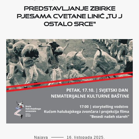
Predstavljanje zbirke
pjesama Cvetane Linić „Tu j
ostalo srce“
Najava
16. listopada 2025.