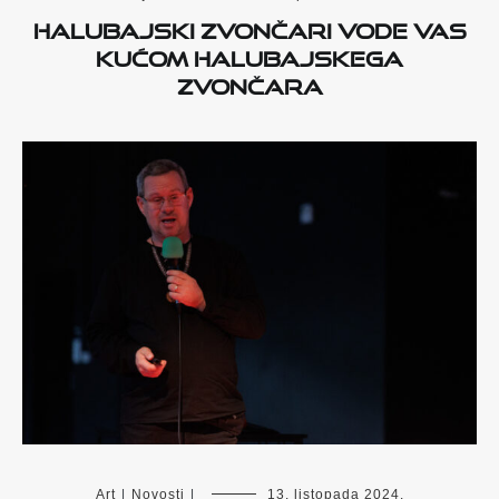
Halubajski zvončari vode vas
Kućom halubajskega
zvončara
Art
|
Novosti
|
13. listopada 2024.