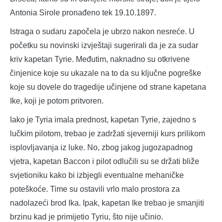
Antonia Sirole pronađeno tek 19.10.1897.
Istraga o sudaru započela je ubrzo nakon nesreće. U
početku su novinski izvještaji sugerirali da je za sudar
kriv kapetan Tyrie. Međutim, naknadno su otkrivene
činjenice koje su ukazale na to da su ključne pogreške
koje su dovele do tragedije učinjene od strane kapetana
Ike, koji je potom pritvoren.
Iako je Tyria imala prednost, kapetan Tyrie, zajedno s
lučkim pilotom, trebao je zadržati sjeverniji kurs prilikom
isplovljavanja iz luke. No, zbog jakog jugozapadnog
vjetra, kapetan Baccon i pilot odlučili su se držati bliže
svjetioniku kako bi izbjegli eventualne mehaničke
poteškoće. Time su ostavili vrlo malo prostora za
nadolazeći brod Ika. Ipak, kapetan Ike trebao je smanjiti
brzinu kad je primijetio Tyriu, što nije učinio.