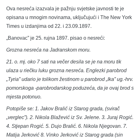
Ova nesreća izazvala je pažnju svjetske javnosti te je
opisana u mnogim novinama, uključujući i The New York
Times u izdanjima od 22. i 23.09.1897.
„Banovac” je 25. rujna 1897. pisao o nesreći:
Grozna nesreća na Jadranskom moru.
21. o. mj. oko 7 sati na večer desila se je na moru tik
ulaza u riečku luku grozna nesreća. Englezki parobrod
„Tyria” udario je tolikom žestinom u parobrod „Ika” ug.-hrv.
pomorskoga -parobrodarskog poduzeća, da je ovaj brod s
mjesta potonuo.
Potopiše se: 1. Jakov Bralić iz Starog grada, (svirač
„verglec”). 2. Nikola Blažević iz Sv. Jelene. 3. Juraj Rogić.
4. Stjepan Rogić. 5. Dujo Bralić. 6. Nikola Njegovan. 7.
Matija Jerković 8. Vinko Jerković iz Starog grada (sin