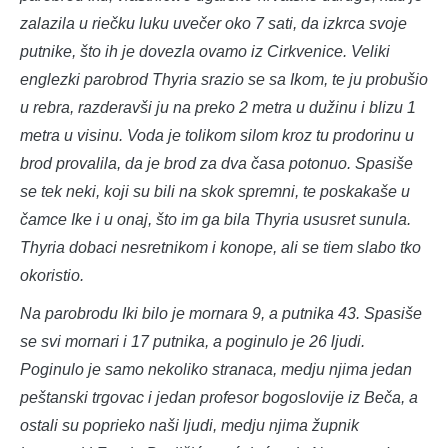
zalazila u riečku luku uvečer oko 7 sati, da izkrca svoje
putnike, što ih je dovezla ovamo iz Cirkvenice. Veliki
englezki parobrod Thyria srazio se sa Ikom, te ju probušio
u rebra, razderavši ju na preko 2 metra u dužinu i blizu 1
metra u visinu. Voda je tolikom silom kroz tu prodorinu u
brod provalila, da je brod za dva časa potonuo. Spasiše
se tek neki, koji su bili na skok spremni, te poskakaše u
čamce Ike i u onaj, što im ga bila Thyria ususret sunula.
Thyria dobaci nesretnikom i konope, ali se tiem slabo tko
okoristio.
Na parobrodu Iki bilo je mornara 9, a putnika 43. Spasiše
se svi mornari i 17 putnika, a poginulo je 26 ljudi.
Poginulo je samo nekoliko stranaca, medju njima jedan
peštanski trgovac i jedan profesor bogoslovije iz Beča, a
ostali su poprieko naši ljudi, medju njima župnik