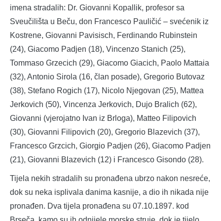
imena stradalih: Dr. Giovanni Kopallik, profesor sa
Sveučilišta u Beču, don Francesco Pauličić – svećenik iz
Kostrene, Giovanni Pavisisch, Ferdinando Rubinstein
(24), Giacomo Padjen (18), Vincenzo Stanich (25),
Tommaso Grzecich (29), Giacomo Giacich, Paolo Mattaia
(32), Antonio Sirola (16, član posade), Gregorio Butovaz
(38), Stefano Rogich (17), Nicolo Njegovan (25), Mattea
Jerkovich (50), Vincenza Jerkovich, Dujo Bralich (62),
Giovanni (vjerojatno Ivan iz Brloga), Matteo Filipovich
(30), Giovanni Filipovich (20), Gregorio Blazevich (37),
Francesco Grzcich, Giorgio Padjen (26), Giacomo Padjen
(21), Giovanni Blazevich (12) i Francesco Gisondo (28).
Tijela nekih stradalih su pronađena ubrzo nakon nesreće,
dok su neka isplivala danima kasnije, a dio ih nikada nije
pronađen. Dva tijela pronađena su 07.10.1897. kod
Brseča, kamo su ih odnijele morske struje, dok je tijelo