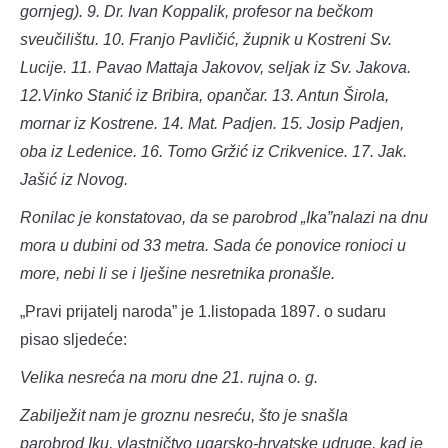
gornjeg). 9. Dr. Ivan Koppalik, profesor na bečkom
sveučilištu. 10. Franjo Pavličić, župnik u Kostreni Sv.
Lucije. 11. Pavao Mattaja Jakovov, seljak iz Sv. Jakova.
12.Vinko Stanić iz Bribira, opančar. 13. Antun Širola,
mornar iz Kostrene. 14. Mat. Padjen. 15. Josip Padjen,
oba iz Ledenice. 16. Tomo Gržić iz Crikvenice. 17. Jak.
Jašić iz Novog.
Ronilac je konstatovao, da se parobrod „Ika”nalazi na dnu
mora u dubini od 33 metra. Sada će ponovice ronioci u
more, nebi li se i lješine nesretnika pronašle.
„Pravi prijatelj naroda” je 1.listopada 1897. o sudaru
pisao sljedeće:
Velika nesre
ća na moru dne 21. rujna o. g.
Zabilježit nam je groznu nesreću, što je snašla
parobrod Iku, vlastničtvo ugarsko-hrvatske udruge, kad je