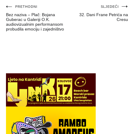
Navigacija
PRETHODNI
SLJEDEĆI
Bez naziva – Plač: Bojana
32. Dani Frane Petrića na
objava
Guberac u Galeriji O.K.
Cresu
audiovizualnim performansom
probudila emociju i zajedništvo