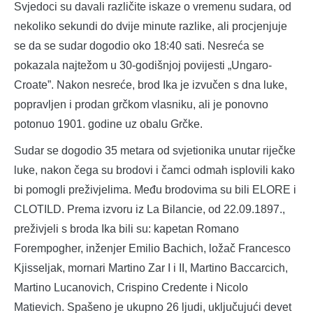
Svjedoci su davali različite iskaze o vremenu sudara, od
nekoliko sekundi do dvije minute razlike, ali procjenjuje
se da se sudar dogodio oko 18:40 sati. Nesreća se
pokazala najtežom u 30-godišnjoj povijesti „Ungaro-
Croate”. Nakon nesreće, brod Ika je izvučen s dna luke,
popravljen i prodan grčkom vlasniku, ali je ponovno
potonuo 1901. godine uz obalu Grčke.
Sudar se dogodio 35 metara od svjetionika unutar riječke
luke, nakon čega su brodovi i čamci odmah isplovili kako
bi pomogli preživjelima. Među brodovima su bili ELORE i
CLOTILD. Prema izvoru iz La Bilancie, od 22.09.1897.,
preživjeli s broda Ika bili su: kapetan Romano
Forempogher, inženjer Emilio Bachich, ložač Francesco
Kjisseljak, mornari Martino Zar I i II, Martino Baccarcich,
Martino Lucanovich, Crispino Credente i Nicolo
Matievich. Spašeno je ukupno 26 ljudi, uključujući devet