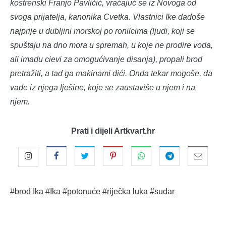
kostrenski Franjo Pavličić, vraćajuć se iz Novoga od
svoga prijatelja, kanonika Cvetka. Vlastnici Ike dadoše
najprije u dubljini morskoj po ronilcima (ljudi, koji se
spuštaju na dno mora u spremah, u koje ne prodire voda,
ali imadu cievi za omogućivanje disanja), propali brod
pretražiti, a tad ga makinami dići. Onda tekar mogoše, da
vade iz njega lješine, koje se zaustaviše u njem i na
njem.
Prati i dijeli Artkvart.hr
#brod Ika
#Ika
#potonuće
#riječka luka
#sudar