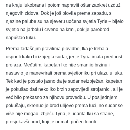
na kraju lukobrana i potom napraviti oštar zaokret uzduž
njegovih zidova. Dok je još plovila prema zapadu, s
njezine palube su na sjeveru uočena svjetla Tyrie – bijelo
svjetlo na jarbolu i crveno na krmi, dok je parobrod
napuštao luku.
Prema tadašnjim pravilima plovidbe, Ika je trebala
usporiti kako bi izbjegla sudar, jer je Tyria imala prednost
prolaza. Međutim, kapetan Ike nije smanjio brzinu i
nastavio je manevrirati prema svjetioniku pri ulazu u luku.
Tek kad je postalo jasno da je sudar neizbježan, kapetan
je pokušao dati nekoliko brzih zapovijedi strojarnici, ali je
već bilo prekasno za njihovu provedbu. U posljednjem
pokušaju, skrenuo je brod ulijevo prema luci, no sudar se
više nije mogao izbjeći. Tyria je udarila Iku sa strane,
presjekavši brod, koji je odmah počeo tonuti.