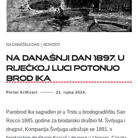
NA DANAŠNJI DAN
|
NOVOSTI
Na današnji dan 1897. u
riječkoj luci potonuo
brod Ika
Portal ArtKvart
21. rujna 2024.
Parobrod Ika sagrađen je u Trstu u brodogradilištu San
Rocco 1885. godine za brodarsko društvo M. Švrljuga i
drugovi. Kompanija Švrljuga udružuje se 1891. s
brodarskim društvom Krajač i drugovi u Ungaro -Croatu,