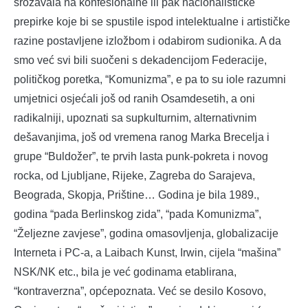
srozavala na konfesionalne ili pak nacionalističke
prepirke koje bi se spustile ispod intelektualne i artističke
razine postavljene izložbom i odabirom sudionika. A da
smo već svi bili suočeni s dekadencijom Federacije,
političkog poretka, “Komunizma”, e pa to su iole razumni
umjetnici osjećali još od ranih Osamdesetih, a oni
radikalniji, upoznati sa supkulturnim, alternativnim
dešavanjima, još od vremena ranog Marka Brecelja i
grupe “Buldožer”, te prvih lasta punk-pokreta i novog
rocka, od Ljubljane, Rijeke, Zagreba do Sarajeva,
Beograda, Skopja, Prištine… Godina je bila 1989.,
godina “pada Berlinskog zida”, “pada Komunizma”,
“Željezne zavjese”, godina omasovljenja, globalizacije
Interneta i PC-a, a Laibach Kunst, Irwin, cijela “mašina”
NSK/NK etc., bila je već godinama etablirana,
“kontraverzna”, općepoznata. Već se desilo Kosovo,