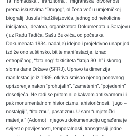
Ta “nomadska”, “tranzitorna”, “migrantska” otvorenost
prema iskustvima “Drugog”, oličena već u umjetničkoj
biografiji Jusufa Hadžifejzovića, jednog od nekolicine
inicijatora, ideatora, organizatora Dokumenata u Sarajevu
( uz Radu Tadića, Sašu Bukvića, od početaka
Dokumenata 1984. nadalje) idejno i projektivno unaprijed
izdiže ono suštinsko, bit te manifestacije, iznad
entropičnog, “fatalnog” fakticiteta “kraja 80-ih” i skorog
sloma dane Države (SFRJ). Upravo ta dimenzija
manifestacije iz 1989. otkriva smisao njenog ponovnog
uprizorenja nakon “prohujalih”, “zametenih”, “pojedenih”
desetljeća. Ne radi se pritom ni o kakvom antikvarnom ili
pak monumentalnom historicizmu, ahistoričnosti, “jugo –
nostalgiji”, “titoizmu”, pasatizmu. U sam “umjetnički
materijal” (Adorno) i njegovu dokumentaciju ugrađena je
svijest o povijesnosti, temporalnosti, transgresiji jedne