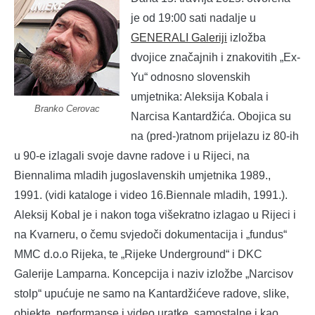
je od 19:00 sati nadalje u
GENERALI Galeriji
izložba
dvojice značajnih i znakovitih „Ex-
Yu“ odnosno slovenskih
umjetnika: Aleksija Kobala i
Branko Cerovac
Narcisa Kantardžića. Obojica su
na (pred-)ratnom prijelazu iz 80-ih
u 90-e izlagali svoje davne radove i u Rijeci, na
Biennalima mladih jugoslavenskih umjetnika 1989.,
1991. (vidi kataloge i video 16.Biennale mladih, 1991.).
Aleksij Kobal je i nakon toga višekratno izlagao u Rijeci i
na Kvarneru, o čemu svjedoči dokumentacija i „fundus“
MMC d.o.o Rijeka, te „Rijeke Underground“ i DKC
Galerije Lamparna. Koncepcija i naziv izložbe „Narcisov
stolp“ upućuje ne samo na Kantardžićeve radove, slike,
objekte, performanse i video uratke, samostalne i kao