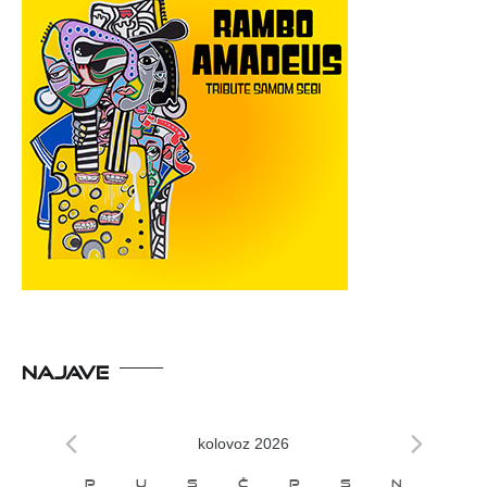
NAJAVE
kolovoz 2026
P
U
S
Č
P
S
N