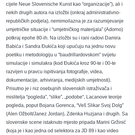
cijele Neue Slovenische Kunst kao “organizacije”), ali i
nekih drugih autora na izložbi (onkraj administrativno-
republičkih podjela), nemimoilazna je za razumijevanje
umjetničke situacije i “umjetničkog materijala” (Adorno)
potkraj epohe 80-ih. Na izložbi su i rani radovi Damira
Babića i Sandra Đukića koji upućuju na jednu novu
poetiku i metodologiju u “baudrillardovskom” svijetu
simulacije i simulakra (kod Đukića kroz 90-te i 00-te
razvijen u pravcu ispitivanja fotografije, videa,
dokumentacije, arhiviranja, medijskih umjetnosti).
Prisutno je i niz osebujnih slovenskih istraživača i
mislitelja “pogleda”, “slike”, „podobe“, Lacanove teorije
pogleda, poput Bojana Gorenca, “Veš Slikar Svoj Dolg”
(Alen Ožbolt/Janez Jordan), Zdenka Huzjana i drugih. Sa
slovenske scene istaknuto mjesto pripada Marini Gržinić
(koja je i kao jedna od selektora za JD 89 i kao video