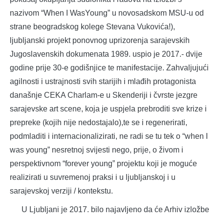
nazivom “When I WasYoung” u novosadskom MSU-u od
strane beogradskog kolege Stevana Vukovića!),
ljubljanski projekt ponovnog uprizorenja sarajevskih
Jugoslavenskih dokumenata 1989. uspio je 2017.- dvije
godine prije 30-e godišnjice te manifestacije. Zahvaljujući
agilnosti i ustrajnosti svih starijih i mlađih protagonista
današnje CEKA Charlam-e u Skenderiji i čvrste jezgre
sarajevske art scene, koja je uspjela prebroditi sve krize i
prepreke (kojih nije nedostajalo),te se i regenerirati,
podmladiti i internacionalizirati, ne radi se tu tek o “when I
was young” nesretnoj svijesti nego, prije, o živom i
perspektivnom “forever young” projektu koji je moguće
realizirati u suvremenoj praksi i u ljubljanskoj i u
sarajevskoj verziji / kontekstu.
U Ljubljani je 2017. bilo najavljeno da će Arhiv izložbe