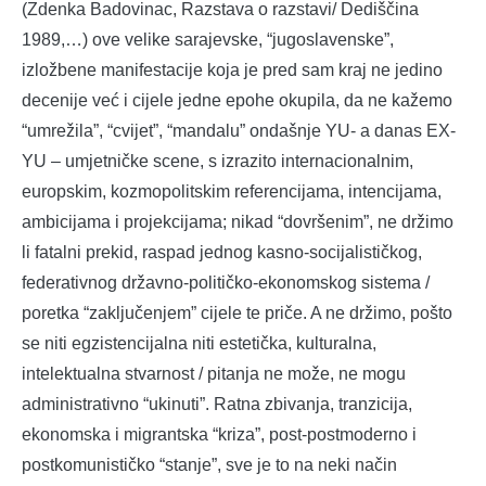
(Zdenka Badovinac, Razstava o razstavi/ Dediščina
1989,…) ove velike sarajevske, “jugoslavenske”,
izložbene manifestacije koja je pred sam kraj ne jedino
decenije već i cijele jedne epohe okupila, da ne kažemo
“umrežila”, “cvijet”, “mandalu” ondašnje YU- a danas EX-
YU – umjetničke scene, s izrazito internacionalnim,
europskim, kozmopolitskim referencijama, intencijama,
ambicijama i projekcijama; nikad “dovršenim”, ne držimo
li fatalni prekid, raspad jednog kasno-socijalističkog,
federativnog državno-političko-ekonomskog sistema /
poretka “zaključenjem” cijele te priče. A ne držimo, pošto
se niti egzistencijalna niti estetička, kulturalna,
intelektualna stvarnost / pitanja ne može, ne mogu
administrativno “ukinuti”. Ratna zbivanja, tranzicija,
ekonomska i migrantska “kriza”, post-postmoderno i
postkomunističko “stanje”, sve je to na neki način