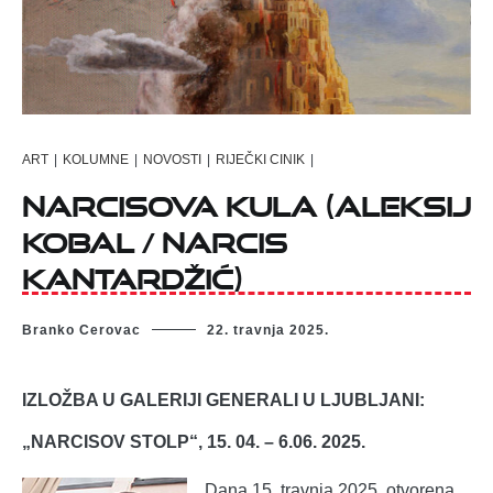
ART
|
KOLUMNE
|
NOVOSTI
|
RIJEČKI CINIK
|
Narcisova kula (Aleksij
Kobal / Narcis
Kantardžić)
Branko Cerovac
22. travnja 2025.
IZLOŽBA U GALERIJI GENERALI U LJUBLJANI:
„NARCISOV STOLP“, 15. 04. – 6.06. 2025.
Dana 15. travnja 2025. otvorena