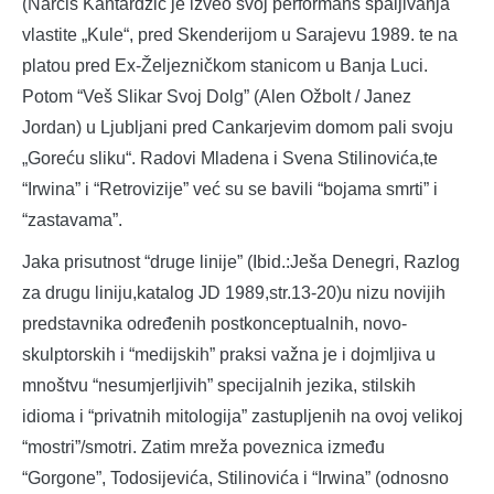
(Narcis Kantardžić je izveo svoj performans spaljivanja
vlastite „Kule“, pred Skenderijom u Sarajevu 1989. te na
platou pred Ex-Željezničkom stanicom u Banja Luci.
Potom “Veš Slikar Svoj Dolg” (Alen Ožbolt / Janez
Jordan) u Ljubljani pred Cankarjevim domom pali svoju
„Goreću sliku“. Radovi Mladena i Svena Stilinovića,te
“Irwina” i “Retrovizije” već su se bavili “bojama smrti” i
“zastavama”.
Jaka prisutnost “druge linije” (Ibid.:Ješa Denegri, Razlog
za drugu liniju,katalog JD 1989,str.13-20)u nizu novijih
predstavnika određenih postkonceptualnih, novo-
skulptorskih i “medijskih” praksi važna je i dojmljiva u
mnoštvu “nesumjerljivih” specijalnih jezika, stilskih
idioma i “privatnih mitologija” zastupljenih na ovoj velikoj
“mostri”/smotri. Zatim mreža poveznica između
“Gorgone”, Todosijevića, Stilinovića i “Irwina” (odnosno