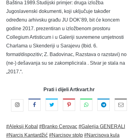
Baština 1989.Studijski primjer: druga izložba
Jugoslavenski dokumenti, koji uključuje također
određenu arhivsku građu JU DOK’89, bit će koncem
godine 2017. prezentiran u izložbenom prostoru
Collegium Artisticum i u Galeriji suvremene umjetnosti
Charlama u Skenderiji u Sarajevu (Ibid. 6.
format/dispozitiv; Z. Badovinac, Razstava o razstavi) no
(ne-) dešavanja su se zakomplicirala . Stvar je stala na
„2017.“.
Prati i dijeli Artkvart.hr
#Aleksij Kobal
#Branko Cerovac
#Galerija GENERALI
#Narcis Kantardžić
#Narcisov stolp
#Narcisova kula