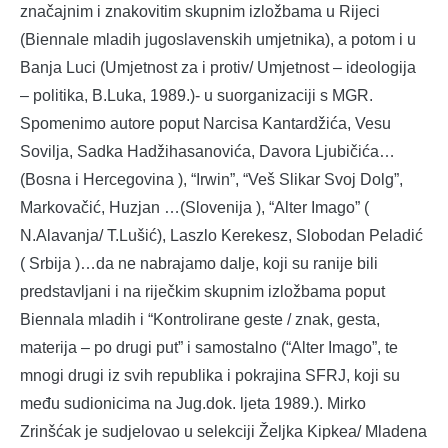
značajnim i znakovitim skupnim izložbama u Rijeci
(Biennale mladih jugoslavenskih umjetnika), a potom i u
Banja Luci (Umjetnost za i protiv/ Umjetnost – ideologija
– politika, B.Luka, 1989.)- u suorganizaciji s MGR.
Spomenimo autore poput Narcisa Kantardžića, Vesu
Sovilja, Sadka Hadžihasanovića, Davora Ljubičića…
(Bosna i Hercegovina ), “Irwin”, “Veš Slikar Svoj Dolg”,
Markovačić, Huzjan …(Slovenija ), “Alter Imago” (
N.Alavanja/ T.Lušić), Laszlo Kerekesz, Slobodan Peladić
( Srbija )…da ne nabrajamo dalje, koji su ranije bili
predstavljani i na riječkim skupnim izložbama poput
Biennala mladih i “Kontrolirane geste / znak, gesta,
materija – po drugi put” i samostalno (“Alter Imago”, te
mnogi drugi iz svih republika i pokrajina SFRJ, koji su
među sudionicima na Jug.dok. ljeta 1989.). Mirko
Zrinšćak je sudjelovao u selekciji Željka Kipkea/ Mladena