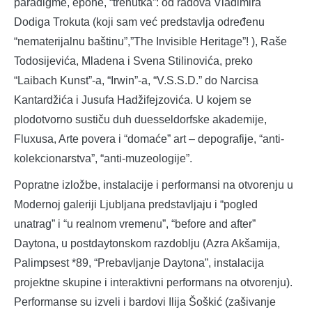
paradigme, epohe, “trenutka”: od radova Vladimira
Dodiga Trokuta (koji sam već predstavlja određenu
“nematerijalnu baštinu”,”The Invisible Heritage”! ), Raše
Todosijevića, Mladena i Svena Stilinovića, preko
“Laibach Kunst”-a, “Irwin”-a, “V.S.S.D.” do Narcisa
Kantardžića i Jusufa Hadžifejzovića. U kojem se
plodotvorno sustiču duh duesseldorfske akademije,
Fluxusa, Arte povera i “domaće” art – depografije, “anti-
kolekcionarstva”, “anti-muzeologije”.
Popratne izložbe, instalacije i performansi na otvorenju u
Modernoj galeriji Ljubljana predstavljaju i “pogled
unatrag” i “u realnom vremenu”, “before and after”
Daytona, u postdaytonskom razdoblju (Azra Akšamija,
Palimpsest *89, “Prebavljanje Daytona”, instalacija
projektne skupine i interaktivni performans na otvorenju).
Performanse su izveli i bardovi Ilija Šoškić (zašivanje