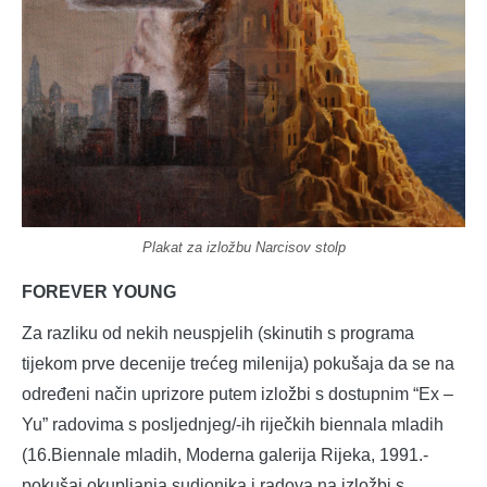
Plakat za izložbu Narcisov stolp
FOREVER YOUNG
Za razliku od nekih neuspjelih (skinutih s programa
tijekom prve decenije trećeg milenija) pokušaja da se na
određeni način uprizore putem izložbi s dostupnim “Ex –
Yu” radovima s posljednjeg/-ih riječkih biennala mladih
(16.Biennale mladih, Moderna galerija Rijeka, 1991.-
pokušaj okupljanja sudionika i radova na izložbi s