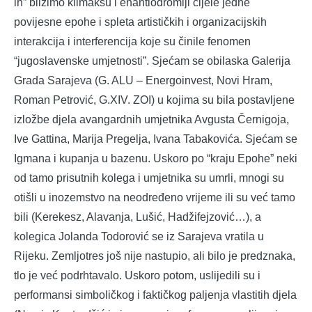
ih” bližimo klimaksu i enantiodromiji cijele jedne
povijesne epohe i spleta artističkih i organizacijskih
interakcija i interferencija koje su činile fenomen
“jugoslavenske umjetnosti”. Sjećam se obilaska Galerija
Grada Sarajeva (G. ALU – Energoinvest, Novi Hram,
Roman Petrović, G.XIV. ZOI) u kojima su bila postavljene
izložbe djela avangardnih umjetnika Avgusta Černigoja,
Ive Gattina, Marija Pregelja, Ivana Tabakovića. Sjećam se
Igmana i kupanja u bazenu. Uskoro po “kraju Epohe” neki
od tamo prisutnih kolega i umjetnika su umrli, mnogi su
otišli u inozemstvo na neodređeno vrijeme ili su već tamo
bili (Kerekesz, Alavanja, Lušić, Hadžifejzović…), a
kolegica Jolanda Todorović se iz Sarajeva vratila u
Rijeku. Zemljotres još nije nastupio, ali bilo je predznaka,
tlo je već podrhtavalo. Uskoro potom, uslijedili su i
performansi simboličkog i faktičkog paljenja vlastitih djela