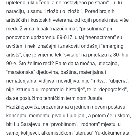
upleteno, uključeno, a ne “ostavljeno po strani” – u tu
naraciju, u samu “izložbu o izložbi”. Pored brojnih
artističkih i kustoskih veterana, od kojih poneki nisu više
među živima ili pak “nazočnima”, “prisutnima” pri
ponovnom uprizorenju 89-017, u taj “reenactment” su
uvršteni i neki značajni i znakoviti ondašnji “emerging
artists”, čije je vrijeme tek “svitalo” na prijelazu iz 80-ih u
90-e. Što želimo reći? Pa to da ta moćna, utjecajna,
“maratonska” djedovina, baština, materijalna i
nematerijalna, vidljiva i nevidljiva, nije “mrtva”, “ubijena”;
nije istrunula u “ropotarnici historije”, te je “depografski”,
da se poslužimo tehničkim terminom Jusufa
Hadžifejzovića, prezentirana u jednom novom postavu,
konceptu, momentu, prvo u Ljubljani, a potom će, uskoro,
biti i u Sarajevu, na “prvobitnom”, “rodnom” mjestu, u
samoj kolijevci, alkemističkom “uterusu” Yu-dokumenata