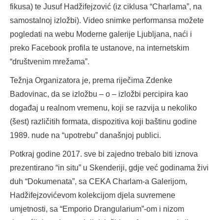
fikusa) te Jusuf Hadžifejzović (iz ciklusa “Charlama”, na
samostalnoj izložbi). Video snimke performansa možete
pogledati na webu Moderne galerije Ljubljana, naći i
preko Facebook profila te ustanove, na internetskim
“društvenim mrežama”.
Težnja Organizatora je, prema riječima Zdenke
Badovinac, da se izložbu – o – izložbi percipira kao
događaj u realnom vremenu, koji se razvija u nekoliko
(šest) različitih formata, dispozitiva koji baštinu godine
1989. nude na “upotrebu” današnjoj publici.
Potkraj godine 2017. sve bi zajedno trebalo biti iznova
prezentirano “in situ” u Skenderiji, gdje već godinama živi
duh “Dokumenata”, sa CEKA Charlam-a Galerijom,
Hadžifejzovićevom kolekcijom djela suvremene
umjetnosti, sa “Emporio Drangularium”-om i nizom