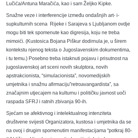
Lučića/Antuna Maračića, kao i sam Željko Kipke.
Snažne veze i interferencije između ondašnjih art- i-
supkulturnih scena Rijeke i Sarajeva s Ljubljanom ovdje
mogu biti tek spomenute kao digresija, koju ne treba
mimoići. (Kustosica Bojana Piškur dodirnula je, u širem
kontekstu njenog teksta o Jugoslavenskim dokumentima,
i tu temu.) Posebno treba istaknuti pojavu i prisutnost na
jugoslavenskoj art sceni novih skulptora, novih
apstrakcionista, “simulacionista”, novomedijskih
umjetnika i snažnu afirmaciju”retroavangardista”, sa
značajnim utjecajem na kulturnu i političku javnost uoči
raspada SFRJ i ratnih zbivanja 90-ih.
Sjećam se afektivnog i intelektualnog intenziteta
društvene svijesti Organizatora, kustosa i umjetnika da se
na ovoj i drugim spomenutim manifestacijama “potkraj 80-