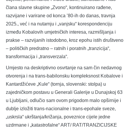
člana slavne skupine „Zvono“, kontinuirano rađene,
razvijane i varirane od konca ’80-ih do danas, travnja
2025., već i na nutarnju i „vanjsku“ korespondenciju
između Kobalovih umjetničkih interesa, razmišljanja i
prakse – razvijanih istodobno, kroz epohu istih društveno
– političkih predratno – ratnih i poratnih „tranzicija“,
transformacija i „transverzala“.
Umjesto na deskriptivno osvrtanje na sam čin nedavnog
otvorenja i na trans-babilonsku kompleksnost Kobalove i
Kantardžićeve „Kule“ (tornja, slovenski: stolpa) u
zajedničkom postavu u Generali Galerije u Dunajskoj 63
u Ljubljani, odlučio sam ovom prigodom malo opširnije i
dublje izložiti trans-nacionalne i trans-epohale sveze,
„uskrsla“ ukrštanja/križanja, poveznice cijele jedne
uzdrmane i „katastrofalne“ ART/ RAT/TRANZICIJSKE