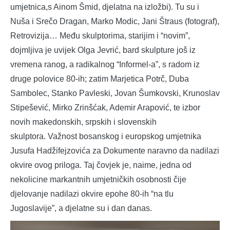
umjetnica,s Ainom Šmid, djelatna na izložbi). Tu su i
Nuša i Srečo Dragan, Marko Modic, Jani Štraus (fotograf),
Retrovizija… Među skulptorima, starijim i “novim”,
dojmljiva je uvijek Olga Jevrić, bard skulpture još iz
vremena ranog, a radikalnog “Informel-a”, s radom iz
druge polovice 80-ih; zatim Marjetica Potrč, Duba
Sambolec, Stanko Pavleski, Jovan Šumkovski, Krunoslav
Stipešević, Mirko Zrinšćak, Ademir Arapović, te izbor
novih makedonskih, srpskih i slovenskih
skulptora. Važnost bosanskog i europskog umjetnika
Jusufa Hadžifejzovića za Dokumente naravno da nadilazi
okvire ovog priloga. Taj čovjek je, naime, jedna od
nekolicine markantnih umjetničkih osobnosti čije
djelovanje nadilazi okvire epohe 80-ih “na tlu
Jugoslavije”, a djelatne su i dan danas.