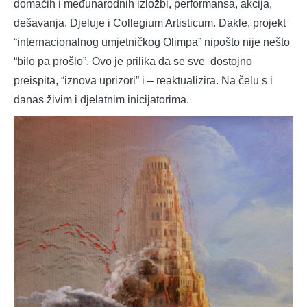
domaćih i međunarodnih izložbi, performansa, akcija,
dešavanja. Djeluje i Collegium Artisticum. Dakle, projekt
“internacionalnog umjetničkog Olimpa” nipošto nije nešto
“bilo pa prošlo”. Ovo je prilika da se sve dostojno
preispita, “iznova uprizori” i – reaktualizira. Na čelu s i
danas živim i djelatnim inicijatorima.