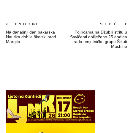
Navigacija
PRETHODNI
SLJEDEĆI
Na današnji dan bakarska
Pojilicama na Džubili stritu u
objava
Nautika dobila školski brod
Savičenti obilježeno 25 godina
Margita
rada umjetničke grupe Šikuti
Machine