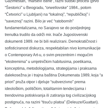
Gazimestan, “marševi istine”, razni sudski procesi (prvo
“Šestorici” u Beogradu, “orwellovske” 1984., potom
“Četvorici” u Ljubljani) na “lokalnoj”, “republičkoj” i
“saveznoj” razini. Bilo je već “ratobornih”
fundamentalizama, no Sarajevo se do posljednjeg
trenutka trudilo da održi mir. Inače Jugoslovenski
dokumenti 1989. ne bi bili realizirani. Demokratičnost i
sofisticiranost diskurza, respektabilan nivo komunikacije
o Contemporary Art-u, o svim prezentnim i mogućim
“ekstremima” u umjetničkim habitusima, poetikama,
konceptima, metodologijama, strategijama i praksama
dalekosežna je i trajna baština Dokumenata 1989, koja “a
priori” pruža otpor i djeluje “subverzivno” prema
ideološkim, političkim, totalitarnim tendecijama i
trendovima potiskivanja ili zatiranja tog civilizacijskog
postignuća, na razini “tisuću platoa” (Deleuze/Guattari).