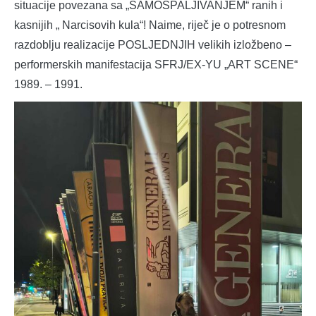
situacije povezana sa „SAMOSPALJIVANJEM“ ranih i
kasnijih „ Narcisovih kula“! Naime, riječ je o potresnom
razdoblju realizacije POSLJEDNJIH velikih izložbeno –
performerskih manifestacija SFRJ/EX-YU „ART SCENE“
1989. – 1991.