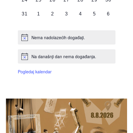
DOGAĐAJI,
DOGAĐAJI,
DOGAĐAJI,
DOGAĐAJI,
DOGAĐAJI,
DOGAĐAJI,
DOGAĐAJI
0
0
0
0
0
0
0
31
1
2
3
4
5
6
DOGAĐAJI,
DOGAĐAJI,
DOGAĐAJI,
DOGAĐAJI,
DOGAĐAJI,
DOGAĐAJI,
DOGAĐAJI
Nema nadolazećih događaji.
Na današnji dan nema događanja.
Pogledaj kalendar