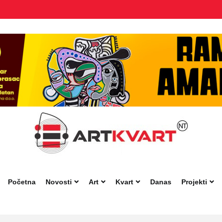
Početna
Novosti
Art
Kvart
Danas
Projekti