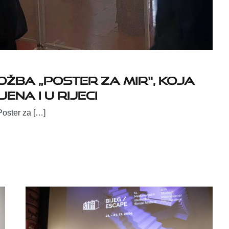
žba „Poster za mir“, koja
ena i u Rijeci
Poster za […]