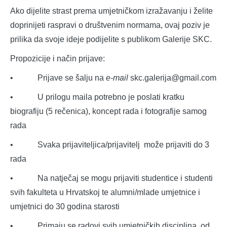
Ako dijelite strast prema umjetničkom izražavanju i želite
doprinijeti raspravi o društvenim normama, ovaj poziv je
prilika da svoje ideje podijelite s publikom Galerije SKC.
Propozicije i način prijave:
• Prijave se šalju na
e-mail
skc.galerija@gmail.com
• U prilogu maila potrebno je poslati kratku
biografiju (5 rečenica), koncept rada i fotografije samog
rada
• Svaka prijaviteljica/prijavitelj može prijaviti do 3
rada
• Na natječaj se mogu prijaviti studentice i studenti
svih fakulteta u Hrvatskoj te alumni/mlade umjetnice i
umjetnici do 30 godina starosti
• Primaju se radovi svih umjetničkih disciplina, od