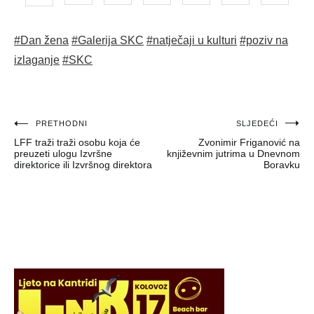
#Dan žena
#Galerija SKC
#natječaji u kulturi
#poziv na
izlaganje
#SKC
Navigacija
PRETHODNI
SLJEDEĆI
LFF traži traži osobu koja će
Zvonimir Friganović na
objava
preuzeti ulogu Izvršne
književnim jutrima u Dnevnom
direktorice ili Izvršnog direktora
Boravku