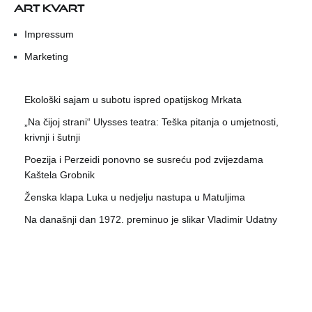
ART KVART
Impressum
Marketing
Ekološki sajam u subotu ispred opatijskog Mrkata
„Na čijoj strani“ Ulysses teatra: Teška pitanja o umjetnosti,
krivnji i šutnji
Poezija i Perzeidi ponovno se susreću pod zvijezdama
Kaštela Grobnik
Ženska klapa Luka u nedjelju nastupa u Matuljima
Na današnji dan 1972. preminuo je slikar Vladimir Udatny