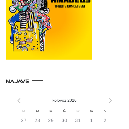
NAJAVE
kolovoz 2026
Kalendar
P
U
S
Č
P
S
N
od
0
0
0
0
0
0
0
27
28
29
30
31
1
2
DOGAĐAJI,
DOGAĐAJI,
DOGAĐAJI,
DOGAĐAJI,
DOGAĐAJI,
DOGAĐAJI,
DOGAĐAJI