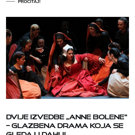
PROČITAJ!
Dvije izvedbe „Anne Bolene“
– glazbena drama koja se
gleda u dahu!