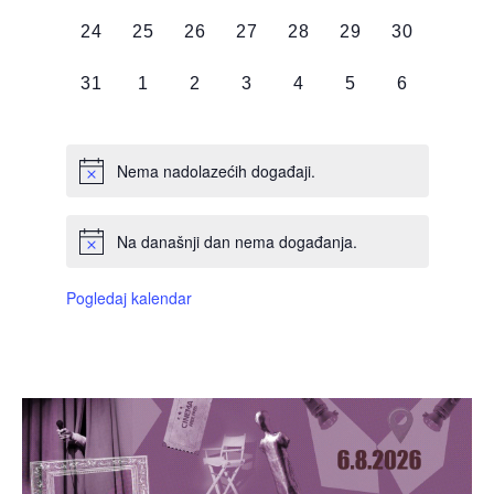
DOGAĐAJI,
DOGAĐAJI,
DOGAĐAJI,
DOGAĐAJI,
DOGAĐAJI,
DOGAĐAJI,
DOGAĐAJI
0
0
0
0
0
0
0
24
25
26
27
28
29
30
DOGAĐAJI,
DOGAĐAJI,
DOGAĐAJI,
DOGAĐAJI,
DOGAĐAJI,
DOGAĐAJI,
DOGAĐAJI
0
0
0
0
0
0
0
31
1
2
3
4
5
6
DOGAĐAJI,
DOGAĐAJI,
DOGAĐAJI,
DOGAĐAJI,
DOGAĐAJI,
DOGAĐAJI,
DOGAĐAJI
Nema nadolazećih događaji.
Na današnji dan nema događanja.
Pogledaj kalendar