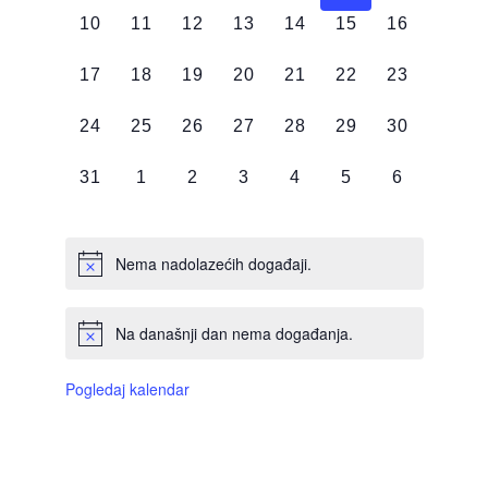
0
0
0
0
0
0
0
10
11
12
13
14
15
16
DOGAĐAJI,
DOGAĐAJI,
DOGAĐAJI,
DOGAĐAJI,
DOGAĐAJI,
DOGAĐAJI,
DOGAĐAJI
0
0
0
0
0
0
0
17
18
19
20
21
22
23
DOGAĐAJI,
DOGAĐAJI,
DOGAĐAJI,
DOGAĐAJI,
DOGAĐAJI,
DOGAĐAJI,
DOGAĐAJI
0
0
0
0
0
0
0
24
25
26
27
28
29
30
DOGAĐAJI,
DOGAĐAJI,
DOGAĐAJI,
DOGAĐAJI,
DOGAĐAJI,
DOGAĐAJI,
DOGAĐAJI
0
0
0
0
0
0
0
31
1
2
3
4
5
6
DOGAĐAJI,
DOGAĐAJI,
DOGAĐAJI,
DOGAĐAJI,
DOGAĐAJI,
DOGAĐAJI,
DOGAĐAJI
Nema nadolazećih događaji.
Na današnji dan nema događanja.
Pogledaj kalendar