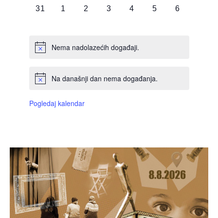
0
0
0
0
0
0
0
31
1
2
3
4
5
6
DOGAĐAJI,
DOGAĐAJI,
DOGAĐAJI,
DOGAĐAJI,
DOGAĐAJI,
DOGAĐAJI,
DOGAĐAJI
Nema nadolazećih događaji.
Na današnji dan nema događanja.
Pogledaj kalendar