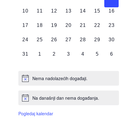
DOGAĐAJI,
DOGAĐAJI,
DOGAĐAJI,
DOGAĐAJI,
DOGAĐAJI,
DOGAĐAJI,
DOGAĐAJI
0
0
0
0
0
0
0
10
11
12
13
14
15
16
DOGAĐAJI,
DOGAĐAJI,
DOGAĐAJI,
DOGAĐAJI,
DOGAĐAJI,
DOGAĐAJI,
DOGAĐAJI
0
0
0
0
0
0
0
17
18
19
20
21
22
23
DOGAĐAJI,
DOGAĐAJI,
DOGAĐAJI,
DOGAĐAJI,
DOGAĐAJI,
DOGAĐAJI,
DOGAĐAJI
0
0
0
0
0
0
0
24
25
26
27
28
29
30
DOGAĐAJI,
DOGAĐAJI,
DOGAĐAJI,
DOGAĐAJI,
DOGAĐAJI,
DOGAĐAJI,
DOGAĐAJI
0
0
0
0
0
0
0
31
1
2
3
4
5
6
DOGAĐAJI,
DOGAĐAJI,
DOGAĐAJI,
DOGAĐAJI,
DOGAĐAJI,
DOGAĐAJI,
DOGAĐAJI
Nema nadolazećih događaji.
Na današnji dan nema događanja.
Pogledaj kalendar