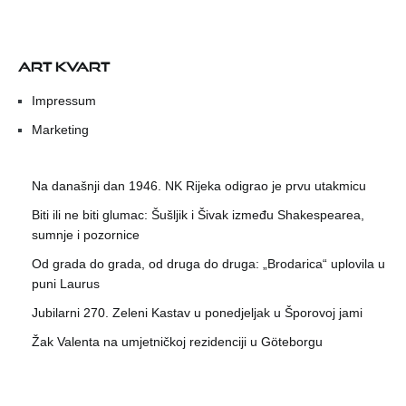
ART KVART
Impressum
Marketing
Na današnji dan 1946. NK Rijeka odigrao je prvu utakmicu
Biti ili ne biti glumac: Šušljik i Šivak između Shakespearea,
sumnje i pozornice
Od grada do grada, od druga do druga: „Brodarica“ uplovila u
puni Laurus
Jubilarni 270. Zeleni Kastav u ponedjeljak u Šporovoj jami
Žak Valenta na umjetničkoj rezidenciji u Göteborgu