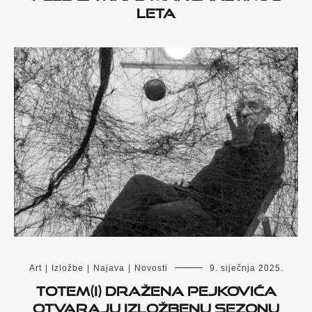
leta
Art
|
Izložbe
|
Najava
|
Novosti
9. siječnja 2025.
Totem(i) Dražena Pejkovića
otvaraju izložbenu sezonu