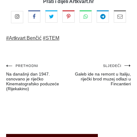
Prati i dijeli Artkvart.hr
#Artkvart Benčić
#STEM
Navigacija
PRETHODNI
SLJEDEĆI
Na današnji dan 1947.
Galeb ide na remont u Italiju,
objava
osnovano je riječko
riječki brod muzej odlazi u
Kinematografsko poduzeće
Fincantieri
(Rijekakino)