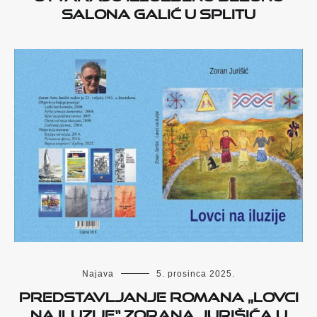
Salona Galić u Splitu
Najava
5. prosinca 2025.
Predstavljanje romana „Lovci
na iluzije“ Zorana Jurišića u