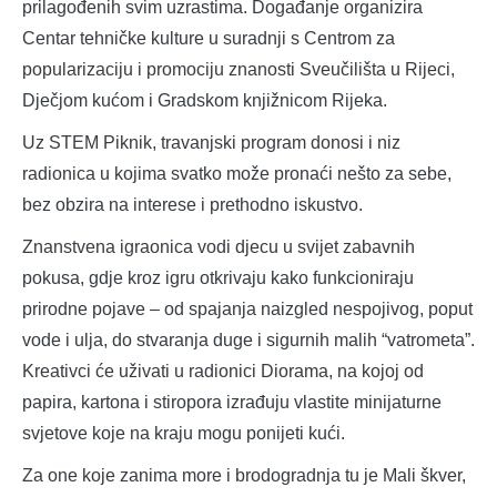
prilagođenih svim uzrastima. Događanje organizira
Centar tehničke kulture u suradnji s Centrom za
popularizaciju i promociju znanosti Sveučilišta u Rijeci,
Dječjom kućom i Gradskom knjižnicom Rijeka.
Uz STEM Piknik, travanjski program donosi i niz
radionica u kojima svatko može pronaći nešto za sebe,
bez obzira na interese i prethodno iskustvo.
Znanstvena igraonica vodi djecu u svijet zabavnih
pokusa, gdje kroz igru otkrivaju kako funkcioniraju
prirodne pojave – od spajanja naizgled nespojivog, poput
vode i ulja, do stvaranja duge i sigurnih malih “vatrometa”.
Kreativci će uživati u radionici Diorama, na kojoj od
papira, kartona i stiropora izrađuju vlastite minijaturne
svjetove koje na kraju mogu ponijeti kući.
Za one koje zanima more i brodogradnja tu je Mali škver,