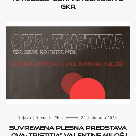
GKR
Najava
|
Novosti
|
Ples
24. listopada 2024.
Suvremena plesna predstava
„Ova: Tristitia“ Valentine Miloš i