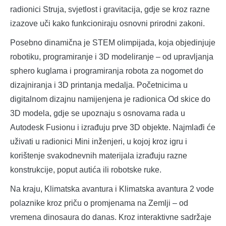
radionici Struja, svjetlost i gravitacija, gdje se kroz razne
izazove uči kako funkcioniraju osnovni prirodni zakoni.
Posebno dinamična je STEM olimpijada, koja objedinjuje
robotiku, programiranje i 3D modeliranje – od upravljanja
sphero kuglama i programiranja robota za nogomet do
dizajniranja i 3D printanja medalja. Početnicima u
digitalnom dizajnu namijenjena je radionica Od skice do
3D modela, gdje se upoznaju s osnovama rada u
Autodesk Fusionu i izrađuju prve 3D objekte. Najmlađi će
uživati u radionici Mini inženjeri, u kojoj kroz igru i
korištenje svakodnevnih materijala izrađuju razne
konstrukcije, poput autića ili robotske ruke.
Na kraju, Klimatska avantura i Klimatska avantura 2 vode
polaznike kroz priču o promjenama na Zemlji – od
vremena dinosaura do danas. Kroz interaktivne sadržaje