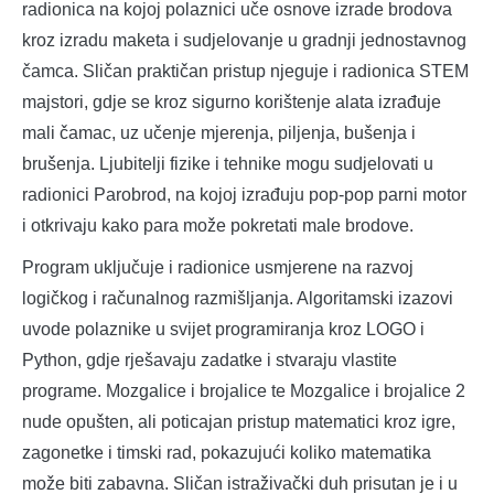
radionica na kojoj polaznici uče osnove izrade brodova
kroz izradu maketa i sudjelovanje u gradnji jednostavnog
čamca. Sličan praktičan pristup njeguje i radionica STEM
majstori, gdje se kroz sigurno korištenje alata izrađuje
mali čamac, uz učenje mjerenja, piljenja, bušenja i
brušenja. Ljubitelji fizike i tehnike mogu sudjelovati u
radionici Parobrod, na kojoj izrađuju pop-pop parni motor
i otkrivaju kako para može pokretati male brodove.
Program uključuje i radionice usmjerene na razvoj
logičkog i računalnog razmišljanja. Algoritamski izazovi
uvode polaznike u svijet programiranja kroz LOGO i
Python, gdje rješavaju zadatke i stvaraju vlastite
programe. Mozgalice i brojalice te Mozgalice i brojalice 2
nude opušten, ali poticajan pristup matematici kroz igre,
zagonetke i timski rad, pokazujući koliko matematika
može biti zabavna. Sličan istraživački duh prisutan je i u