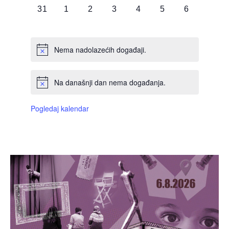
0
0
0
0
0
0
0
31
1
2
3
4
5
6
DOGAĐAJI,
DOGAĐAJI,
DOGAĐAJI,
DOGAĐAJI,
DOGAĐAJI,
DOGAĐAJI,
DOGAĐAJI
Nema nadolazećih događaji.
Na današnji dan nema događanja.
Pogledaj kalendar