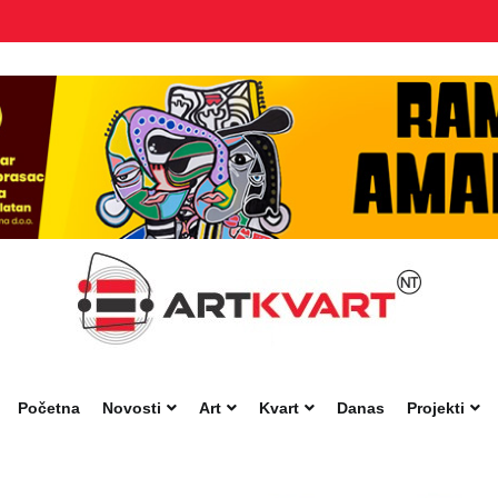
Početna
Novosti
Art
Kvart
Danas
Projekti