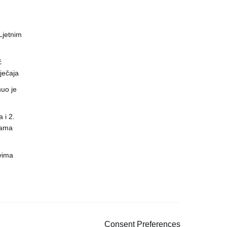
 Ljetnim
ć
ječaja
uo je
 i 2.
nama
vima
Consent Preferences