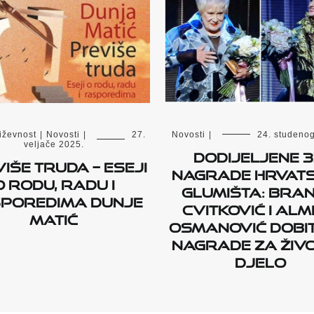
iževnost
|
Novosti
|
27.
Novosti
|
24. studeno
veljače 2025.
DODIJELJENE 3
iše truda – Eseji
NAGRADE HRVAT
o rodu, radu i
GLUMIŠTA: Bra
poredima Dunje
Cvitković i Alm
Matić
Osmanović dobit
Nagrade za živ
djelo