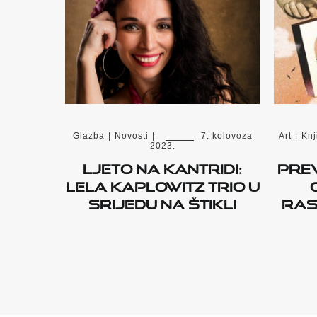
Glazba
|
Novosti
|
7. kolovoza
Art
|
Knj
2023.
Ljeto na Kantridi:
Prev
Lela Kaplowitz Trio u
srijedu na Štikli
ras