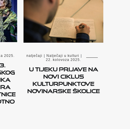
ga 2025.
natječaji
|
Natječaji u kulturi
|
22. kolovoza 2025.
3.
U tijeku prijave na
SKOG
novi ciklus
nka
Kulturpunktove
ira
novinarske školice
nice
otno