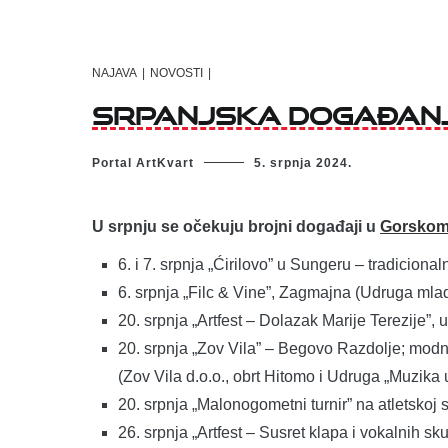
NAJAVA
|
NOVOSTI
|
Srpanjska događanj
Portal ArtKvart
5. srpnja 2024.
U srpnju se očekuju brojni događaji u
Gorskom
6. i 7. srpnja „Ćirilovo” u Sungeru – tradiciona
6. srpnja „Filc & Vine”, Zagmajna (Udruga mlad
20. srpnja „Artfest – Dolazak Marije Terezije”,
20. srpnja „Zov Vila” – Begovo Razdolje; modn
(Zov Vila d.o.o., obrt Hitomo i Udruga „Muzika 
20. srpnja „Malonogometni turnir” na atletskoj 
26. srpnja „Artfest – Susret klapa i vokalnih 