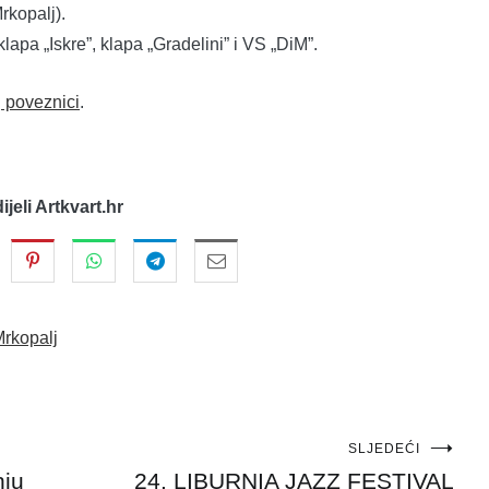
rkopalj).
lapa „Iskre”, klapa „Gradelini” i VS „DiM”.
j poveznici
.
dijeli Artkvart.hr
rkopalj
SLJEDEĆI
nju
24. LIBURNIA JAZZ FESTIVAL