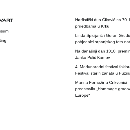
KVART
Harfistički duo Ćiković na 70.
priredbama u Krku
ssum
Linda Spicijarić i Goran Grudi
ting
pobjednici srpanjskog foto nat
Na današnji dan 1910. premin
Janko Polić Kamov
4. Međunarodni festival foklora
Festival starih zanata u Fuži
Marina Fernežir u Crikvenici
predstavila „Hommage grado
Europe“