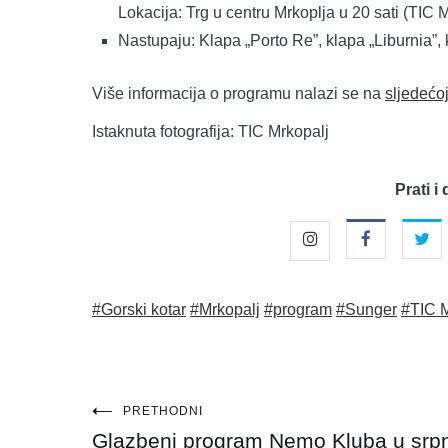
Lokacija: Trg u centru Mrkoplja u 20 sati (TIC M
Nastupaju: Klapa „Porto Re”, klapa „Liburnia”, k
Više informacija o programu nalazi se na
sljedećo
Istaknuta fotografija: TIC Mrkopalj
Prati i 
#Gorski kotar
#Mrkopalj
#program
#Sunger
#TIC M
Navigacija
PRETHODNI
Glazbeni program Nemo Kluba u srp