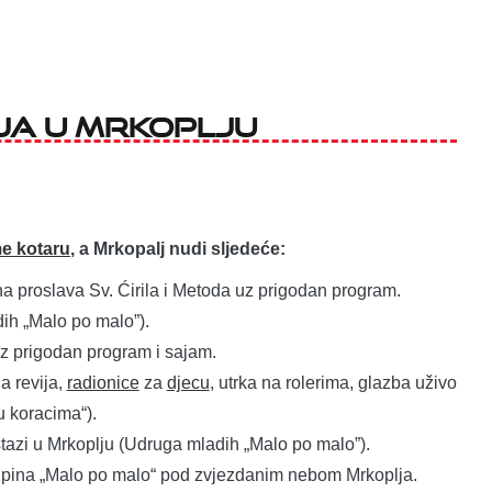
a u Mrkoplju
e kotaru
, a Mrkopalj nudi sljedeće:
lna proslava Sv. Ćirila i Metoda uz prigodan program.
ih „Malo po malo”).
 uz prigodan program i sajam.
a revija,
radionice
za
djecu
, utrka na rolerima, glazba uživo
u koracima“).
stazi u Mrkoplju (Udruga mladih „Malo po malo”).
skupina „Malo po malo“ pod zvjezdanim nebom Mrkoplja.