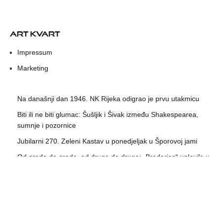
ART KVART
Impressum
Marketing
Na današnji dan 1946. NK Rijeka odigrao je prvu utakmicu
Biti ili ne biti glumac: Šušljik i Šivak između Shakespearea,
sumnje i pozornice
Jubilarni 270. Zeleni Kastav u ponedjeljak u Šporovoj jami
Od grada do grada, od druga do druga: „Brodarica“ uplovila u
puni Laurus
Žak Valenta na umjetničkoj rezidenciji u Göteborgu