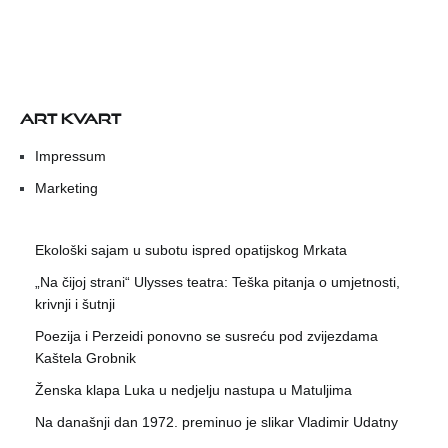
ART KVART
Impressum
Marketing
Ekološki sajam u subotu ispred opatijskog Mrkata
„Na čijoj strani“ Ulysses teatra: Teška pitanja o umjetnosti,
krivnji i šutnji
Poezija i Perzeidi ponovno se susreću pod zvijezdama
Kaštela Grobnik
Ženska klapa Luka u nedjelju nastupa u Matuljima
Na današnji dan 1972. preminuo je slikar Vladimir Udatny