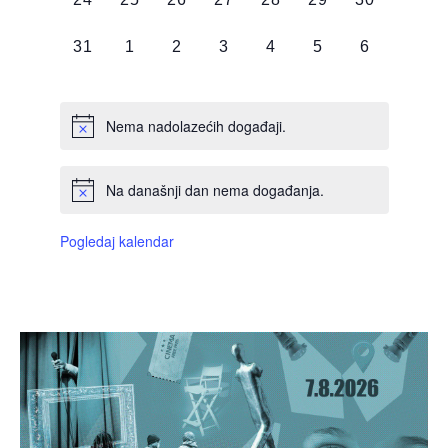
DOGAĐAJI,
DOGAĐAJI,
DOGAĐAJI,
DOGAĐAJI,
DOGAĐAJI,
DOGAĐAJI,
DOGAĐAJI
0
0
0
0
0
0
0
31
1
2
3
4
5
6
DOGAĐAJI,
DOGAĐAJI,
DOGAĐAJI,
DOGAĐAJI,
DOGAĐAJI,
DOGAĐAJI,
DOGAĐAJI
Nema nadolazećih događaji.
Na današnji dan nema događanja.
Pogledaj kalendar