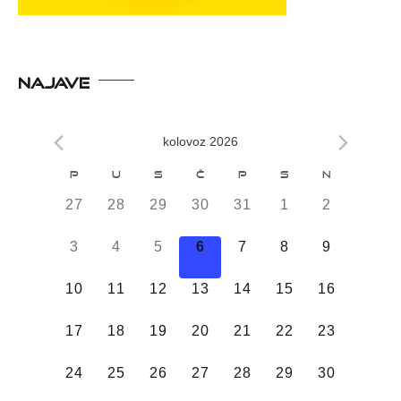
NAJAVE
kolovoz 2026
Kalendar
P
U
S
Č
P
S
N
od
0
0
0
0
0
0
0
27
28
29
30
31
1
2
Događaji
DOGAĐAJI,
DOGAĐAJI,
DOGAĐAJI,
DOGAĐAJI,
DOGAĐAJI,
DOGAĐAJI,
DOGAĐAJI
0
0
0
0
0
0
0
3
4
5
6
7
8
9
DOGAĐAJI,
DOGAĐAJI,
DOGAĐAJI,
DOGAĐAJI,
DOGAĐAJI,
DOGAĐAJI,
DOGAĐAJI
0
0
0
0
0
0
0
10
11
12
13
14
15
16
DOGAĐAJI,
DOGAĐAJI,
DOGAĐAJI,
DOGAĐAJI,
DOGAĐAJI,
DOGAĐAJI,
DOGAĐAJI
0
0
0
0
0
0
0
17
18
19
20
21
22
23
DOGAĐAJI,
DOGAĐAJI,
DOGAĐAJI,
DOGAĐAJI,
DOGAĐAJI,
DOGAĐAJI,
DOGAĐAJI
0
0
0
0
0
0
0
24
25
26
27
28
29
30
DOGAĐAJI,
DOGAĐAJI,
DOGAĐAJI,
DOGAĐAJI,
DOGAĐAJI,
DOGAĐAJI,
DOGAĐAJI