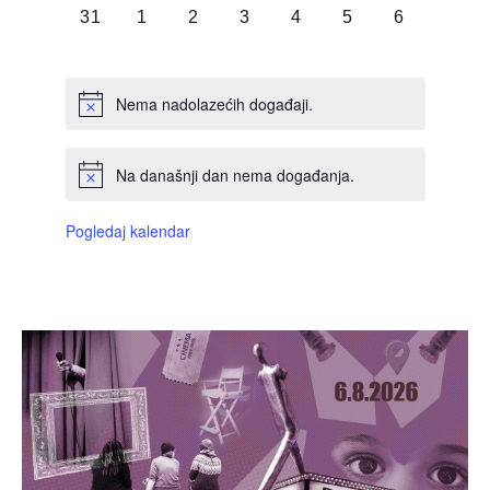
0
0
0
0
0
0
0
31
1
2
3
4
5
6
DOGAĐAJI,
DOGAĐAJI,
DOGAĐAJI,
DOGAĐAJI,
DOGAĐAJI,
DOGAĐAJI,
DOGAĐAJI
Nema nadolazećih događaji.
Na današnji dan nema događanja.
Pogledaj kalendar