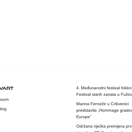
KVART
4. Međunarodni festival foklora
Festival starih zanata u Fuži
ssum
Marina Fernežir u Crikvenici
ting
predstavila „Hommage grado
Europe“
Održana riječka premijera pr