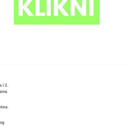
 i 2.
nama
vima
vog