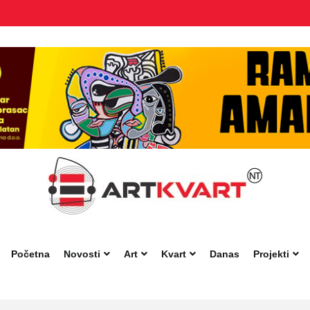
Početna
Novosti
Art
Kvart
Danas
Projekti