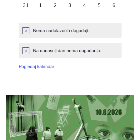
0
0
0
0
0
0
0
31
1
2
3
4
5
6
DOGAĐAJI,
DOGAĐAJI,
DOGAĐAJI,
DOGAĐAJI,
DOGAĐAJI,
DOGAĐAJI,
DOGAĐAJI
Nema nadolazećih događaji.
Na današnji dan nema događanja.
Pogledaj kalendar