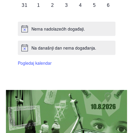
0
0
0
0
0
0
0
31
1
2
3
4
5
6
DOGAĐAJI,
DOGAĐAJI,
DOGAĐAJI,
DOGAĐAJI,
DOGAĐAJI,
DOGAĐAJI,
DOGAĐAJI
Nema nadolazećih događaji.
Na današnji dan nema događanja.
Pogledaj kalendar