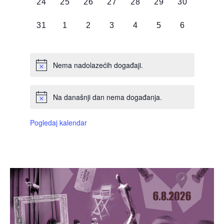
0
0
0
0
0
0
0
24
25
26
27
28
29
30
DOGAĐAJI,
DOGAĐAJI,
DOGAĐAJI,
DOGAĐAJI,
DOGAĐAJI,
DOGAĐAJI,
DOGAĐAJI
0
0
0
0
0
0
0
31
1
2
3
4
5
6
DOGAĐAJI,
DOGAĐAJI,
DOGAĐAJI,
DOGAĐAJI,
DOGAĐAJI,
DOGAĐAJI,
DOGAĐAJI
Nema nadolazećih događaji.
Na današnji dan nema događanja.
Pogledaj kalendar