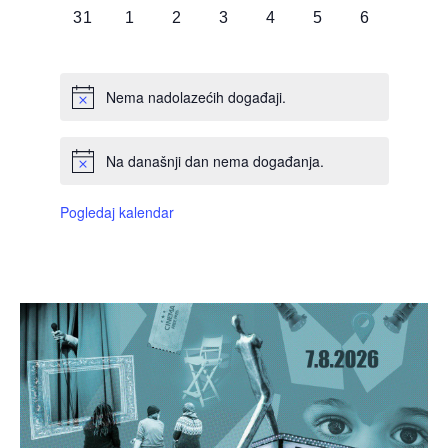
0
0
0
0
0
0
0
31
1
2
3
4
5
6
DOGAĐAJI,
DOGAĐAJI,
DOGAĐAJI,
DOGAĐAJI,
DOGAĐAJI,
DOGAĐAJI,
DOGAĐAJI
Nema nadolazećih događaji.
Na današnji dan nema događanja.
Pogledaj kalendar