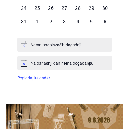
DOGAĐAJI,
DOGAĐAJI,
DOGAĐAJI,
DOGAĐAJI,
DOGAĐAJI,
DOGAĐAJI,
DOGAĐAJI
0
0
0
0
0
0
0
24
25
26
27
28
29
30
DOGAĐAJI,
DOGAĐAJI,
DOGAĐAJI,
DOGAĐAJI,
DOGAĐAJI,
DOGAĐAJI,
DOGAĐAJI
0
0
0
0
0
0
0
31
1
2
3
4
5
6
DOGAĐAJI,
DOGAĐAJI,
DOGAĐAJI,
DOGAĐAJI,
DOGAĐAJI,
DOGAĐAJI,
DOGAĐAJI
Nema nadolazećih događaji.
Na današnji dan nema događanja.
Pogledaj kalendar