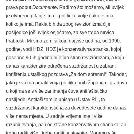
prava poput
Documente
. Radimo što možemo, ali uvijek
je otvoreno pitanje ima li političke volje i ako je ima,
koliko je ima. Rekla bih da zbog revizionizma čije
posljedice još uvijek osjećamo, za sve treba mrvica
hrabrosti. Mi smo zemlja koju najviše godina, od 1990.
godine, vodi HDZ. HDZ je konzervativna stranka, kojoj
posebno 90-ih godina nije bio stran revizionizam, a koju i
danas karakterizira određena suzdržanost u zabrani
korištenja ustaškog pozdrava „Za dom spremni“. Također,
jako je važna proaktivnija politika onih županija i gradova
u kojima se s više zanimanja čuva antifašističko
naslijeđe. Antifašizam je upisan u Ustav RH, ta
suzdržanost karakteristična za devedesete godine danas
više nema mjesta. U zadnje vrijeme ima i više
razumijevanja, pa i od strane konzervativnih stranaka, ali
treba raditi više i treba raditi sustavnije. Moramo više