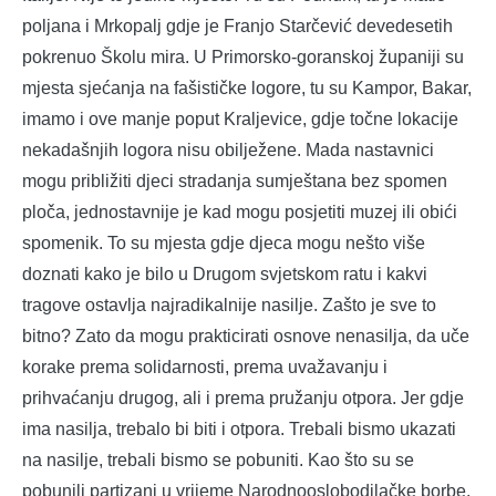
poljana i Mrkopalj gdje je Franjo Starčević devedesetih
pokrenuo Školu mira. U Primorsko-goranskoj županiji su
mjesta sjećanja na fašističke logore, tu su Kampor, Bakar,
imamo i ove manje poput Kraljevice, gdje točne lokacije
nekadašnjih logora nisu obilježene. Mada nastavnici
mogu približiti djeci stradanja sumještana bez spomen
ploča, jednostavnije je kad mogu posjetiti muzej ili obići
spomenik. To su mjesta gdje djeca mogu nešto više
doznati kako je bilo u Drugom svjetskom ratu i kakvi
tragove ostavlja najradikalnije nasilje. Zašto je sve to
bitno? Zato da mogu prakticirati osnove nenasilja, da uče
korake prema solidarnosti, prema uvažavanju i
prihvaćanju drugog, ali i prema pružanju otpora. Jer gdje
ima nasilja, trebalo bi biti i otpora. Trebali bismo ukazati
na nasilje, trebali bismo se pobuniti. Kao što su se
pobunili partizani u vrijeme Narodnooslobodilačke borbe.