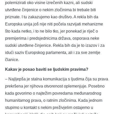
polemizirati oko visine izrečenih kazni, ali sudski
utvrđene činjenice o nekim zločinima bi trebale biti
priznate. I tu zakazujemo kao društvo. A rekla bih da
Europska unija još nije niti počela razvijati mehanizme
što kada netko, i to ne bilo tko, jer ponekad je riječ o
premijerima i predsjednicima država, osporava neke
sudski utvrđene činjenice. Rekla bih da je to izazov i za
idući saziv Europskog parlamenta, ali i za sve zemlje
članice.
Kakav je posao baviti se ljudskim pravima?
– Najljepša je stalna komunikacija s ljudima čija su prava
prekršena jer njihova otvorenost oplemenjuje. Posebno
kada govorimo o najtežim povredama međunarodnog
humanitarnog prava, o ratnim zločinima. Kada jednom
stupimo u kontakt s nekim preživjelim ostajemo u