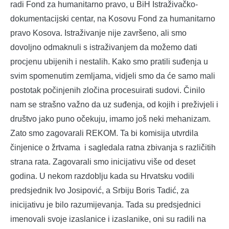
radi Fond za humanitarno pravo, u BiH Istraživačko-
dokumentacijski centar, na Kosovu Fond za humanitarno
pravo Kosova. Istraživanje nije završeno, ali smo
dovoljno odmaknuli s istraživanjem da možemo dati
procjenu ubijenih i nestalih. Kako smo pratili suđenja u
svim spomenutim zemljama, vidjeli smo da će samo mali
postotak počinjenih zločina procesuirati sudovi. Činilo
nam se strašno važno da uz suđenja, od kojih i preživjeli i
društvo jako puno očekuju, imamo još neki mehanizam.
Zato smo zagovarali REKOM. Ta bi komisija utvrdila
činjenice o žrtvama i sagledala ratna zbivanja s različitih
strana rata. Zagovarali smo inicijativu više od deset
godina. U nekom razdoblju kada su Hrvatsku vodili
predsjednik Ivo Josipović, a Srbiju Boris Tadić, za
inicijativu je bilo razumijevanja. Tada su predsjednici
imenovali svoje izaslanice i izaslanike, oni su radili na