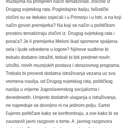
muzejima na primjeren način tematizirale, zločine iz
Drugog svjetskog rata. Pogledajmo Italiju, fašistički
zločini su se itekako osjećali i u Primorju i u Istri, a na koji
način govori premijerka? Na koji se način u političkom
prostoru tematiziraju zločini iz Drugog svjetskog rata i
poraća? Je li premijerka Meloni ikad spomene spaljena
sela i ljude odvedene u logore? Njihove sudbine bi
trebalo dodatno istražiti, trebali bi biti predmet novih
izložbi, novih muzejskih postava i obrazovnog programa.
Trebalo bi provesti dodatna istraživanja vezana uz sva
vremena nasilja, od Drugog svjetskog rata, političkog
nasilja u vrijeme Jugoslavenskog socijalizma i
devedesetih. Umjesto dodatnih ulaganja u istraživanja,
ne napreduje se dovoljno ni na jednom polju. Samo
čujemo političare kako se konfrontiraju, a sve kako bi se
zaustavili javni razgovor o tome. A javnog razgovora