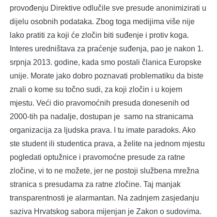
provođenju Direktive odlučile sve presude anonimizirati u
dijelu osobnih podataka. Zbog toga medijima više nije
lako pratiti za koji će zločin biti suđenje i protiv koga.
Interes uredništava za praćenje suđenja, pao je nakon 1.
srpnja 2013. godine, kada smo postali članica Europske
unije. Morate jako dobro poznavati problematiku da biste
znali o kome su točno sudi, za koji zločin i u kojem
mjestu. Veći dio pravomoćnih presuda donesenih od
2000-tih pa nadalje, dostupan je samo na stranicama
organizacija za ljudska prava. I tu imate paradoks. Ako
ste student ili studentica prava, a želite na jednom mjestu
pogledati optužnice i pravomoćne presude za ratne
zločine, vi to ne možete, jer ne postoji službena mrežna
stranica s presudama za ratne zločine. Taj manjak
transparentnosti je alarmantan. Na zadnjem zasjedanju
saziva Hrvatskog sabora mijenjan je Zakon o sudovima.