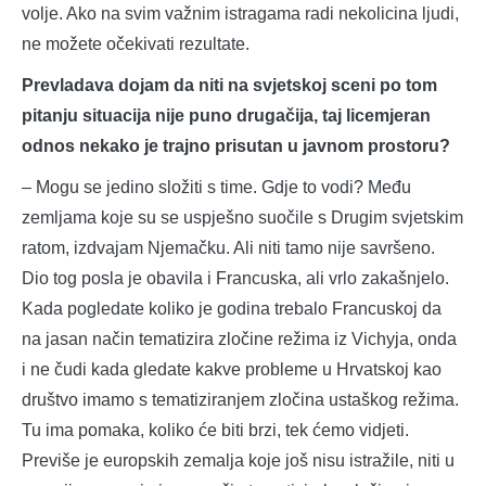
volje. Ako na svim važnim istragama radi nekolicina ljudi,
ne možete očekivati rezultate.
Prevladava dojam da niti na svjetskoj sceni po tom
pitanju situacija nije puno drugačija, taj licemjeran
odnos nekako je trajno prisutan u javnom prostoru?
– Mogu se jedino složiti s time. Gdje to vodi? Među
zemljama koje su se uspješno suočile s Drugim svjetskim
ratom, izdvajam Njemačku. Ali niti tamo nije savršeno.
Dio tog posla je obavila i Francuska, ali vrlo zakašnjelo.
Kada pogledate koliko je godina trebalo Francuskoj da
na jasan način tematizira zločine režima iz Vichyja, onda
i ne čudi kada gledate kakve probleme u Hrvatskoj kao
društvo imamo s tematiziranjem zločina ustaškog režima.
Tu ima pomaka, koliko će biti brzi, tek ćemo vidjeti.
Previše je europskih zemalja koje još nisu istražile, niti u