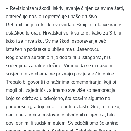
– Revizionizam škodi, iskrivljavanje činjenica svima šteti,
opterećuje nas, ali opterećuje i naše društvo.
Rehabilitacije četničkih vojvoda u Srbiji te relativiziranje
ustaškog terora u Hrvatskoj velik su teret, kako za Srbiju,
tako i za Hrvatsku. Svima škodi osporavanje već
istraženih podataka o ubijenima u Jasenovcu.
Regionalna suradnja nije dobra ni u istragama, ni u
suđenjima za ratne zločine. Vidimo da se ni našoj ni
susjednim zemljama ne priznaju povijesne činjenice.
Trebalo bi govoriti i o načinima komemoriranja, koji bi
mogli biti zajednički, a imamo sve više komemoracija
koje se održavaju odvojeno, što sasvim sigurno ne
pridonosi izgradnji mira. Trenutna vlast u Srbiji ni na koji
način ne afirmira poštovanje utvrđenih činjenica, bilo
povijesnim ili sudskim putem. Svjedočili smo šokantnoj