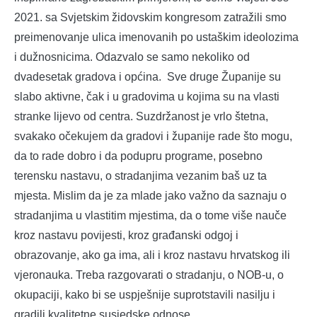
2021. sa Svjetskim židovskim kongresom zatražili smo
preimenovanje ulica imenovanih po ustaškim ideolozima
i dužnosnicima. Odazvalo se samo nekoliko od
dvadesetak gradova i općina. Sve druge Županije su
slabo aktivne, čak i u gradovima u kojima su na vlasti
stranke lijevo od centra. Suzdržanost je vrlo štetna,
svakako očekujem da gradovi i županije rade što mogu,
da to rade dobro i da podupru programe, posebno
terensku nastavu, o stradanjima vezanim baš uz ta
mjesta. Mislim da je za mlade jako važno da saznaju o
stradanjima u vlastitim mjestima, da o tome više nauče
kroz nastavu povijesti, kroz građanski odgoj i
obrazovanje, ako ga ima, ali i kroz nastavu hrvatskog ili
vjeronauka. Treba razgovarati o stradanju, o NOB-u, o
okupaciji, kako bi se uspješnije suprotstavili nasilju i
gradili kvalitetne susjedske odnose.