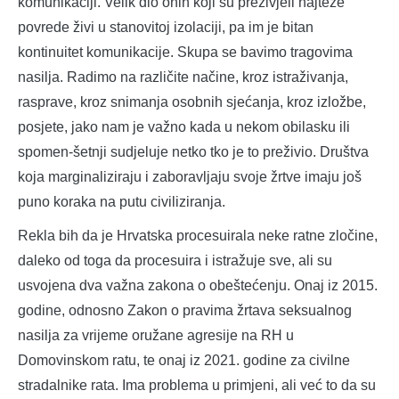
komunikaciji. Velik dio onih koji su preživjeli najteže
povrede živi u stanovitoj izolaciji, pa im je bitan
kontinuitet komunikacije. Skupa se bavimo tragovima
nasilja. Radimo na različite načine, kroz istraživanja,
rasprave, kroz snimanja osobnih sjećanja, kroz izložbe,
posjete, jako nam je važno kada u nekom obilasku ili
spomen-šetnji sudjeluje netko tko je to preživio. Društva
koja marginaliziraju i zaboravljaju svoje žrtve imaju još
puno koraka na putu civiliziranja.
Rekla bih da je Hrvatska procesuirala neke ratne zločine,
daleko od toga da procesuira i istražuje sve, ali su
usvojena dva važna zakona o obeštećenju. Onaj iz 2015.
godine, odnosno Zakon o pravima žrtava seksualnog
nasilja za vrijeme oružane agresije na RH u
Domovinskom ratu, te onaj iz 2021. godine za civilne
stradalnike rata. Ima problema u primjeni, ali već to da su