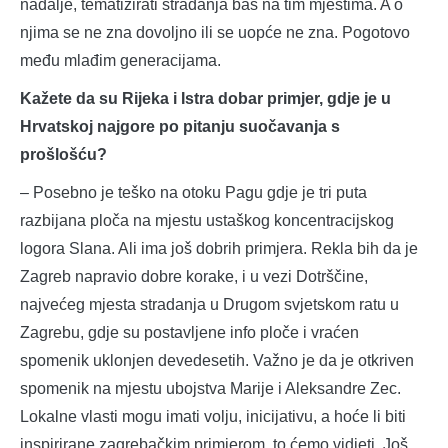
nadalje, tematizirati stradanja baš na tim mjestima. A o
njima se ne zna dovoljno ili se uopće ne zna. Pogotovo
među mlađim generacijama.
Kažete da su Rijeka i Istra dobar primjer, gdje je u
Hrvatskoj najgore po pitanju suočavanja s
prošlošću?
– Posebno je teško na otoku Pagu gdje je tri puta
razbijana ploča na mjestu ustaškog koncentracijskog
logora Slana. Ali ima još dobrih primjera. Rekla bih da je
Zagreb napravio dobre korake, i u vezi Dotrščine,
najvećeg mjesta stradanja u Drugom svjetskom ratu u
Zagrebu, gdje su postavljene info ploče i vraćen
spomenik uklonjen devedesetih. Važno je da je otkriven
spomenik na mjestu ubojstva Marije i Aleksandre Zec.
Lokalne vlasti mogu imati volju, inicijativu, a hoće li biti
inspirirane zagrebačkim primjerom, to ćemo vidjeti. Još