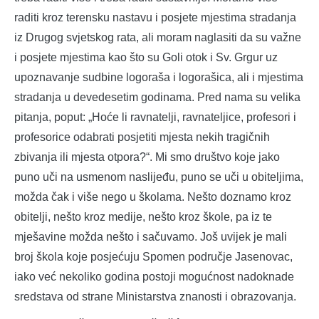
raditi kroz terensku nastavu i posjete mjestima stradanja
iz Drugog svjetskog rata, ali moram naglasiti da su važne
i posjete mjestima kao što su Goli otok i Sv. Grgur uz
upoznavanje sudbine logoraša i logorašica, ali i mjestima
stradanja u devedesetim godinama. Pred nama su velika
pitanja, poput: „Hoće li ravnatelji, ravnateljice, profesori i
profesorice odabrati posjetiti mjesta nekih tragičnih
zbivanja ili mjesta otpora?“. Mi smo društvo koje jako
puno uči na usmenom naslijeđu, puno se uči u obiteljima,
možda čak i više nego u školama. Nešto doznamo kroz
obitelji, nešto kroz medije, nešto kroz škole, pa iz te
mješavine možda nešto i sačuvamo. Još uvijek je mali
broj škola koje posjećuju Spomen područje Jasenovac,
iako već nekoliko godina postoji mogućnost nadoknade
sredstava od strane Ministarstva znanosti i obrazovanja.