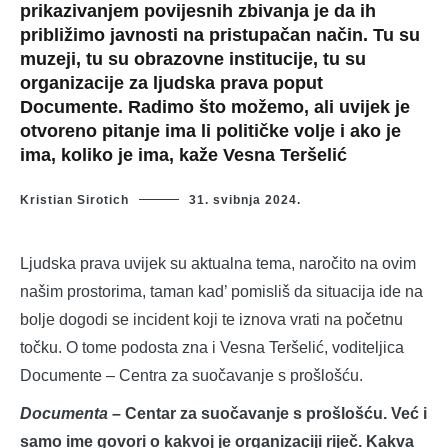
prikazivanjem povijesnih zbivanja je da ih
približimo javnosti na pristupačan način. Tu su
muzeji, tu su obrazovne institucije, tu su
organizacije za ljudska prava poput
Documente. Radimo što možemo, ali uvijek je
otvoreno pitanje ima li političke volje i ako je
ima, koliko je ima, kaže Vesna Teršelić
Kristian Sirotich
31. svibnja 2024.
Ljudska prava uvijek su aktualna tema, naročito na ovim
našim prostorima, taman kad’ pomisliš da situacija ide na
bolje dogodi se incident koji te iznova vrati na početnu
točku. O tome podosta zna i Vesna Teršelić, voditeljica
Documente – Centra za suočavanje s prošlošću.
Documenta –
Centar za suočavanje s prošlošću. Već i
samo ime govori o kakvoj je organizaciji riječ. Kakva