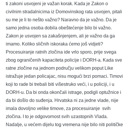
ti zakoni usvojeni je važan korak. Kada je Zakon o
civilnim stradalnicima iz Domovinskog rata usvojen, pitali
su me je li to nešto važno? Naravno da je važno. Da je
samo jedna osoba dobila obeštećenje bilo bi važno.
Zakon je usvojen sa zakašnjenjem, ali je važno da ga
imamo. Koliko sličnih iskoraka ćemo još vidjeti?
Procesuiranje ratnih zločina ide vrlo sporo, prije svega
zbog ograničenih kapaciteta policije i DORH-a. Kada sve
ratne zločine na jednom području velikom poput Like
istražuje jedan policajac, nisu mogući brzi pomaci. Timovi
koji to rade bi trebali biti višestruko veći, i u policiji, i u
DORH-u. Da bi onda okončali istrage, podigli optužnice i
da bi došlo do suđenja. Hrvatska ni za jedne vlade, nije
imala dovoljno velike timove, za procesuiranje svih
zločina. I to je odgovornost svih uzastopnih Vlada.
Nadalje, u većem dijelu tog vremena nije bilo niti političke