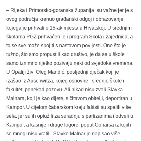
– Rijeka i Primorsko-goranska županija su važne jer je s
ovog područja krenuo građanski odgoj i obrazovanje,
kojega je prihvatilo 15-ak mjesta u Hrvatskoj. U srednjim
školama PGŽ prihvaćen je i program Škola i zajednica, a
to se sve može spojiti s nastavom povijesti. Ono što je
tužno, što smo propustili kao društvo, je da se u škole
samo iznimno rijetko pozivaju neki od svjedoka vremena.
U Opatiji živi Oleg Mandić, posljednji dječak koji je
izašao iz Auschwitza, kojeg osnovne i srednje škole i
fakulteti ponekad pozovu. Ali nikad nisu zvali Slavka
Malnara, koji je kao dijete, s čitavom obitelji, deportiran u
Kampor. U cijelom čabarskom kraju fašisti su spalili više
sela, jer su ih optužili za suradnju s partizanima i odveli u
Kampor, a kasnije i druge logore, poput Gonarsa iz kojih
se mnogi nisu vratili. Slavko Malnar je napisao više