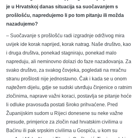
je u Hrvatskoj danas situacija sa suočavanjem s
prošlošću, napredujemo li po tom pitanju ili možda
nazadujemo?
– Suočavanje s prošlošću radi izgradnje održivog mira
uvijek ide korak naprijed, korak natrag. Naše društvo, kao
i druga društva, ponekad stagniraju, ponekad malo
napreduju, ali neminovno dolazi do faze nazadovanja. Za
svako društvo, za svakog čovjeka, pogledati na mračnu
stranu prošlosti nije jednostavno. Čak i kada se u onom
najtežem dijelu, gdje se sudski utvrđuju činjenice o ratnim
zločinima, naprave važni koraci, postavlja se pitanje hoće
li odluke pravosuđa postati široko prihvaćene. Pred
Županijskim sudom u Rijeci donesene su neke važne
presude, primjerice za zločin nad hrvatskim civilima u
Baćinu ili pak srpskim civilima u Gospiću, u kom su