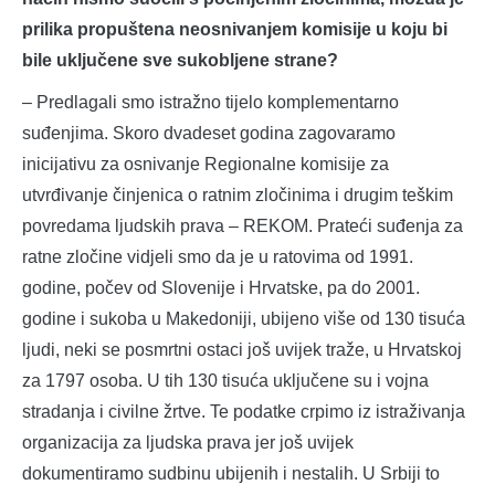
prilika propuštena neosnivanjem komisije u koju bi
bile uključene sve sukobljene strane?
– Predlagali smo istražno tijelo komplementarno
suđenjima. Skoro dvadeset godina zagovaramo
inicijativu za osnivanje Regionalne komisije za
utvrđivanje činjenica o ratnim zločinima i drugim teškim
povredama ljudskih prava – REKOM. Prateći suđenja za
ratne zločine vidjeli smo da je u ratovima od 1991.
godine, počev od Slovenije i Hrvatske, pa do 2001.
godine i sukoba u Makedoniji, ubijeno više od 130 tisuća
ljudi, neki se posmrtni ostaci još uvijek traže, u Hrvatskoj
za 1797 osoba. U tih 130 tisuća uključene su i vojna
stradanja i civilne žrtve. Te podatke crpimo iz istraživanja
organizacija za ljudska prava jer još uvijek
dokumentiramo sudbinu ubijenih i nestalih. U Srbiji to