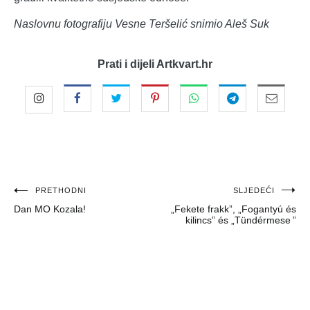
Naslovnu fotografiju Vesne Teršelić snimio Aleš Suk
Prati i dijeli Artkvart.hr
Navigacija
PRETHODNI
SLJEDEĆI
Dan MO Kozala!
„Fekete frakk”, „Fogantyú és
objava
kilincs” és „Tündérmese ”