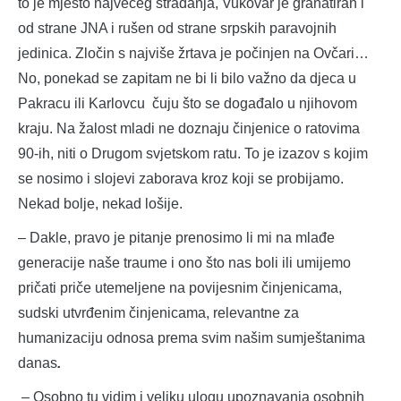
to je mjesto najvećeg stradanja, Vukovar je granatiran i
od strane JNA i rušen od strane srpskih paravojnih
jedinica. Zločin s najviše žrtava je počinjen na Ovčari…
No, ponekad se zapitam ne bi li bilo važno da djeca u
Pakracu ili Karlovcu čuju što se događalo u njihovom
kraju. Na žalost mladi ne doznaju činjenice o ratovima
90-ih, niti o Drugom svjetskom ratu. To je izazov s kojim
se nosimo i slojevi zaborava kroz koji se probijamo.
Nekad bolje, nekad lošije.
– Dakle, pravo je pitanje prenosimo li mi na mlađe
generacije naše traume i ono što nas boli ili umijemo
pričati priče utemeljene na povijesnim činjenicama,
sudski utvrđenim činjenicama, relevantne za
humanizaciju odnosa prema svim našim sumještanima
danas
.
– Osobno tu vidim i veliku ulogu upoznavanja osobnih