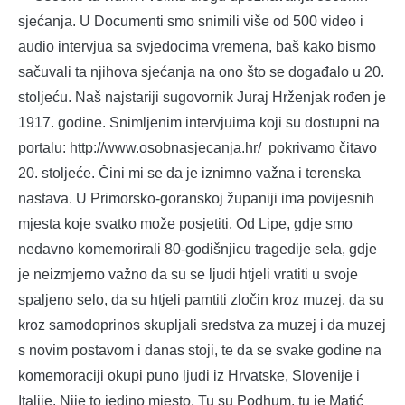
sjećanja. U Documenti smo snimili više od 500 video i
audio intervjua sa svjedocima vremena, baš kako bismo
sačuvali ta njihova sjećanja na ono što se događalo u 20.
stoljeću. Naš najstariji sugovornik Juraj Hrženjak rođen je
1917. godine. Snimljenim intervjuima koji su dostupni na
portalu: http://www.osobnasjecanja.hr/ pokrivamo čitavo
20. stoljeće. Čini mi se da je iznimno važna i terenska
nastava. U Primorsko-goranskoj županiji ima povijesnih
mjesta koje svatko može posjetiti. Od Lipe, gdje smo
nedavno komemorirali 80-godišnjicu tragedije sela, gdje
je neizmjerno važno da su se ljudi htjeli vratiti u svoje
spaljeno selo, da su htjeli pamtiti zločin kroz muzej, da su
kroz samodoprinos skupljali sredstva za muzej i da muzej
s novim postavom i danas stoji, te da se svake godine na
komemoraciji okupi puno ljudi iz Hrvatske, Slovenije i
Italije. Nije to jedino mjesto. Tu su Podhum, tu je Matić