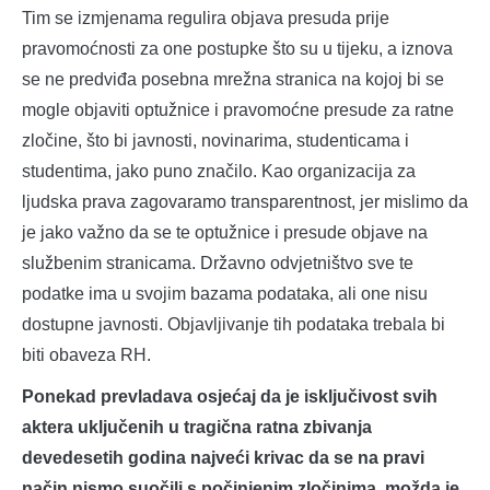
Tim se izmjenama regulira objava presuda prije
pravomoćnosti za one postupke što su u tijeku, a iznova
se ne predviđa posebna mrežna stranica na kojoj bi se
mogle objaviti optužnice i pravomoćne presude za ratne
zločine, što bi javnosti, novinarima, studenticama i
studentima, jako puno značilo. Kao organizacija za
ljudska prava zagovaramo transparentnost, jer mislimo da
je jako važno da se te optužnice i presude objave na
službenim stranicama. Državno odvjetništvo sve te
podatke ima u svojim bazama podataka, ali one nisu
dostupne javnosti. Objavljivanje tih podataka trebala bi
biti obaveza RH.
Ponekad prevladava osjećaj da je isključivost svih
aktera uključenih u tragična ratna zbivanja
devedesetih godina najveći krivac da se na pravi
način nismo suočili s počinjenim zločinima, možda je