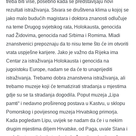
treba biti više, posebno kada se predstavljaju novi
rezultati istraživanja. Stvara se društvena klima u kojoj se
jako malo budućih magistara i doktora znanosti odlučuje
na teme Drugog svjetskog rata, Holokausta, genocida
nad Židovima, genocida nad Srbima i Romima. Mladi
znanstvenici prepoznaju da to nisu teme što će im otvoriti
vrata uspješne karijere. Jako je važno da Rijeka ima
Centar za istraživanja Holokausta i genocida na
jugoistoku Europe, nadam se da će to unaprijediti
istraživanja. Trebamo dobra znanstvena istraživanja, ali
trebamo muzeje koji će tematizirati stradanja u mjestima
gdje su se ta stradanja dogodila. Poput muzeja „Lipa
pamti“ i nedavno proširenog postava u Kastvu, u sklopu
Pomorskog i povijesnog muzeja Hrvatskog primorja.
Kada pogledam Lipu, uvijek se nadam da će i u nekim
drugim mjestima diljem Hrvatske, od Paga, uvale Slana i