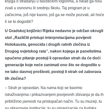
knjiga o stradanju u fašističkim logorima, a nikad ga nisu
zvali u osnovnu ili srednju školu. Taj program je u
začecima, još nije kasno, još ga se može pozvati, ali hoće
li se to dogoditi?
U Gradskoj knjižnici Rijeka nedavno je održan okrugli
stol „Različiti pristupi interpretacijama povijesti
Holokausta, genocida i drugih ratnih zločina iz
Drugog svjetskog rata“, nakon kojega je panelistima
upućeno pitanje postoji li opravdan strah da će doći
generacije koje neće zanimati ono što se dogodilo u
ne tako davnoj prošlosti, postoji li strah od zaborava
tih zločina?
– Strah je opravdan. Na nama koji se bavimo
istraživanjima i prikazivanjem povijesnih zbivanja je da ih
približimo javnosti na pristupačan način. Tu su muzeji, tu
su obrazovne institucije, tu su organizacije za ljudska