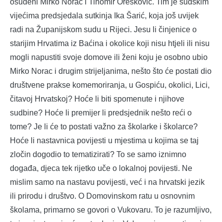
osuđeni Mirko Norac i Tihomir Orešković. Tim je sudskim
vijećima predsjedala sutkinja Ika Šarić, koja još uvijek
radi na Županijskom sudu u Rijeci. Jesu li činjenice o
starijim Hrvatima iz Baćina i okolice koji nisu htjeli ili nisu
mogli napustiti svoje domove ili ženi koju je osobno ubio
Mirko Norac i drugim strijeljanima, nešto što će postati dio
društvene prakse komemoriranja, u Gospiću, okolici, Lici,
čitavoj Hrvatskoj? Hoće li biti spomenute i njihove
sudbine? Hoće li premijer li predsjednik nešto reći o
tome? Je li će to postati važno za školarke i školarce?
Hoće li nastavnica povijesti u mjestima u kojima se taj
zločin dogodio to tematizirati? To se samo iznimno
događa, djeca tek rijetko uče o lokalnoj povijesti. Ne
mislim samo na nastavu povijesti, već i na hrvatski jezik
ili prirodu i društvo. O Domovinskom ratu u osnovnim
školama, primarno se govori o Vukovaru. To je razumljivo,