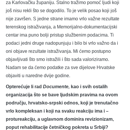
za Karlovačku županiju. Stalno tražimo pomoć ljudi koji
još nisu rekli što se dogodilo. To je velik posao koji još
nije završen. S jedne strane imamo vrlo važne rezultate
terenskog istraživanja, a Memorijalno-dokumentacijski
centar ima puno bolji pristup službenim podacima. Ti
podaci jedni druge nadopunjuju i bilo bi vrlo važno da i
oni objave rezultate istraživanja. Mi ćemo postupno
objavljivati što smo istražili i što sada valoriziramo.
Nadam se da ćemo podatke za sve dijelove Hrvatske
objaviti u naredne dvije godine.
Opterećuje li rad
Documente,
kao i svih ostalih
organizacija što se bave ljudskim pravima na ovom
području, hrvatsko-srpski odnos, koji je trenutačno
vrlo kompleksan i koji na svaku reakciju ima i –
protureakciju, a uglavnom dominira revizionizam,
poput rehabilitacije četničkog pokreta u Srbiji?