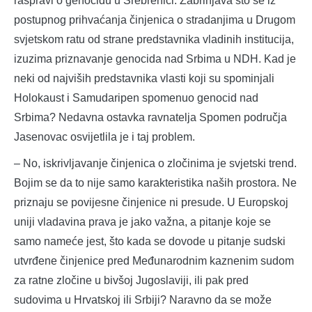
raspravi o genocidu u Srebrenici. Zabrinjava što se iz
postupnog prihvaćanja činjenica o stradanjima u Drugom
svjetskom ratu od strane predstavnika vladinih institucija,
izuzima priznavanje genocida nad Srbima u NDH. Kad je
neki od najviših predstavnika vlasti koji su spominjali
Holokaust i Samudaripen spomenuo genocid nad
Srbima? Nedavna ostavka ravnatelja Spomen područja
Jasenovac osvijetlila je i taj problem.
– No, iskrivljavanje činjenica o zločinima je svjetski trend.
Bojim se da to nije samo karakteristika naših prostora. Ne
priznaju se povijesne činjenice ni presude. U Europskoj
uniji vladavina prava je jako važna, a pitanje koje se
samo nameće jest, što kada se dovode u pitanje sudski
utvrđene činjenice pred Međunarodnim kaznenim sudom
za ratne zločine u bivšoj Jugoslaviji, ili pak pred
sudovima u Hrvatskoj ili Srbiji? Naravno da se može