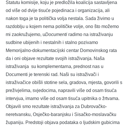
Statutu komisije, koju je predložila koalicija sastavljena
od više od dvije tisuće pojedinaca i organizacija, ali
nakon toga je ta politička volja nestala. Sada živimo u
razdoblju u kojem nema političke volje, ono što možemo
mi zaokružujemo, u
Documenti
radimo na istraživanju
sudbine ubijenih i nestalnih i stalno pozivamo
Memorijalno-dokumentacijski centar Domovinskog rata
da i oni objave rezultate svojih istraživanja. Naša
istraživanja su komplementarna, prednost nas u
Documenti je terenski rad. Naši su istraživači i
istraživačice obišli stotine sela, gradova, mjesta, govorili s
preživjelima, svjedocima, napravili više od osam tisuća
intervjua, imamo više od osam tisuća upitnika o žrtvama.
Objavili smo rezultate istraživanja za Dubrovačko-
neretvansku, Osječko-baranjsku i Sisačko-moslavačku
županiju. Predstoji objava podataka o ljudskim gubicima