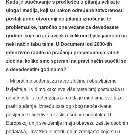
Kada je suočavanje s prošlošću u pitanju velika je
uloga i medija, koji su nakon određene zatvorenosti
postali puno otvoreniji po pitanju iznošenja te
problematike, naročito one vezane za devedesete
godine, koje su još uvijek u velikom dijelu javnosti na
neki način tabu tema. U Documenti od 2000-tih
intenzivno radite na praćenju procesuiranja ratnih
zločina, koliko smo spremni na pravi način suočiti se
s devedesetim godinama?
– Mi pratimo suđenja za ratne zločine i objavljujemo
izvještaje, i vidimo kako sve više raste broj postupaka u
odsutnosti. Također zapažamo da je medijima sve teže
pratiti suđenja. Između ostalog zbog neočekivane
posljedice Direktive o zaštiti osobnih podataka. U
Europskoj uniji sve zemlje imaju obavezu zaštite osobnih
podataka, Hrvatska je među onim zemljama koje su u