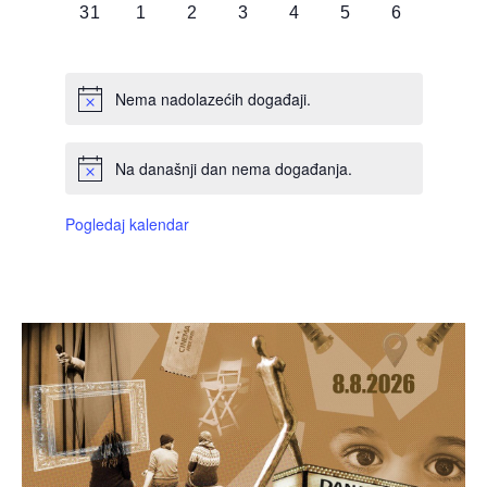
0
0
0
0
0
0
0
31
1
2
3
4
5
6
DOGAĐAJI,
DOGAĐAJI,
DOGAĐAJI,
DOGAĐAJI,
DOGAĐAJI,
DOGAĐAJI,
DOGAĐAJI
Nema nadolazećih događaji.
Na današnji dan nema događanja.
Pogledaj kalendar