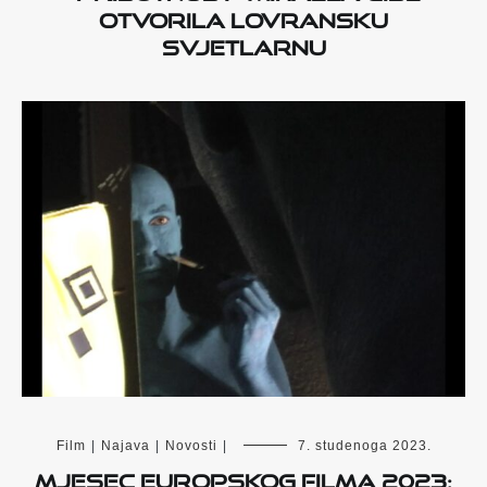
otvorila lovransku
Svjetlarnu
Film
|
Najava
|
Novosti
|
7. studenoga 2023.
Mjesec europskog filma 2023: