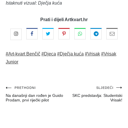
Istaknuti vizual: Dječja kuća
Prati i dijeli Artkvart.hr
#Art-kvart Benčič
#Djeca
#Dječja kuća
#Vrisak
#Vrisak
Junior
Navigacija
PRETHODNI
SLJEDEĆI
Na današnji dan rođen je Guido
SKC predstavlja: Studentski
objava
Prodam, prvi riječki pilot
Vrisak!