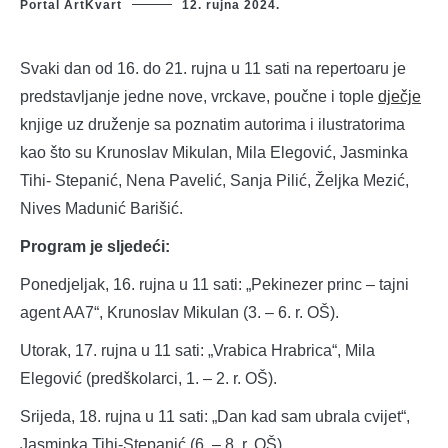
Portal ArtKvart
12. rujna 2024.
Svaki dan od 16. do 21. rujna u 11 sati na repertoaru je
predstavljanje jedne nove, vrckave, poučne i tople
dječje
knjige uz druženje sa poznatim autorima i ilustratorima
kao što su Krunoslav Mikulan, Mila Elegović, Jasminka
Tihi- Stepanić, Nena Pavelić, Sanja Pilić, Željka Mezić,
Nives Madunić Barišić.
Program je sljedeći:
Ponedjeljak, 16. rujna u 11 sati: „Pekinezer princ – tajni
agent AA7“, Krunoslav Mikulan (3. – 6. r. OŠ).
Utorak, 17. rujna u 11 sati: „Vrabica Hrabrica“, Mila
Elegović (predškolarci, 1. – 2. r. OŠ).
Srijeda, 18. rujna u 11 sati: „Dan kad sam ubrala cvijet“,
Jasminka Tihi-Stepanić (6. – 8. r. OŠ).