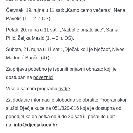
Četvrtak, 19. rujna u 11 sati: „Kamo ćemo večeras“, Nena
Pavelić (1. – 2. r. OŠ).
Petak, 20. rujna u 11 sati: „Najbolje prijateljice“, Sanja
Pilić, Željka Mezić (1. – 2. r. OŠ).
Subota, 21. rujna u 11 sati: „Dječak koji je bježao“, Nives
Madunić Barišić (4+).
Za prijavu potrebno je ispuniti prijavni obrazac koji je
dostupan na
poveznici
.
Više o samom programu
ovdje
.
Za dodatne informacije slobodno se obratite Programskoj
službi Dječje kuće na 051/320-016 koja je dostupna od
ponedjeljka do petka od 9 do 20 sati ili pošaljite upit
na
info@djecjakuca.hr
.