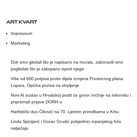
ART KVART
Impressum
Marketing
Dok smo gledali što je napisano na muralu, zaboravili smo
pogledati što je zakopano ispod njega
Više od 600 potpisa protiv dijela izmjena Prostornog plana
Lopara, Općina poziva na strpljenje
Novi AI sustav u Hrvatskoj pratit će govor mržnje na internetu i
pripremati prijave DORH-u
Harfistički duo Ćiković na 70. Ljetnim priredbama u Krku
Linda Spicijarić i Goran Grudić pobjednici srpanjskog foto
natječaja