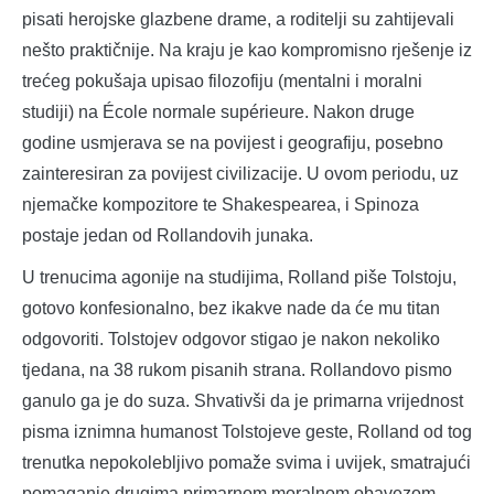
pisati herojske glazbene drame, a roditelji su zahtijevali
nešto praktičnije. Na kraju je kao kompromisno rješenje iz
trećeg pokušaja upisao filozofiju (mentalni i moralni
studiji) na École normale supérieure. Nakon druge
godine usmjerava se na povijest i geografiju, posebno
zainteresiran za povijest civilizacije. U ovom periodu, uz
njemačke kompozitore te Shakespearea, i Spinoza
postaje jedan od Rollandovih junaka.
U trenucima agonije na studijima, Rolland piše Tolstoju,
gotovo konfesionalno, bez ikakve nade da će mu titan
odgovoriti. Tolstojev odgovor stigao je nakon nekoliko
tjedana, na 38 rukom pisanih strana. Rollandovo pismo
ganulo ga je do suza. Shvativši da je primarna vrijednost
pisma iznimna humanost Tolstojeve geste, Rolland od tog
trenutka nepokolebljivo pomaže svima i uvijek, smatrajući
pomaganje drugima primarnom moralnom obavezom