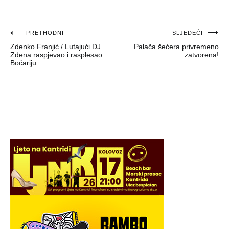
Navigacija
PRETHODNI
SLJEDEĆI
Zdenko Franjić / Lutajući DJ
Palača šećera privremeno
objava
Zdena raspjevao i rasplesao
zatvorena!
Boćariju