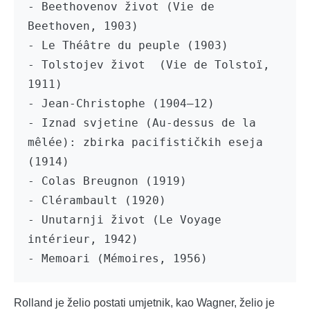
- Beethovenov život (Vie de 
Beethoven, 1903)

- Le Théâtre du peuple (1903)

- Tolstojev život  (Vie de Tolstoï, 
1911)

- Jean-Christophe (1904–12)

- Iznad svjetine (Au-dessus de la 
mêlée): zbirka pacifističkih eseja 
(1914)

- Colas Breugnon (1919)

- Clérambault (1920)

- Unutarnji život (Le Voyage 
intérieur, 1942)

- Memoari (Mémoires, 1956)
Rolland je želio postati umjetnik, kao Wagner, želio je