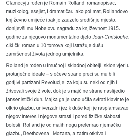
Clamecyju rođen je Romain Rolland, romanopisac,
muzikolog, esejist, i dramatičar. Iako polimat, Rollandovo
književno umijeće ipak je zauzelo središnje mjesto,
donijevši mu Nobelovu nagradu za književnost 1915.
godine za njegovo monumentalno djelo
Jean-Christophe
,
ciklički roman u 10 tomova koji istražuje dušu i
zamršenost života jednog umjetnika.
Rolland je rođen u imućnoj i skladnoj obitelji, sklon vjeri u
proturječne ideale – s očeve strane preci su mu bili
gorljivi partizani Revolucije, za koju su neki od njih i
žrtvovali svoje živote, dok je s majčine strane naslijedio
jansenistički duh. Majka ga je rano učila svirati klavir te je
otkrio glazbu, univerzalni jezik duše koji je rasplamsavao
njegov interes i njegove strasti i pored fizičke slabosti i
bolesti. Rolland je od malih nogu preferirao njemačku
glazbu, Beethovena i Mozarta, a zatim otkriva i