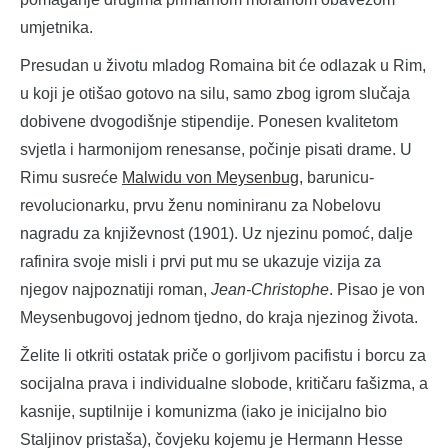
umjetnika.
Presudan u životu mladog Romaina bit će odlazak u Rim,
u koji je otišao gotovo na silu, samo zbog igrom slučaja
dobivene dvogodišnje stipendije. Ponesen kvalitetom
svjetla i harmonijom renesanse, počinje pisati drame. U
Rimu susreće
Malwidu von Meysenbug
, barunicu-
revolucionarku, prvu ženu nominiranu za Nobelovu
nagradu za književnost (1901). Uz njezinu pomoć, dalje
rafinira svoje misli i prvi put mu se ukazuje vizija za
njegov najpoznatiji roman,
Jean-Christophe
. Pisao je von
Meysenbugovoj jednom tjedno, do kraja njezinog života.
Želite li otkriti ostatak priče o gorljivom pacifistu i borcu za
socijalna prava i individualne slobode, kritičaru fašizma, a
kasnije, suptilnije i komunizma (iako je inicijalno bio
Staljinov pristaša), čovjeku kojemu je Hermann Hesse