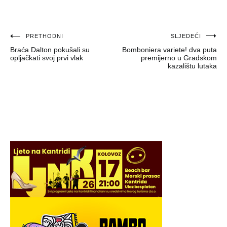
Navigacija
PRETHODNI
SLJEDEĆI
Braća Dalton pokušali su
Bomboniera variete! dva puta
objava
opljačkati svoj prvi vlak
premijerno u Gradskom
kazalištu lutaka