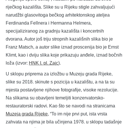
riječkog kazališta. Slike su u Rijeku stigle zahvaljujući
narudžbi glasovitoga bečkog arhitektonskog ateljea
Ferdinanda Fellnera i Hermanna Helmera,
specijaliziranog za gradnju kazališta i koncertnih
dvorana. Autor još triju stropnih kazališnih slika bio je
Franz Matsch, a autor slike iznad proscenija bio je Ernst
Klimt, kao i dviju slika koje prikazuju anđele, iznad bočnih
loža (izvor:
HNK I. pl. Zajc
).
U sklopu priprema za izložbu u Muzeju grada Rijeke,
slike su 2018. skinute s pozicija u kazalištu, a na ta su
mjesta postavljene njihove fotografije, visoke rezolucije.
Na slikama su obavljeni temeljiti konzervatorsko-
restauratorski radovi. Kao što se navodi na stranicama
Muzeja grada Rijeke
, “To im nije prvi put, ista vrsta
zahvata na njima je bila učinjena 1978. u sklopu tadašnje