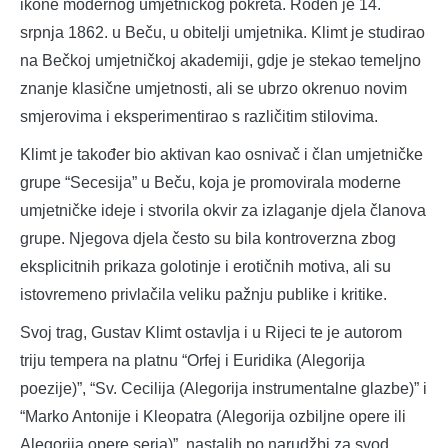
ikone modernog umjetničkog pokreta. Rođen je 14.
srpnja 1862. u Beču, u obitelji umjetnika. Klimt je studirao
na Bečkoj umjetničkoj akademiji, gdje je stekao temeljno
znanje klasične umjetnosti, ali se ubrzo okrenuo novim
smjerovima i eksperimentirao s različitim stilovima.
Klimt je također bio aktivan kao osnivač i član umjetničke
grupe “Secesija” u Beču, koja je promovirala moderne
umjetničke ideje i stvorila okvir za izlaganje djela članova
grupe. Njegova djela često su bila kontroverzna zbog
eksplicitnih prikaza golotinje i erotičnih motiva, ali su
istovremeno privlačila veliku pažnju publike i kritike.
Svoj trag, Gustav Klimt ostavlja i u Rijeci te je autorom
triju tempera na platnu “Orfej i Euridika (Alegorija
poezije)”, “Sv. Cecilija (Alegorija instrumentalne glazbe)” i
“Marko Antonije i Kleopatra (Alegorija ozbiljne opere ili
Alegorija opere seria)”, nastalih po narudžbi za svod