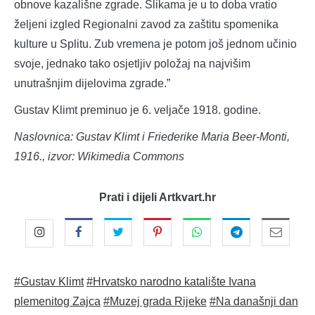
obnove kazališne zgrade. Slikama je u to doba vratio
željeni izgled Regionalni zavod za zaštitu spomenika
kulture u Splitu. Zub vremena je potom još jednom učinio
svoje, jednako tako osjetljiv položaj na najvišim
unutrašnjim dijelovima zgrade.”
Gustav Klimt preminuo je 6. veljače 1918. godine.
Naslovnica: Gustav Klimt i Friederike Maria Beer-Monti,
1916., izvor: Wikimedia Commons
Prati i dijeli Artkvart.hr
#Gustav Klimt
#Hrvatsko narodno katalište Ivana
plemenitog Zajca
#Muzej grada Rijeke
#Na današnji dan