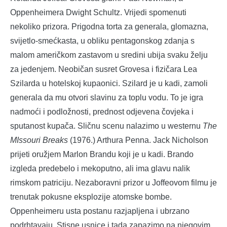
Oppenheimera Dwight Schultz. Vrijedi spomenuti
nekoliko prizora. Prigodna torta za generala, glomazna,
svijetlo-smećkasta, u obliku pentagonskog zdanja s
malom američkom zastavom u sredini ubija svaku želju
za jedenjem. Neobičan susret Grovesa i fizičara Lea
Szilarda u hotelskoj kupaonici. Szilard je u kadi, zamoli
generala da mu otvori slavinu za toplu vodu. To je igra
nadmoći i podložnosti, prednost odjevena čovjeka i
sputanost kupača. Sličnu scenu nalazimo u westernu
The
MIssouri Breaks
(1976.) Arthura Penna. Jack Nicholson
prijeti oružjem Marlon Brandu koji je u kadi. Brando
izgleda predebelo i mekoputno, ali ima glavu nalik
rimskom patriciju. Nezaboravni prizor u Joffeovom filmu je
trenutak pokusne eksplozije atomske bombe.
Oppenheimeru usta postanu razjapljena i ubrzano
podrhtavaju. Stisne usnice i tada zapazimo na njegovim