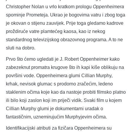
Christopher Nolan u vrlo kratkom prologu
Oppenheimera
spominje Prometeja. Ukrao je bogovima vatru i zbog toga
je okovan o stijenu zauvijek. Prije toga gledamo kadrove
proždiruće vatre plamtećeg kaosa, kao iz nekog
standardnog televizijskog obrazovnog programa. A to ne
sluti na dobro.
Prvo što ćemo ugledati je J. Robert Oppenheimer kako
zabezeknut promatra krugove što ih kapi kiše oblikuju na
površini vode. Oppenheimera glumi Cillian Murphy,
krhak, nevisok glumac s prodorno zračećim, ledeno
staklenim očima koje kao da nastoje probiti filmsko platno
ili bilo koji zaslon koji im priječi vidik. Svaki film u kojem
Cillian Murphy glumi je dokumentarni uradak o
fantastičnim, uznemirujućim Murphyjevim očima.
Identifikacijski atributi za fizičara Oppenheimera su