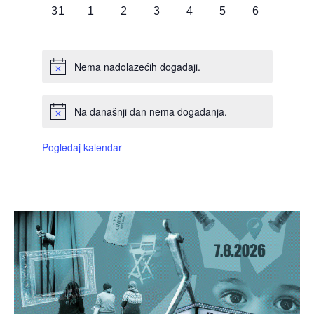
0
0
0
0
0
0
0
31
1
2
3
4
5
6
DOGAĐAJI,
DOGAĐAJI,
DOGAĐAJI,
DOGAĐAJI,
DOGAĐAJI,
DOGAĐAJI,
DOGAĐAJI
Nema nadolazećih događaji.
Na današnji dan nema događanja.
Pogledaj kalendar