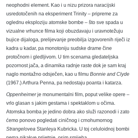
neophodni element. Kao i u nizu prizora naracijski
usredotočenih na eksperiment Trinity – pripreme za
oglednu eksploziju atomske bombe – što sve spada u
vizualne vrhunce filma koji obuzdavaju i uravnotežuju
bujice dijaloga, prelijevanje preobilja izgovorenih riječi iz
kadra u kadar, pa monotoniju sudske drame čine
protočnom i gledljivom. U tim scenama gledateljska
pozornost jača, a dinamika radnje raste dok je sam kraj
naglo montažno odsječen, kao u filmu
Bonnie and Clyde
(1967.) Arthura Penna, pa nedostaju poanta i katarza.
Oppenheimer
je monumentalni film, poput velike opere –
vrlo glasan s jakim gestama i spektaklom u očima.
Atomska bomba je jedino dobra ako služi razonodi i zato
ćemo ponovo pogledati ciničnog i crnohumornog
Strangelovea
Stanleya Kubricka. U toj celuloidnoj bombi
nema nikakve prijetnje, osim smijeha.