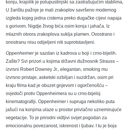
konju, krajolik je polupustinjski sa zastrašujućim stablima,
U žarištu pažnje je mali zrakoplov savršeno modernog
izgleda kojeg jedna cisterna preko dugačke cijevi napaja
s gorivom. Nigdje živog bića osim konja i jahača. Iz
mlaznih otvora zrakoplova suklja plamen. Ovostrano i
onostranu nisu odijeljeni niti suprotstavljeni.
Oppenheimer
je sazdan iz kadrova u boji i crno-bijelih.
Zašto? Svi prizori u kojima državni dužnosnik Strauss –
izvrsni Robert Downey Jr., elegantan, smoking mu
izvrsno pristaje, asketski ozbiljan i suzdržan, osim pri
kraju filma kad je obuzet gnjevom i ogorčenošću –
svjedoči protiv Oppenheimera su u crno-bijeloj
kinematografiji. Oppenheimer i supruga nekoliko puta
jašući na konjima ulaze u prostor privlačno uznemirujuće
vegetacije. To je prirodni vidljivi svijet pogodan za
emocionalnu povezanost, iskrenost i ljubav. I tu je boja