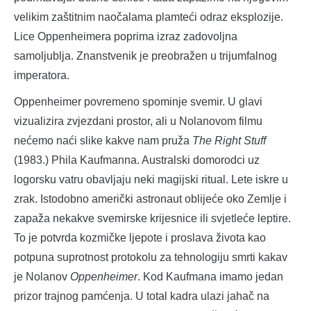
velikim zaštitnim naočalama plamteći odraz eksplozije.
Lice Oppenheimera poprima izraz zadovoljna
samoljublja. Znanstvenik je preobražen u trijumfalnog
imperatora.
Oppenheimer povremeno spominje svemir. U glavi
vizualizira zvjezdani prostor, ali u Nolanovom filmu
nećemo naći slike kakve nam pruža
The Right Stuff
(1983.) Phila Kaufmanna. Australski domorodci uz
logorsku vatru obavljaju neki magijski ritual. Lete iskre u
zrak. Istodobno američki astronaut oblijeće oko Zemlje i
zapaža nekakve svemirske krijesnice ili svjetleće leptire.
To je potvrda kozmičke ljepote i proslava života kao
potpuna suprotnost protokolu za tehnologiju smrti kakav
je Nolanov
Oppenheimer
. Kod Kaufmana imamo jedan
prizor trajnog pamćenja. U total kadra ulazi jahač na