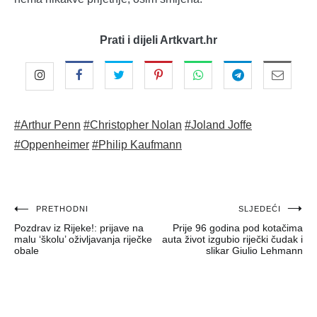
Prati i dijeli Artkvart.hr
#Arthur Penn
#Christopher Nolan
#Joland Joffe
#Oppenheimer
#Philip Kaufmann
Navigacija
PRETHODNI
SLJEDEĆI
Pozdrav iz Rijeke!: prijave na
Prije 96 godina pod kotačima
objava
malu ‘školu’ oživljavanja riječke
auta život izgubio riječki čudak i
obale
slikar Giulio Lehmann