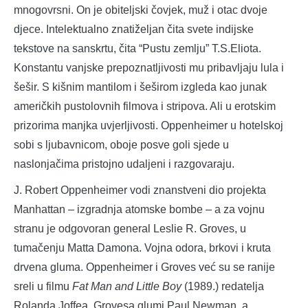
mnogovrsni. On je obiteljski čovjek, muž i otac dvoje
djece. Intelektualno znatiželjan čita svete indijske
tekstove na sanskrtu, čita “Pustu zemlju” T.S.Eliota.
Konstantu vanjske prepoznatljivosti mu pribavljaju lula i
šešir. S kišnim mantilom i šeširom izgleda kao junak
američkih pustolovnih filmova i stripova. Ali u erotskim
prizorima manjka uvjerljivosti. Oppenheimer u hotelskoj
sobi s ljubavnicom, oboje posve goli sjede u
naslonjačima pristojno udaljeni i razgovaraju.
J. Robert Oppenheimer vodi znanstveni dio projekta
Manhattan – izgradnja atomske bombe – a za vojnu
stranu je odgovoran general Leslie R. Groves, u
tumačenju Matta Damona. Vojna odora, brkovi i kruta
drvena gluma. Oppenheimer i Groves već su se ranije
sreli u filmu
Fat Man and Little Boy
(1989.) redatelja
Rolanda Joffea. Grovesa glumi Paul Newman, a