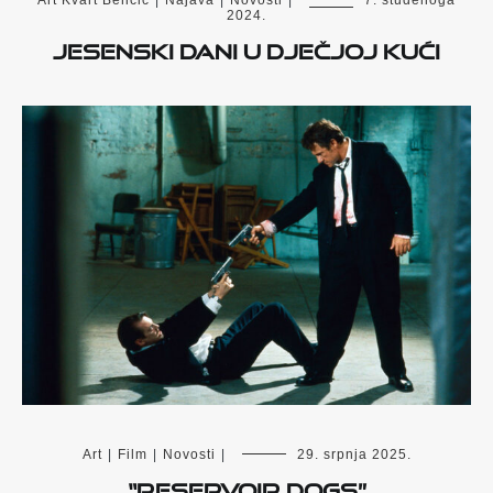
Art Kvart Benčić
|
Najava
|
Novosti
|
7. studenoga
2024.
JESENSKI DANI U DJEČJOJ KUĆI
Art
|
Film
|
Novosti
|
29. srpnja 2025.
“Reservoir Dogs”