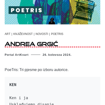
ART
|
KNJIŽEVNOST
|
NOVOSTI
|
POETRIS
Andrea Grgić
Portal ArtKvart
26. kolovoza 2024.
PoeTris: Tri pjesme po izboru autorice.
KEN
Ken i ja

Usklađujemo disanje
