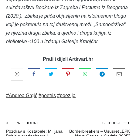
suizdavaštvu Bookare iz Zagreba i Factuma iz Beograda
(2020.), .zbirka je priča objavljenih na istoimenom blogu
koji je pokrenula na toj društvenoj mreži. „Samoodrživa“
je njezina druga zbirka, a ujedno i druga knjiga iz
biblioteke <100 u izdanju Galerije Kranjčar.
Prati i dijeli Artkvart.hr
#Andrea Grgić
#poetris
#poezija
Navigacija
PRETHODNI
SLJEDEĆI
Pozdrav s Kostabele: Milijana
Borderbreakers – Ususret „EPK
objava