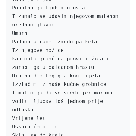
Pohotno ga ljubim u usta

I zamalo se udavim njegovom malenom 
urednom glavom

Umorni

Padamo u rupe između parketa

Iz njegove nožice

kao mala grančica proviri žica i 
zarobi ga u bajcanom hrastu

Dio po dio tog glatkog tijela 
izvlačim iz naše kućne grobnice

I molim ga da se sredi jer moramo 
voditi ljubav još jednom prije 
odlaska

Vrijeme leti

Uskoro ćemo i mi

Skini se do kraja
