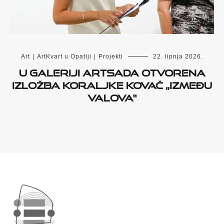
Art
|
ArtKvart u Opatiji
|
Projekti
22. lipnja 2026.
U Galeriji Artsada otvorena
izložba Koraljke Kovač „Između
valova“