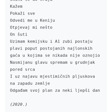
Kažem

Pokaži sve

Odvedi me u Keniju

Otpjevaj mi nešto

On šuti

Uzimam kemijsku i A1 zubi postaju 
plavi poput postojanih najlonskih 
gaća u kojima se nikada nije oznojio 

Nasmijanu glavu spremam u grudnjak 
pored srca

I uz najavu mjestimičnih pljuskova 
na zapadu zemlje

Odgađam svoj plan za neki ljepši dan

(2020.)