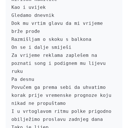
Kao i uvijek

Gledamo dnevnik

Dok mu vrtim glavu da mi vrijeme 
brže prođe

Razmišljam o skoku s balkona 

On se i dalje smiješi

Za vrijeme reklama zaplešem na 
poznati song i podignem mu lijevu 
ruku

Pa desnu

Povučem ga prema sebi da uhvatimo 
korak prije vremenske prognoze koju 
nikad ne propuštamo

I u vrtoglavom ritmu polke prigodno 
obilježimo proslavu zadnjeg dana

Tako je lijep
