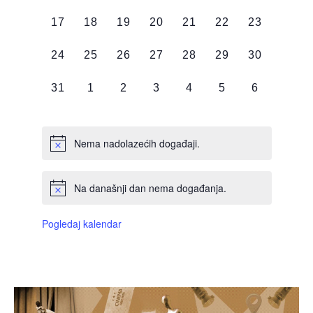
DOGAĐAJI,
DOGAĐAJI,
DOGAĐAJI,
DOGAĐAJI,
DOGAĐAJI,
DOGAĐAJI,
DOGAĐAJI
0
0
0
0
0
0
0
17
18
19
20
21
22
23
DOGAĐAJI,
DOGAĐAJI,
DOGAĐAJI,
DOGAĐAJI,
DOGAĐAJI,
DOGAĐAJI,
DOGAĐAJI
0
0
0
0
0
0
0
24
25
26
27
28
29
30
DOGAĐAJI,
DOGAĐAJI,
DOGAĐAJI,
DOGAĐAJI,
DOGAĐAJI,
DOGAĐAJI,
DOGAĐAJI
0
0
0
0
0
0
0
31
1
2
3
4
5
6
DOGAĐAJI,
DOGAĐAJI,
DOGAĐAJI,
DOGAĐAJI,
DOGAĐAJI,
DOGAĐAJI,
DOGAĐAJI
Nema nadolazećih događaji.
Na današnji dan nema događanja.
Pogledaj kalendar