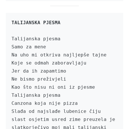
TALIJANSKA PJESMA
Talijanska pjesma

Samo za mene 

Na uho mi otkriva najljepše tajne

Koje se odmah zaboravljaju

Jer da ih zapamtimo

Ne bismo preživjeli

Kao što nisu ni oni iz pjesme

Talijanska pjesma

Canzona koja nije pizza

Slađa od najslađe lubenice čiju 
slast osjetim usred zime preuzela je 
slatkorječivo moj mali talijanski 