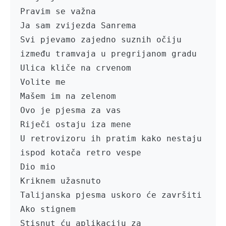
Pravim se važna

Ja sam zvijezda Sanrema

Svi pjevamo zajedno suznih očiju 
između tramvaja u pregrijanom gradu

Ulica kliče na crvenom

Volite me 

Mašem im na zelenom

Ovo je pjesma za vas

Riječi ostaju iza mene

U retrovizoru ih pratim kako nestaju 
ispod kotača retro vespe

Dio mio 

Kriknem užasnuto

Talijanska pjesma uskoro će završiti 

Ako stignem 

Stisnut ću aplikaciju za 