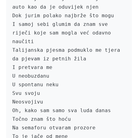
auto kao da je oduvijek njen

Dok jurim polako najbrže što mogu

I samoj sebi glumim da znam sve 
riječi koje sam mogla već odavno 
naučiti

Talijanska pjesma podmuklo me tjera 
da pjevam iz petnih žila 

I pretvara me 

U neobuzdanu 

U spontanu neku 

Svu svoju	

Neosvojivu

Oh, kako sam samo sva luda danas

Točno znam što hoću

Na semaforu otvaram prozore 

To je jače od mene 
