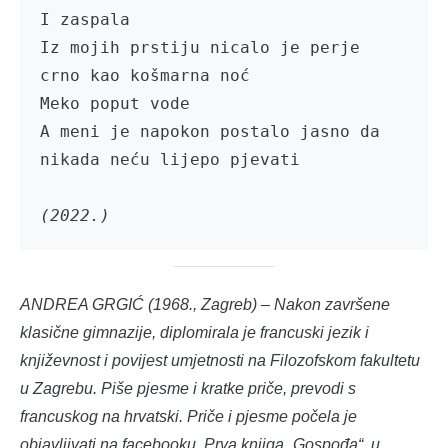
I zaspala

Iz mojih prstiju nicalo je perje 
crno kao košmarna noć

Meko poput vode

A meni je napokon postalo jasno da 
nikada neću lijepo pjevati

(2022.)
ANDREA GRGIĆ (1968., Zagreb) – Nakon završene
klasične gimnazije, diplomirala je francuski jezik i
književnost i povijest umjetnosti na Filozofskom fakultetu
u Zagrebu. Piše pjesme i kratke priče, prevodi s
francuskog na hrvatski. Priče i pjesme počela je
objavljivati na facebooku. Prva knjiga „Gospođa“, u