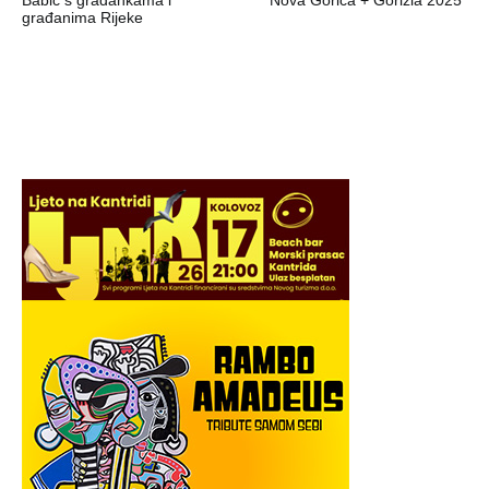
Babić s građankama i
Nova Gorica + Gorizia 2025”
građanima Rijeke