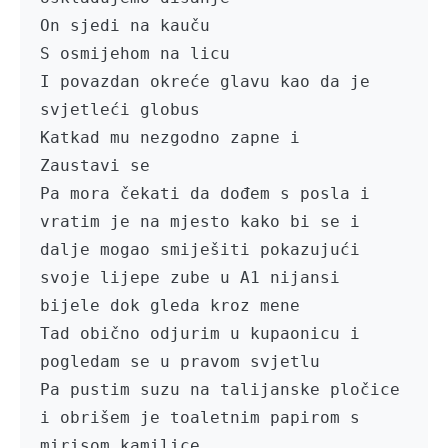
On sjedi na kauču 

S osmijehom na licu

I povazdan okreće glavu kao da je 
svjetleći globus

Katkad mu nezgodno zapne i

Zaustavi se

Pa mora čekati da dođem s posla i 
vratim je na mjesto kako bi se i 
dalje mogao smiješiti pokazujući 
svoje lijepe zube u A1 nijansi 
bijele dok gleda kroz mene

Tad obično odjurim u kupaonicu i 
pogledam se u pravom svjetlu

Pa pustim suzu na talijanske pločice 
i obrišem je toaletnim papirom s 
mirisom kamilice
