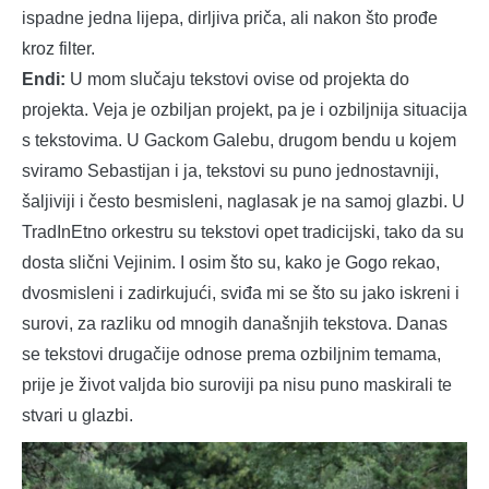
ispadne jedna lijepa, dirljiva priča, ali nakon što prođe
kroz filter.
Endi:
U mom slučaju tekstovi ovise od projekta do
projekta. Veja je ozbiljan projekt, pa je i ozbiljnija situacija
s tekstovima. U Gackom Galebu, drugom bendu u kojem
sviramo Sebastijan i ja, tekstovi su puno jednostavniji,
šaljiviji i često besmisleni, naglasak je na samoj glazbi. U
TradInEtno orkestru su tekstovi opet tradicijski, tako da su
dosta slični Vejinim. I osim što su, kako je Gogo rekao,
dvosmisleni i zadirkujući, sviđa mi se što su jako iskreni i
surovi, za razliku od mnogih današnjih tekstova. Danas
se tekstovi drugačije odnose prema ozbiljnim temama,
prije je život valjda bio suroviji pa nisu puno maskirali te
stvari u glazbi.