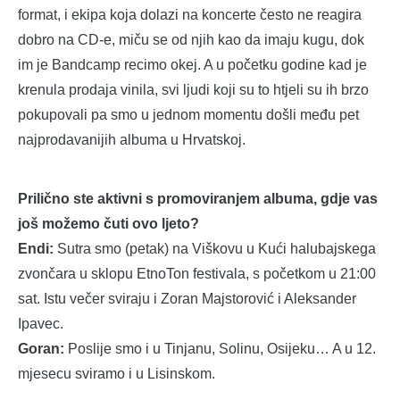
format, i ekipa koja dolazi na koncerte često ne reagira
dobro na CD-e, miču se od njih kao da imaju kugu, dok
im je Bandcamp recimo okej. A u početku godine kad je
krenula prodaja vinila, svi ljudi koji su to htjeli su ih brzo
pokupovali pa smo u jednom momentu došli među pet
najprodavanijih albuma u Hrvatskoj.
Prilično ste aktivni s promoviranjem albuma, gdje vas
još možemo čuti ovo ljeto?
Endi:
Sutra smo (petak) na Viškovu u Kući halubajskega
zvončara u sklopu EtnoTon festivala, s početkom u 21:00
sat. Istu večer sviraju i Zoran Majstorović i Aleksander
Ipavec.
Goran:
Poslije smo i u Tinjanu, Solinu, Osijeku… A u 12.
mjesecu sviramo i u Lisinskom.