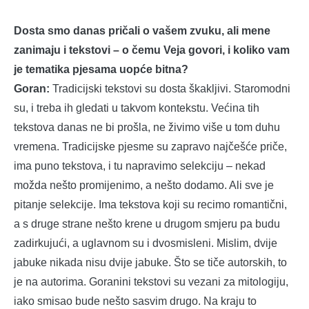
Dosta smo danas pričali o vašem zvuku, ali mene
zanimaju i tekstovi – o čemu Veja govori, i koliko vam
je tematika pjesama uopće bitna?
Goran:
Tradicijski tekstovi su dosta škakljivi. Staromodni
su, i treba ih gledati u takvom kontekstu. Većina tih
tekstova danas ne bi prošla, ne živimo više u tom duhu
vremena. Tradicijske pjesme su zapravo najčešće priče,
ima puno tekstova, i tu napravimo selekciju – nekad
možda nešto promijenimo, a nešto dodamo. Ali sve je
pitanje selekcije. Ima tekstova koji su recimo romantični,
a s druge strane nešto krene u drugom smjeru pa budu
zadirkujući, a uglavnom su i dvosmisleni. Mislim, dvije
jabuke nikada nisu dvije jabuke. Što se tiče autorskih, to
je na autorima. Goranini tekstovi su vezani za mitologiju,
iako smisao bude nešto sasvim drugo. Na kraju to