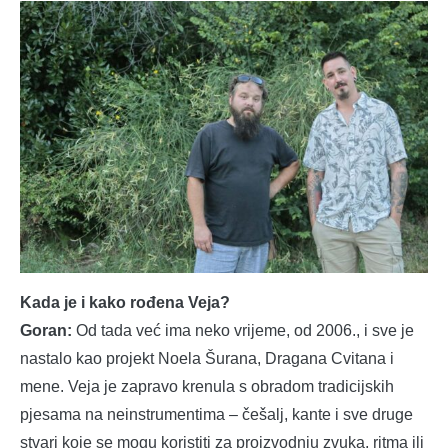
Kada je i kako rođena Veja?
Goran:
Od tada već ima neko vrijeme, od 2006., i sve je
nastalo kao projekt Noela Šurana, Dragana Cvitana i
mene. Veja je zapravo krenula s obradom tradicijskih
pjesama na neinstrumentima – češalj, kante i sve druge
stvari koje se mogu koristiti za proizvodnju zvuka, ritma ili