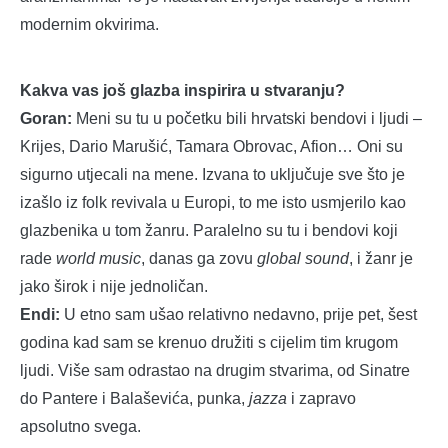
modernim okvirima.
Kakva vas još glazba inspirira u stvaranju?
Goran:
Meni su tu u početku bili hrvatski bendovi i ljudi –
Krijes, Dario Marušić, Tamara Obrovac, Afion… Oni su
sigurno utjecali na mene. Izvana to uključuje sve što je
izašlo iz folk revivala u Europi, to me isto usmjerilo kao
glazbenika u tom žanru. Paralelno su tu i bendovi koji
rade
world music
, danas ga zovu
global sound
, i žanr je
jako širok i nije jednoličan.
Endi:
U etno sam ušao relativno nedavno, prije pet, šest
godina kad sam se krenuo družiti s cijelim tim krugom
ljudi. Više sam odrastao na drugim stvarima, od Sinatre
do Pantere i Balaševića, punka,
jazza
i zapravo
apsolutno svega.