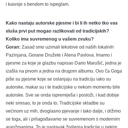
i kasnije s bendom to ispeglam.
Kako nastaju autorske pjesme i bi li ih netko tko vas
sluša prvi put mogao razlikovati od tradicijskih?
Koliko ima suvremenog u vašem zvuku?
Goran:
Zasad smo uzimali tekstove od naših lokalnih
Pazinjana, Gorane Družete i Alena Pavlova. Imamo i
pjesme za koje je glazbu napisao Dario Marušić, jedna je
izašla na prvom a jedna na drugom albumu. Ovo ča Goga
piše su pjesme koje se oslanjaju na tradiciju iako su
autorske, makar su i te tradicijske u nekom momentu bile
autorske. Sve se onda ispremiješa i posloži, i kad dobije
neki smisao, to je onda to. Tradicijske skladbe su
većinom uz mih, dvoglasno pjevanje i tako dalje, i držimo
se toga, ali i prilagođavamo se suvremenom s modernim
aranžmanima. To je nastavak življenja tradicije u nekim