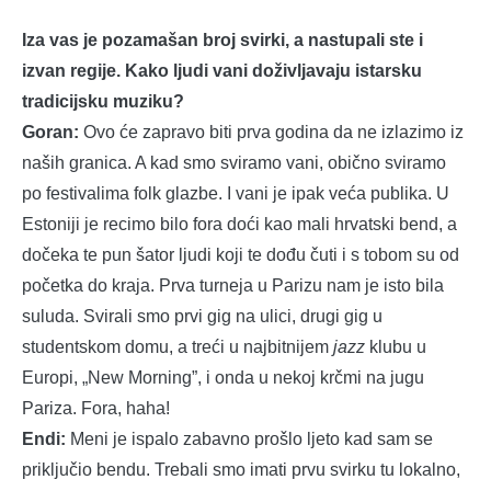
Iza vas je pozamašan broj svirki, a nastupali ste i
izvan regije. Kako ljudi vani doživljavaju istarsku
tradicijsku muziku?
Goran:
Ovo će zapravo biti prva godina da ne izlazimo iz
naših granica. A kad smo sviramo vani, obično sviramo
po festivalima folk glazbe. I vani je ipak veća publika. U
Estoniji je recimo bilo fora doći kao mali hrvatski bend, a
dočeka te pun šator ljudi koji te dođu čuti i s tobom su od
početka do kraja. Prva turneja u Parizu nam je isto bila
suluda. Svirali smo prvi gig na ulici, drugi gig u
studentskom domu, a treći u najbitnijem
jazz
klubu u
Europi, „New Morning”, i onda u nekoj krčmi na jugu
Pariza. Fora, haha!
Endi:
Meni je ispalo zabavno prošlo ljeto kad sam se
priključio bendu. Trebali smo imati prvu svirku tu lokalno,