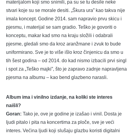
materijalom koji smo snimili, pa su se tu desile neke
stvari koje su se morale desiti. „Škura ura” kao takva nije
imala koncept. Godine 2014. sam napravio prvu skicu i
pjesmu, i materijal se sam gradio. Teško je govoriti o
konceptu, makar kad smo na kraju složili i odabrali
pjesme, gledali smo da kroz aranžmane i zvuk to bude
uniformirano. Sve je to više išlo kroz činjenicu da smo u
tih šest godina – od 2014. do kad nismo izbacili prvi singl
i spot za „Teško majki”, što je zapravo zadnje napravljena
pjesma na albumu – kao bend glazbeno narasli.
Album ima i vinilno izdanje, na koliki ste interes
naišli?
Goran:
Tako je, ove je godine je izašao i vinil. Dosta je
ljudi pitalo i pita na koncertima za ploče, sve je veći
interes. Većina ljudi koji slušaju glazbu koristi digitalni