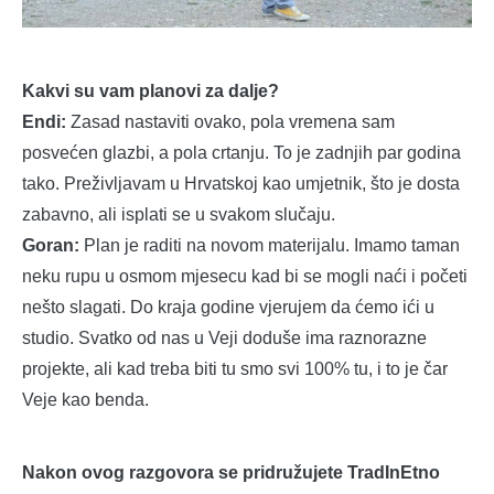
Kakvi su vam planovi za dalje?
Endi:
Zasad nastaviti ovako, pola vremena sam
posvećen glazbi, a pola crtanju. To je zadnjih par godina
tako. Preživljavam u Hrvatskoj kao umjetnik, što je dosta
zabavno, ali isplati se u svakom slučaju.
Goran:
Plan je raditi na novom materijalu. Imamo taman
neku rupu u osmom mjesecu kad bi se mogli naći i početi
nešto slagati. Do kraja godine vjerujem da ćemo ići u
studio. Svatko od nas u Veji doduše ima raznorazne
projekte, ali kad treba biti tu smo svi 100% tu, i to je čar
Veje kao benda.
Nakon ovog razgovora se pridružujete TradInEtno