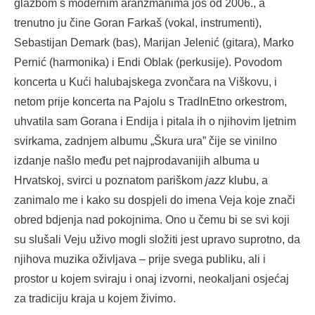
glazbom s modernim aranžmanima još od 2006., a
trenutno ju čine Goran Farkaš (vokal, instrumenti),
Sebastijan Demark (bas), Marijan Jelenić (gitara), Marko
Pernić (harmonika) i Endi Oblak (perkusije). Povodom
koncerta u Kući halubajskega zvončara na Viškovu, i
netom prije koncerta na Pajolu s TradInEtno orkestrom,
uhvatila sam Gorana i Endija i pitala ih o njihovim ljetnim
svirkama, zadnjem albumu „Škura ura” čije se vinilno
izdanje našlo među pet najprodavanijih albuma u
Hrvatskoj, svirci u poznatom pariškom
jazz
klubu, a
zanimalo me i kako su dospjeli do imena Veja koje znači
obred bdjenja nad pokojnima. Ono u čemu bi se svi koji
su slušali Veju uživo mogli složiti jest upravo suprotno, da
njihova muzika oživljava – prije svega publiku, ali i
prostor u kojem sviraju i onaj izvorni, neokaljani osjećaj
za tradiciju kraja u kojem živimo.