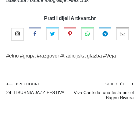
Istaknuta i ostale fotografije: Aleš Suk
Prati i dijeli Artkvart.hr
#etno
#grupa
#razgovor
#tradicijska glazba
#Veja
Navigacija
PRETHODNI
SLJEDEĆI
24. LIBURNIA JAZZ FESTIVAL
Viva Cantrida: una festa per el
objava
Bagno Riviera