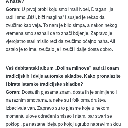
A naziv?
Goran:
U prvoj probi koju smo imali Noel, Dragan i ja,
radili smo „Biži, biži maglina” i susjed je rekao da
zvučimo kao veja. To nam je bilo simpa, a nakon nekog
vremena smo saznali da to znači bdjenje. Zapravo je
vjerojatno stari mislio reći da zvučimo očajno haha. Ali
ostalo je to ime, zvučalo je i zvuči i dalje dosta dobro.
Vaš debitantski album „Dolina mlinova” sadrži osam
tradicijskih i dvije autorske skladbe. Kako pronalazite
i birate istarske tradicijske skladbe?
Goran:
Dosta tih pjesama znam, dosta ih je snimljeno i
na raznim smotrama, a neke su i folklorna društva
izbacivala van. Zapravo su to pjesme koje u nekom
momentu ulove određeni smisao i ritam, par stvari se
poklopi, pa nastane ideja po kojoj ugrubo napravim skicu