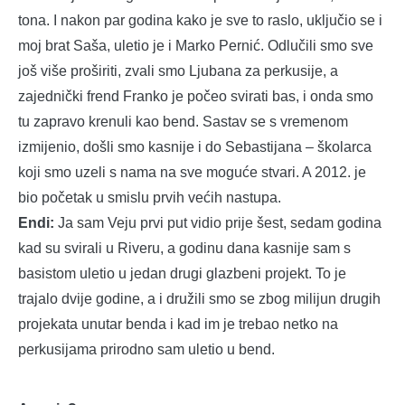
tona. I nakon par godina kako je sve to raslo, uključio se i
moj brat Saša, uletio je i Marko Pernić. Odlučili smo sve
još više proširiti, zvali smo Ljubana za perkusije, a
zajednički frend Franko je počeo svirati bas, i onda smo
tu zapravo krenuli kao bend. Sastav se s vremenom
izmijenio, došli smo kasnije i do Sebastijana – školarca
koji smo uzeli s nama na sve moguće stvari. A 2012. je
bio početak u smislu prvih većih nastupa.
Endi:
Ja sam Veju prvi put vidio prije šest, sedam godina
kad su svirali u Riveru, a godinu dana kasnije sam s
basistom uletio u jedan drugi glazbeni projekt. To je
trajalo dvije godine, a i družili smo se zbog milijun drugih
projekata unutar benda i kad im je trebao netko na
perkusijama prirodno sam uletio u bend.