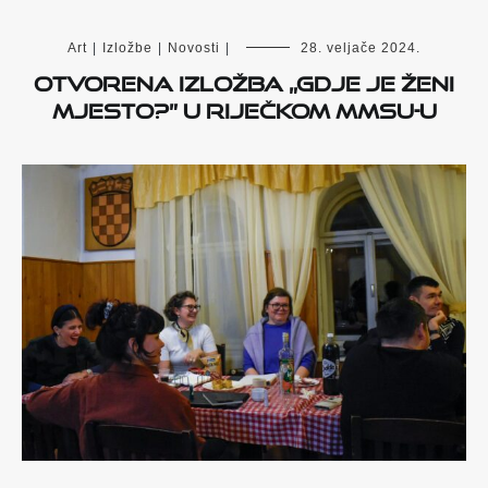
Art
|
Izložbe
|
Novosti
|
28. veljače 2024.
Otvorena izložba „Gdje je ženi
mjesto?” u riječkom MMSU-u