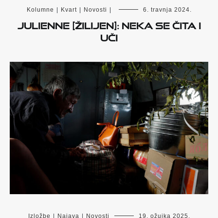
Kolumne
|
Kvart
|
Novosti
|
6. travnja 2024.
Julienne [Žilijen]: neka se čita i
uči
Izložbe
|
Najava
|
Novosti
19. ožujka 2025.