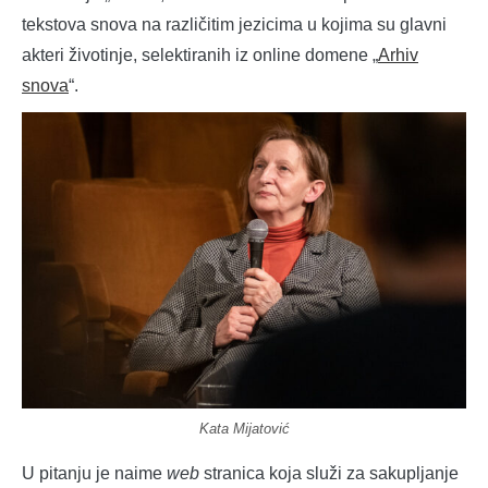
tekstova snova na različitim jezicima u kojima su glavni
akteri životinje, selektiranih iz online domene „
Arhiv
snova
“.
Kata Mijatović
U pitanju je naime
web
stranica koja služi za sakupljanje