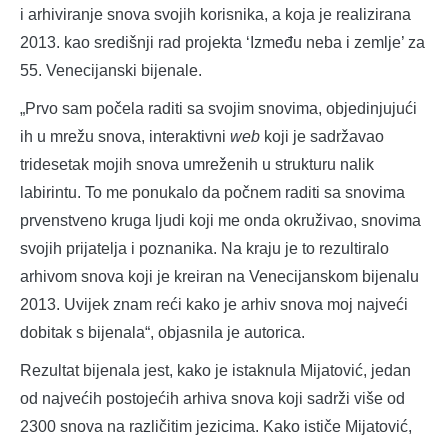
i arhiviranje snova svojih korisnika, a koja je realizirana
2013. kao središnji rad projekta ‘Između neba i zemlje’ za
55. Venecijanski bijenale.
„Prvo sam počela raditi sa svojim snovima, objedinjujući
ih u mrežu snova, interaktivni
web
koji je sadržavao
tridesetak mojih snova umreženih u strukturu nalik
labirintu. To me ponukalo da počnem raditi sa snovima
prvenstveno kruga ljudi koji me onda okruživao, snovima
svojih prijatelja i poznanika. Na kraju je to rezultiralo
arhivom snova koji je kreiran na Venecijanskom bijenalu
2013. Uvijek znam reći kako je arhiv snova moj najveći
dobitak s bijenala“, objasnila je autorica.
Rezultat bijenala jest, kako je istaknula Mijatović, jedan
od najvećih postojećih arhiva snova koji sadrži više od
2300 snova na različitim jezicima. Kako ističe Mijatović,