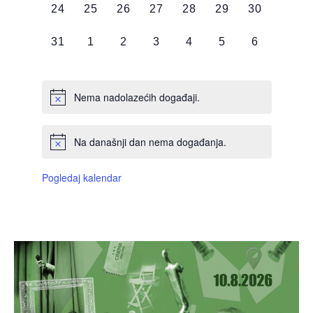
0
0
0
0
0
0
0
24
25
26
27
28
29
30
DOGAĐAJI,
DOGAĐAJI,
DOGAĐAJI,
DOGAĐAJI,
DOGAĐAJI,
DOGAĐAJI,
DOGAĐAJI
0
0
0
0
0
0
0
31
1
2
3
4
5
6
DOGAĐAJI,
DOGAĐAJI,
DOGAĐAJI,
DOGAĐAJI,
DOGAĐAJI,
DOGAĐAJI,
DOGAĐAJI
Nema nadolazećih događaji.
Na današnji dan nema događanja.
Pogledaj kalendar