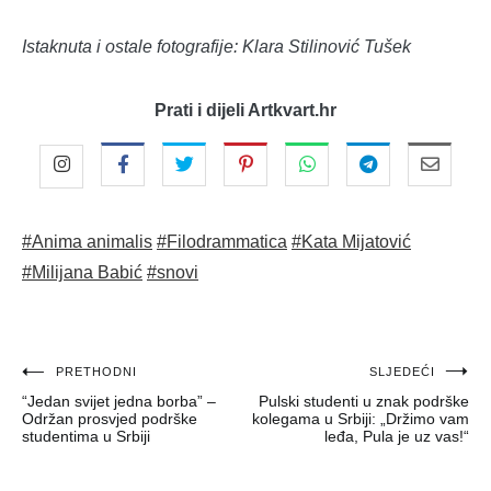
Istaknuta i ostale fotografije: Klara Stilinović Tušek
Prati i dijeli Artkvart.hr
#Anima animalis
#Filodrammatica
#Kata Mijatović
#Milijana Babić
#snovi
Navigacija
PRETHODNI
SLJEDEĆI
“Jedan svijet jedna borba” –
Pulski studenti u znak podrške
objava
Održan prosvjed podrške
kolegama u Srbiji: „Držimo vam
studentima u Srbiji
leđa, Pula je uz vas!“