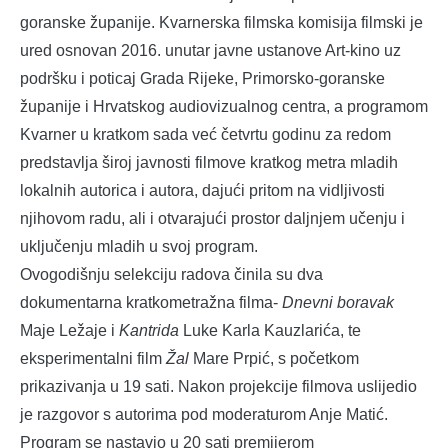
goranske županije. Kvarnerska filmska komisija filmski je
ured osnovan 2016. unutar javne ustanove Art-kino uz
podršku i poticaj Grada Rijeke, Primorsko-goranske
županije i Hrvatskog audiovizualnog centra, a programom
Kvarner u kratkom sada već četvrtu godinu za redom
predstavlja široj javnosti filmove kratkog metra mladih
lokalnih autorica i autora, dajući pritom na vidljivosti
njihovom radu, ali i otvarajući prostor daljnjem učenju i
uključenju mladih u svoj program.
Ovogodišnju selekciju radova činila su dva
dokumentarna kratkometražna filma-
Dnevni boravak
Maje Ležaje i
Kantrida
Luke Karla Kauzlarića, te
eksperimentalni film
Žal
Mare Prpić, s početkom
prikazivanja u 19 sati. Nakon projekcije filmova uslijedio
je razgovor s autorima pod moderaturom Anje Matić.
Program se nastavio u 20 sati premijerom