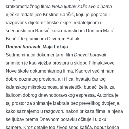
kratkometražnog filma
Neka ljubav kaže sve o nama
riječke redateljice Kristine Barišić, koju je popratio i
razgovor s dijelom filmske ekipe- redateljicom i
scenaristicom Barišić, koscenaristicom Dunjom Matić
Benčić te glumicom Oliverom Baljak.
Dnevni boravak
, Maja Ležaja
Sedmominutni dokumentarni film
Dnevni boravak
snimljen je kao vježba prostora u sklopu Filmaktivove
Nove škole dokumentarnog filma. Kadrovi većini nam
dobro poznatog prostora, ali i lica, hvataju čar tog
kafanskog mikrokozmosa, sinestetički budeći želju za
šalicom dobrog dnevnoboravskog espressa. Autorica je
taj prostor za snimanje izabrala bez prevelikog dvojenja,
kako saznajemo u razgovoru nakon prikaza filma, a njena
se ljubav prema Dnevnom boravku očituje i u oku
kamere. Kroz detalje tog živopisnog kafića, poput korica