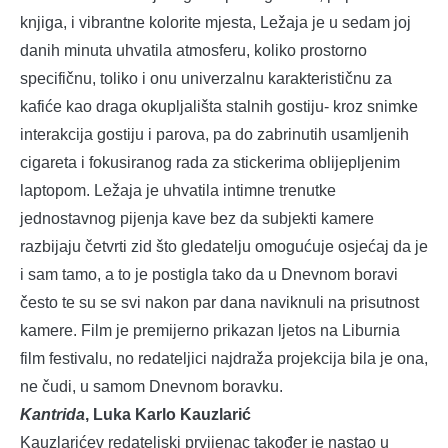
knjiga, i vibrantne kolorite mjesta, Ležaja je u sedam joj
danih minuta uhvatila atmosferu, koliko prostorno
specifičnu, toliko i onu univerzalnu karakterističnu za
kafiće kao draga okupljališta stalnih gostiju- kroz snimke
interakcija gostiju i parova, pa do zabrinutih usamljenih
cigareta i fokusiranog rada za stickerima oblijepljenim
laptopom. Ležaja je uhvatila intimne trenutke
jednostavnog pijenja kave bez da subjekti kamere
razbijaju četvrti zid što gledatelju omogućuje osjećaj da je
i sam tamo, a to je postigla tako da u Dnevnom boravi
često te su se svi nakon par dana naviknuli na prisutnost
kamere. Film je premijerno prikazan ljetos na Liburnia
film festivalu, no redateljici najdraža projekcija bila je ona,
ne čudi, u samom Dnevnom boravku.
Kantrida
, Luka Karlo Kauzlarić
Kauzlarićev redateljski prvijenac također je nastao u