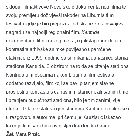
sklopu Filmaktivove Nove škole dokumentarnog filma te
svoju premijeru doživjevši također na Liburnia film
festivalu, gdje je bio prepoznat od strane žirija osvojivši
nagradu za najbolji regionalni film.
Kantrida,
dokumentarni film kratkog metra, u jukstaponom ključu
kontrastira arhivske snimke povijesno upamćene
utakmice iz 1999. godine sa snimkama današnjeg stanja
stadiona Kantrida. S obzirom na to da se pitanje stadiona
Kantrida u mjesecima nakon Liburnia film festivala
dodatno razvijalo, film koji se bavi pitanjem slavne
prošlosti u kontrastu s današnjim stanjem, ali samim time
i pitanjem budućnosti stadiona, bilo je tim zanimljivije
gledati. Pitanje statusa quo stadiona Kantride dotaklo se i
u razgovoru s autorima, pri čemu je Kauzlarić iskazao
kako je film sam bio i osmišljen kao kritika Gradu.
Žal
, Mara Prpić