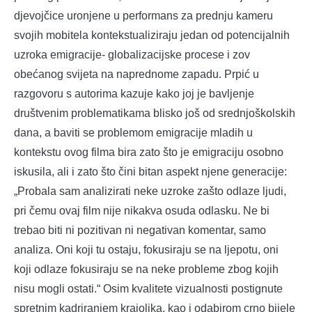
djevojčice uronjene u performans za prednju kameru
svojih mobitela kontekstualiziraju jedan od potencijalnih
uzroka emigracije- globalizacijske procese i zov
obećanog svijeta na naprednome zapadu. Prpić u
razgovoru s autorima kazuje kako joj je bavljenje
društvenim problematikama blisko još od srednjoškolskih
dana, a baviti se problemom emigracije mladih u
kontekstu ovog filma bira zato što je emigraciju osobno
iskusila, ali i zato što čini bitan aspekt njene generacije:
„Probala sam analizirati neke uzroke zašto odlaze ljudi,
pri čemu ovaj film nije nikakva osuda odlasku. Ne bi
trebao biti ni pozitivan ni negativan komentar, samo
analiza. Oni koji tu ostaju, fokusiraju se na ljepotu, oni
koji odlaze fokusiraju se na neke probleme zbog kojih
nisu mogli ostati.“ Osim kvalitete vizualnosti postignute
spretnim kadriranjem krajolika, kao i odabirom crno bijele