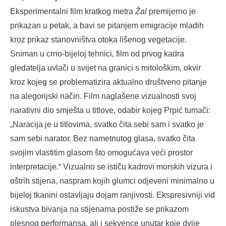
Eksperimentalni film kratkog metra
Žal
premijerno je
prikazan u petak, a bavi se pitanjem emigracije mladih
kroz prikaz stanovništva otoka lišenog vegetacije.
Sniman u crno-bijeloj tehnici, film od prvog kadra
gledatelja uvlači u svijet na granici s mitološkim, okvir
kroz kojeg se problematizira aktualno društveno pitanje
na alegorijski način. Film naglašene vizualnosti svoj
narativni dio smješta u titlove, odabir kojeg Prpić tumači:
„Naracija je u titlovima, svatko čita sebi sam i svatko je
sam sebi narator. Bez nametnutog glasa, svatko čita
svojim vlastitim glasom što omogućava veći prostor
interpretacije.“ Vizualno se ističu kadrovi morskih vizura i
oštrih stijena, naspram kojih glumci odjeveni minimalno u
bijeloj tkanini ostavljaju dojam ranjivosti. Ekspresivniji vid
iskustva bivanja na stijenama postiže se prikazom
plesnog performansa, ali i sekvence unutar koje dvije