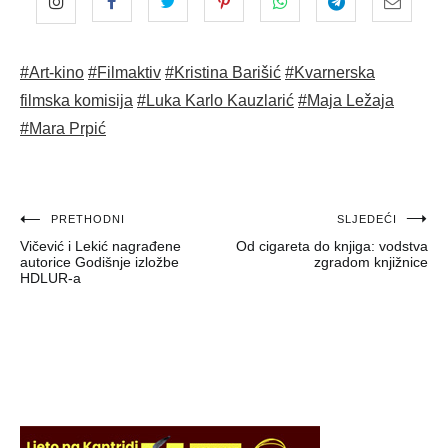
#Art-kino
#Filmaktiv
#Kristina Barišić
#Kvarnerska
filmska komisija
#Luka Karlo Kauzlarić
#Maja Ležaja
#Mara Prpić
Navigacija
PRETHODNI
SLJEDEĆI
Vičević i Lekić nagrađene
Od cigareta do knjiga: vodstva
objava
autorice Godišnje izložbe
zgradom knjižnice
HDLUR-a