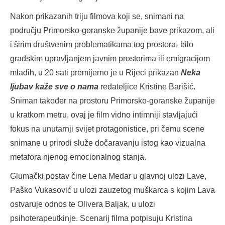
Nakon prikazanih triju filmova koji se, snimani na
području Primorsko-goranske županije bave prikazom, ali
i širim društvenim problematikama tog prostora- bilo
gradskim upravljanjem javnim prostorima ili emigracijom
mladih, u 20 sati premijerno je u Rijeci prikazan
Neka
ljubav kaže sve o nama
redateljice Kristine Barišić.
Sniman također na prostoru Primorsko-goranske županije
u kratkom metru, ovaj je film vidno intimniji stavljajući
fokus na unutarnji svijet protagonistice, pri čemu scene
snimane u prirodi služe dočaravanju istog kao vizualna
metafora njenog emocionalnog stanja.
Glumački postav čine Lena Medar u glavnoj ulozi Lave,
Paško Vukasović u ulozi zauzetog muškarca s kojim Lava
ostvaruje odnos te Olivera Baljak, u ulozi
psihoterapeutkinje. Scenarij filma potpisuju Kristina