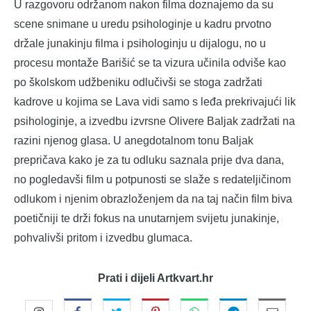
U razgovoru održanom nakon filma doznajemo da su
scene snimane u uredu psihologinje u kadru prvotno
držale junakinju filma i psihologinju u dijalogu, no u
procesu montaže Barišić se ta vizura učinila odviše kao
po školskom udžbeniku odlučivši se stoga zadržati
kadrove u kojima se Lava vidi samo s leđa prekrivajući lik
psihologinje, a izvedbu izvrsne Olivere Baljak zadržati na
razini njenog glasa. U anegdotalnom tonu Baljak
prepričava kako je za tu odluku saznala prije dva dana,
no pogledavši film u potpunosti se slaže s redateljičinom
odlukom i njenim obrazloženjem da na taj način film biva
poetičniji te drži fokus na unutarnjem svijetu junakinje,
pohvalivši pritom i izvedbu glumaca.
Prati i dijeli Artkvart.hr