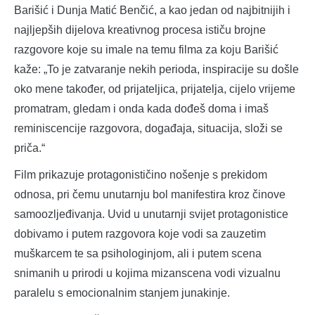
Barišić i Dunja Matić Benčić, a kao jedan od najbitnijih i
najljepših dijelova kreativnog procesa ističu brojne
razgovore koje su imale na temu filma za koju Barišić
kaže: „To je zatvaranje nekih perioda, inspiracije su došle
oko mene također, od prijateljica, prijatelja, cijelo vrijeme
promatram, gledam i onda kada dođeš doma i imaš
reminiscencije razgovora, događaja, situacija, složi se
priča.“
Film prikazuje protagonističino nošenje s prekidom
odnosa, pri čemu unutarnju bol manifestira kroz činove
samoozljeđivanja. Uvid u unutarnji svijet protagonistice
dobivamo i putem razgovora koje vodi sa zauzetim
muškarcem te sa psihologinjom, ali i putem scena
snimanih u prirodi u kojima mizanscena vodi vizualnu
paralelu s emocionalnim stanjem junakinje.