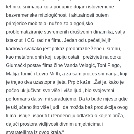
tehnike snimanja koja podupire dojam istovremene
bezvremenske mitologičnosti i aktualnosti putem
primjerice mobitela- nužne za alegorijsko
problematiziranje suvremenih društvenih dinamika, valja
istaknuti i CGI rad na filmu. Jedan od upečatljivijih
kadrova svakako jest prikaz preobrazbe žene u sirenu,
kao metafora onih koji uspiju ostati i preživjeti na otoku.
Glumački postav filma čine Vanda Velagić, Toni Flego,
Matija Tomić i Lovro Mirth, a za sam proces snimanja, koji
je trajao dva uzastopna ljeta, Prpić kaže: „
Žal
je, kako je
počeo uključivati sve više i više ljudi, bio svojevrsni
performans da svi mi surađujemo. Da to bude mjesto gdje
je uključeno što više ljudi i da možda baš produkcija ovog
filma uspije usporiti tu tendenciju odlaska o kojem priča,
dajući prostora vidljivosti divnim umjetnicima i
stvarateljima iz ovog kraja.“