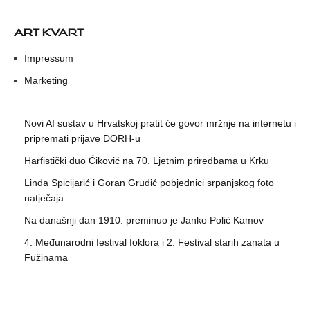
ART KVART
Impressum
Marketing
Novi AI sustav u Hrvatskoj pratit će govor mržnje na internetu i
pripremati prijave DORH-u
Harfistički duo Ćiković na 70. Ljetnim priredbama u Krku
Linda Spicijarić i Goran Grudić pobjednici srpanjskog foto
natječaja
Na današnji dan 1910. preminuo je Janko Polić Kamov
4. Međunarodni festival foklora i 2. Festival starih zanata u
Fužinama