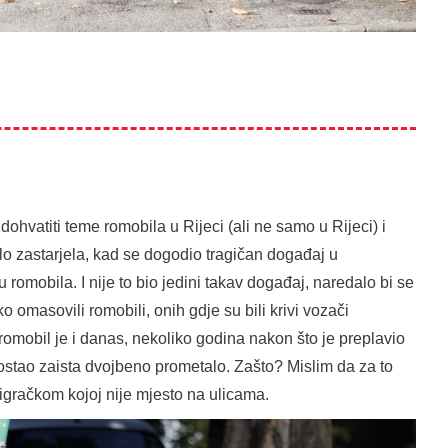
ohvatiti teme romobila u Rijeci (ali ne samo u Rijeci) i
 zastarjela, kad se dogodio tragičan događaj u
 romobila. I nije to bio jedini takav događaj, naredalo bi se
o omasovili romobili, onih gdje su bili krivi vozači
 romobil je i danas, nekoliko godina nakon što je preplavio
, ostao zaista dvojbeno prometalo. Zašto? Mislim da za to
igračkom kojoj nije mjesto na ulicama.