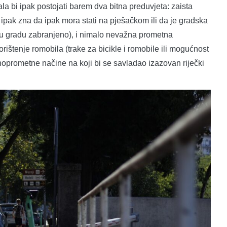
la bi ipak postojati barem dva bitna preduvjeta: zaista
ipak zna da ipak mora stati na pješačkom ili da je gradska
e u gradu zabranjeno), i nimalo nevažna prometna
orištenje romobila (trake za bicikle i romobile ili mogućnost
oprometne načine na koji bi se savladao izazovan riječki