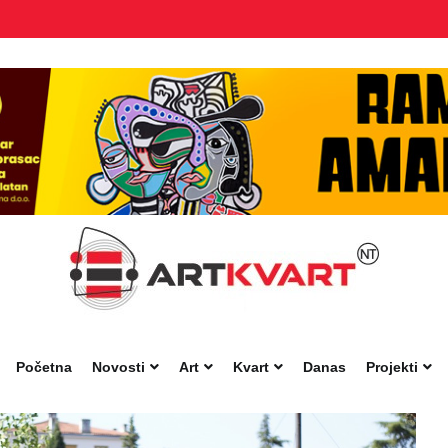
Početna
Novosti
Art
Kvart
Danas
Projekti