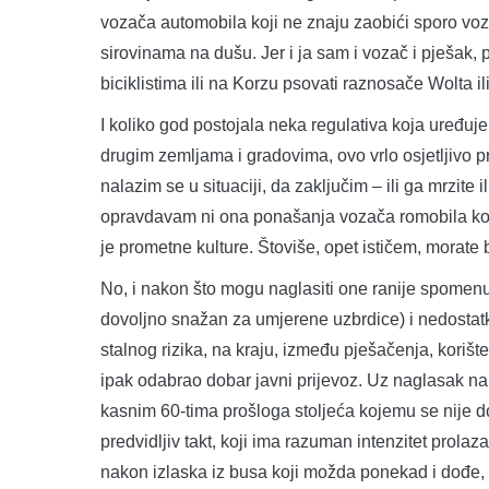
vozača automobila koji ne znaju zaobići sporo vozi
sirovinama na dušu. Jer i ja sam i vozač i pješak, p
biciklistima ili na Korzu psovati raznosače Wolta il
I koliko god postojala neka regulativa koja uređuj
drugim zemljama i gradovima, ovo vrlo osjetljivo p
nalazim se u situaciji, da zaključim – ili ga mrzite 
opravdavam ni ona ponašanja vozača romobila koja 
je prometne kulture. Štoviše, opet ističem, morate b
No, i nakon što mogu naglasiti one ranije spomenut
dovoljno snažan za umjerene uzbrdice) i nedostatke
stalnog rizika, na kraju, između pješačenja, korišt
ipak odabrao dobar javni prijevoz. Uz naglasak na 
kasnim 60-tima prošloga stoljeća kojemu se nije d
predvidljiv takt, koji ima razuman intenzitet prola
nakon izlaska iz busa koji možda ponekad i dođe, 