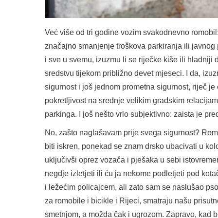
Već više od tri godine vozim svakodnevno romobil
značajno smanjenje troškova parkiranja ili javnog 
i sve u svemu, izuzmu li se riječke kiše ili hladnij
sredstvu tijekom približno devet mjeseci. I da, iz
sigurnost i još jednom prometna sigurnost, riječ 
pokretljivost na srednje velikim gradskim relacija
parkinga. I još nešto vrlo subjektivno: zaista je pre
No, zašto naglašavam prije svega sigurnost? Romob
biti iskren, ponekad se znam drsko ubacivati u kol
uključivši oprez vozača i pješaka u sebi istovreme
negdje izletjeti ili ću ja nekome podletjeti pod k
i ležećim policajcem, ali zato sam se naslušao ps
za romobile i bicikle i Rijeci, smatraju našu prisu
smetnjom, a možda čak i ugrozom. Zapravo, kad b