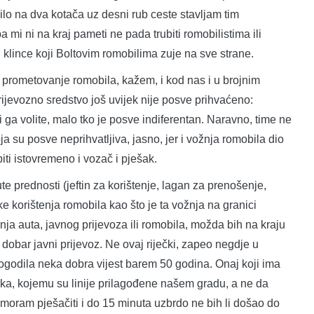
lo na dva kotača uz desni rub ceste stavljam tim
a mi ni na kraj pameti ne pada trubiti romobilistima ili
i klince koji Boltovim romobilima zuje na sve strane.
e prometovanje romobila, kažem, i kod nas i u brojnim
rijevozno sredstvo još uvijek nije posve prihvaćeno:
ili ga volite, malo tko je posve indiferentan. Naravno, time ne
su posve neprihvatljiva, jasno, jer i vožnja romobila dio
iti istovremeno i vozač i pješak.
e prednosti (jeftin za korištenje, lagan za prenošenje,
 korištenja romobila kao što je ta vožnja na granici
enja auta, javnog prijevoza ili romobila, možda bih na kraju
dobar javni prijevoz. Ne ovaj riječki, zapeo negdje u
ogodila neka dobra vijest barem 50 godina. Onaj koji ima
zaka, kojemu su linije prilagođene našem gradu, a ne da
moram pješačiti i do 15 minuta uzbrdo ne bih li došao do