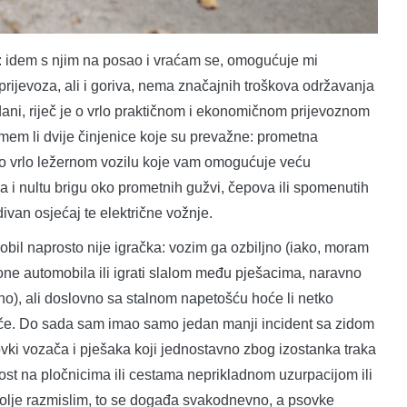
: idem s njim na posao i vraćam se, omogućuje mi
prijevoza, ali i goriva, nema značajnih troškova održavanja
i dani, riječ je o vrlo praktičnom i ekonomičnom prijevoznom
uzmem li dvije činjenice koje su prevažne: prometna
je o vrlo ležernom vozilu koje vam omogućuje veću
ma i nultu brigu oko prometnih gužvi, čepova ili spomenutih
divan osjećaj te električne vožnje.
il naprosto nije igračka: vozim ga ozbiljno (iako, moram
one automobila ili igrati slalom među pješacima, naravno
no), ali doslovno sa stalnom napetošću hoće li netko
otače. Do sada sam imao samo jedan manji incident sa zidom
ovki vozača i pješaka koji jednostavno zbog izostanka traka
tnost na pločnicima ili cestama neprikladnom uzurpacijom ili
olje razmislim, to se događa svakodnevno, a psovke