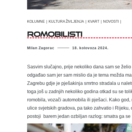
KOLUMNE
|
KULTURA ŽIVLJENJA
|
KVART
|
NOVOSTI
|
Romobilisti
Milan Zagorac
18. kolovoza 2024.
Sasvim slučajno, prije nekoliko dana sam se želio d
odgađao sam jer sam mislio da je tema možda malo
Zagrebu gdje je pješakinja smrtno stradala u naletu
toga još u zadnjih nekoliko godina otkad su se tolik
romobila, vozači automobila ili pješaci. Kako god,
ulice svjetskih gradova, pa tako zahvatio i Rijeku
postoji barem jedan ozbiljan razlog: smatra ga se 