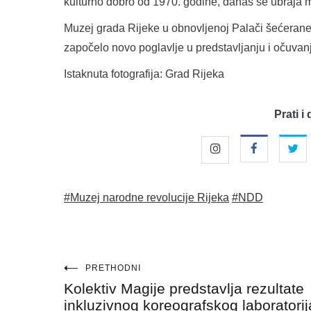
kulturno dobro od 1970. godine, danas se ubraja m
Muzej grada Rijeke u obnovljenoj Palači šećerane
započelo novo poglavlje u predstavljanju i očuvanju
Istaknuta fotografija: Grad Rijeka
Prati i 
#Muzej narodne revolucije Rijeka
#NDD
Navigacija
PRETHODNI
Kolektiv Magije predstavlja rezultate
objava
inkluzivnog koreografskog laboratorij