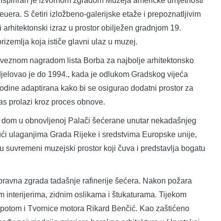
 inspiriran je izvornom zgradom Muzeja američke umjetnosti
era. S četiri izložbeno-galerijske etaže i prepoznatljivim
arhitektonski izraz u prostor obilježen gradnjom 19.
izemlja koja ističe glavni ulaz u muzej.
aveznom nagradom lista Borba za najbolje arhitektonsko
djelovao je do 1994., kada je odlukom Gradskog vijeća
odine adaptirana kako bi se osigurao dodatni prostor za
as prolazi kroz proces obnove.
 dom u obnovljenoj Palači šećerane unutar nekadašnjeg
ći ulaganjima Grada Rijeke i sredstvima Europske unije,
u suvremeni muzejski prostor koji čuva i predstavlja bogatu
ravna zgrada tadašnje rafinerije šećera. Nakon požara
 interijerima, zidnim oslikama i štukaturama. Tijekom
a potom i Tvornice motora Rikard Benčić. Kao zaštićeno