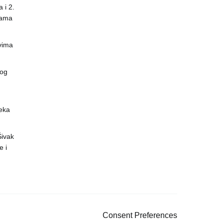
 i 2.
nama
vima
vog
eka
 Šivak
 i
Consent Preferences