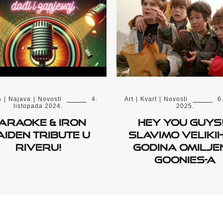
a
|
Najava
|
Novosti
4.
Art
|
Kvart
|
Novosti
6
listopada 2024.
2025.
araoke & Iron
Hey you guys!
iden Tribute u
Slavimo velikih
Riveru!
godina omilje
Goonies-a