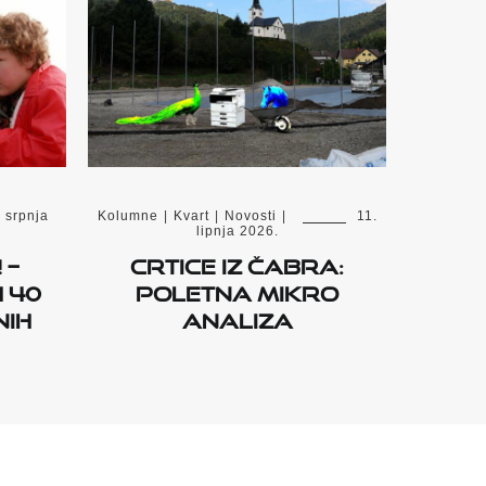
. srpnja
Kolumne
|
Kvart
|
Novosti
|
11.
lipnja 2026.
 –
Crtice iz Čabra:
 40
Poletna mikro
nih
analiza