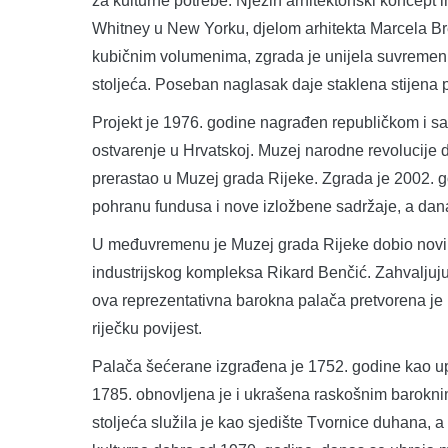
za kulturne potrebe. Njezin arhitektonski koncept
Whitney u New Yorku, djelom arhitekta Marcela Breu
kubičnim volumenima, zgrada je unijela suvremeni 
stoljeća. Poseban naglasak daje staklena stijena pr
Projekt je 1976. godine nagrađen republičkom i s
ostvarenje u Hrvatskoj. Muzej narodne revolucije 
prerastao u Muzej grada Rijeke. Zgrada je 2002. g
pohranu fundusa i nove izložbene sadržaje, a dan
U međuvremenu je Muzej grada Rijeke dobio novi
industrijskog kompleksa Rikard Benčić. Zahvaljuju
ova reprezentativna barokna palača pretvorena je 
riječku povijest.
Palača šećerane izgrađena je 1752. godine kao up
1785. obnovljena je i ukrašena raskošnim baroknim
stoljeća služila je kao sjedište Tvornice duhana, 