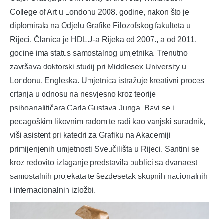
College of Art u Londonu 2008. godine, nakon što je
diplomirala na Odjelu Grafike Filozofskog fakulteta u
Rijeci. Članica je HDLU-a Rijeka od 2007., a od 2011.
godine ima status samostalnog umjetnika. Trenutno
završava doktorski studij pri Middlesex University u
Londonu, Engleska. Umjetnica istražuje kreativni proces
crtanja u odnosu na nesvjesno kroz teorije
psihoanalitičara Carla Gustava Junga. Bavi se i
pedagoškim likovnim radom te radi kao vanjski suradnik,
viši asistent pri katedri za Grafiku na Akademiji
primijenjenih umjetnosti Sveučilišta u Rijeci. Santini se
kroz redovito izlaganje predstavila publici sa dvanaest
samostalnih projekata te šezdesetak skupnih nacionalnih
i internacionalnih izložbi.