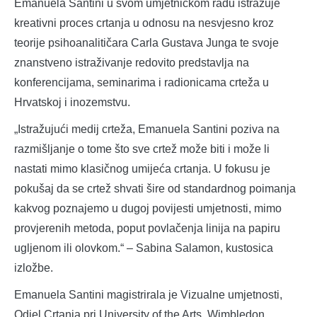
Emanuela Santini u svom umjetničkom radu istražuje
kreativni proces crtanja u odnosu na nesvjesno kroz
teorije psihoanalitičara Carla Gustava Junga te svoje
znanstveno istraživanje redovito predstavlja na
konferencijama, seminarima i radionicama crteža u
Hrvatskoj i inozemstvu.
„Istražujući medij crteža, Emanuela Santini poziva na
razmišljanje o tome što sve crtež može biti i može li
nastati mimo klasičnog umijeća crtanja. U fokusu je
pokušaj da se crtež shvati šire od standardnog poimanja
kakvog poznajemo u dugoj povijesti umjetnosti, mimo
provjerenih metoda, poput povlačenja linija na papiru
ugljenom ili olovkom.“ – Sabina Salamon, kustosica
izložbe.
Emanuela Santini magistrirala je Vizualne umjetnosti,
Odjel Crtanja pri University of the Arts, Wimbledon