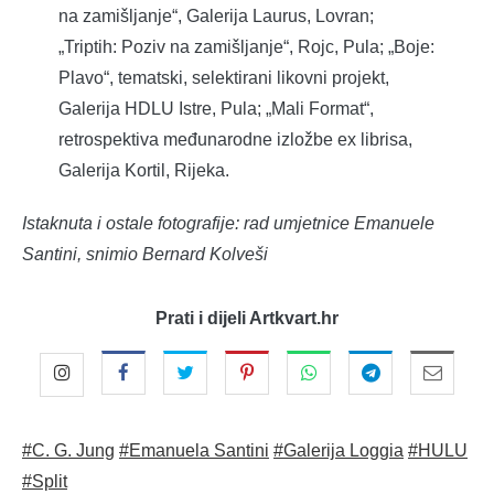
na zamišljanje“, Galerija Laurus, Lovran;
„Triptih: Poziv na zamišljanje“, Rojc, Pula; „Boje:
Plavo“, tematski, selektirani likovni projekt,
Galerija HDLU Istre, Pula; „Mali Format“,
retrospektiva međunarodne izložbe ex librisa,
Galerija Kortil, Rijeka.
Istaknuta i ostale fotografije: rad umjetnice Emanuele
Santini, snimio Bernard Kolveši
Prati i dijeli Artkvart.hr
#C. G. Jung
#Emanuela Santini
#Galerija Loggia
#HULU
#Split