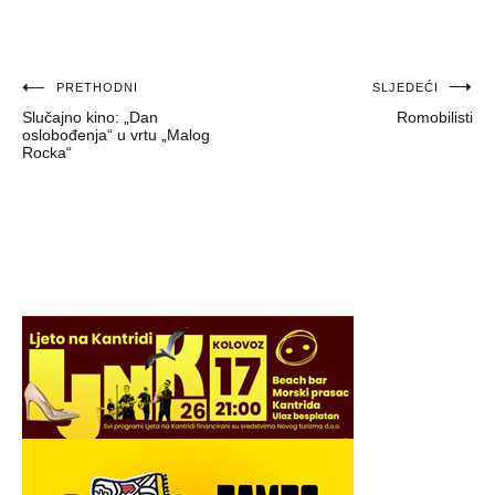
Navigacija
PRETHODNI
SLJEDEĆI
Slučajno kino: „Dan
Romobilisti
objava
oslobođenja“ u vrtu „Malog
Rocka“