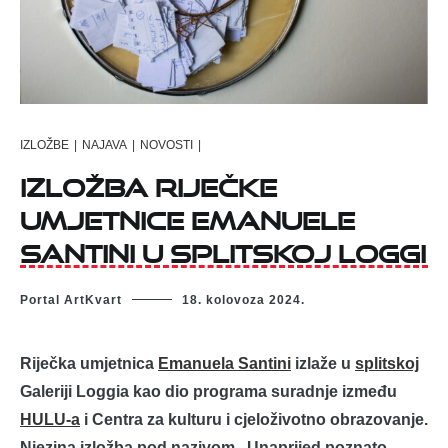
IZLOŽBE
|
NAJAVA
|
NOVOSTI
|
Izložba riječke
umjetnice Emanuele
Santini u splitskoj Loggi
Portal ArtKvart
18. kolovoza 2024.
Riječka umjetnica
Emanuela Santini
izlaže u
splitskoj
Galeriji Loggia kao dio programa suradnje između
HULU-a
i Centra za kulturu i cjeloživotno obrazovanje.
Njezina izložba pod nazivom „Unaprijed poznato-