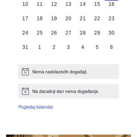
0
0
0
0
0
0
0
10
11
12
13
14
15
16
DOGAĐAJI,
DOGAĐAJI,
DOGAĐAJI,
DOGAĐAJI,
DOGAĐAJI,
DOGAĐAJI,
DOGAĐAJI
0
0
0
0
0
0
0
17
18
19
20
21
22
23
DOGAĐAJI,
DOGAĐAJI,
DOGAĐAJI,
DOGAĐAJI,
DOGAĐAJI,
DOGAĐAJI,
DOGAĐAJI
0
0
0
0
0
0
0
24
25
26
27
28
29
30
DOGAĐAJI,
DOGAĐAJI,
DOGAĐAJI,
DOGAĐAJI,
DOGAĐAJI,
DOGAĐAJI,
DOGAĐAJI
0
0
0
0
0
0
0
31
1
2
3
4
5
6
DOGAĐAJI,
DOGAĐAJI,
DOGAĐAJI,
DOGAĐAJI,
DOGAĐAJI,
DOGAĐAJI,
DOGAĐAJI
Nema nadolazećih događaji.
Na današnji dan nema događanja.
Pogledaj kalendar