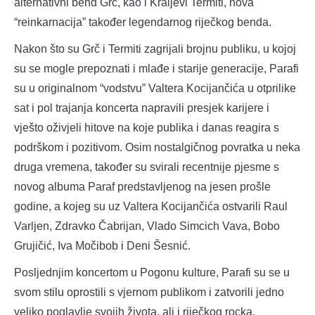
alternativni bend Grč, kao i Kraljevi Termiti, nova
“reinkarnacija” također legendarnog riječkog benda.
Nakon što su Grč i Termiti zagrijali brojnu publiku, u kojoj
su se mogle prepoznati i mlađe i starije generacije, Parafi
su u originalnom “vodstvu” Valtera Kocijančića u otprilike
sat i pol trajanja koncerta napravili presjek karijere i
vješto oživjeli hitove na koje publika i danas reagira s
podrškom i pozitivom. Osim nostalgičnog povratka u neka
druga vremena, također su svirali recentnije pjesme s
novog albuma Paraf predstavljenog na jesen prošle
godine, a kojeg su uz Valtera Kocijančića ostvarili Raul
Varljen, Zdravko Čabrijan, Vlado Simcich Vava, Bobo
Grujičić, Iva Močibob i Deni Šesnić.
Posljednjim koncertom u Pogonu kulture, Parafi su se u
svom stilu oprostili s vjernom publikom i zatvorili jedno
veliko poglavlje svojih života, ali i riječkog rocka.