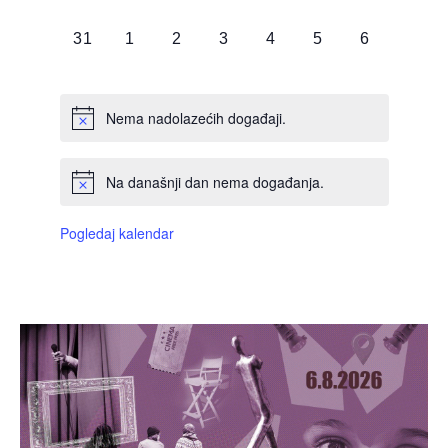
DOGAĐAJI,
DOGAĐAJI,
DOGAĐAJI,
DOGAĐAJI,
DOGAĐAJI,
DOGAĐAJI,
DOGAĐAJI
0
0
0
0
0
0
0
31
1
2
3
4
5
6
DOGAĐAJI,
DOGAĐAJI,
DOGAĐAJI,
DOGAĐAJI,
DOGAĐAJI,
DOGAĐAJI,
DOGAĐAJI
Nema nadolazećih događaji.
Na današnji dan nema događanja.
Pogledaj kalendar