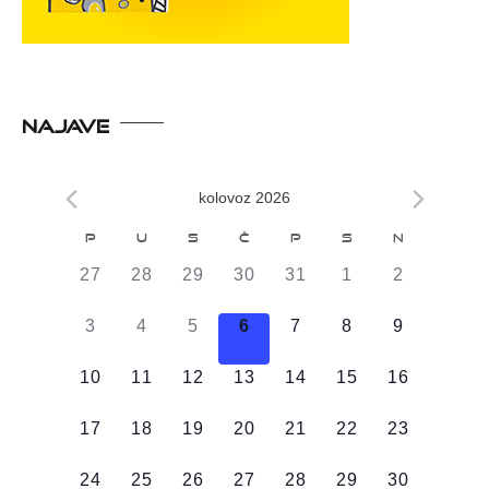
NAJAVE
kolovoz 2026
Kalendar
P
U
S
Č
P
S
N
od
0
0
0
0
0
0
0
27
28
29
30
31
1
2
Događaji
DOGAĐAJI,
DOGAĐAJI,
DOGAĐAJI,
DOGAĐAJI,
DOGAĐAJI,
DOGAĐAJI,
DOGAĐAJI
0
0
0
0
0
0
0
3
4
5
6
7
8
9
DOGAĐAJI,
DOGAĐAJI,
DOGAĐAJI,
DOGAĐAJI,
DOGAĐAJI,
DOGAĐAJI,
DOGAĐAJI
0
0
0
0
0
0
0
10
11
12
13
14
15
16
DOGAĐAJI,
DOGAĐAJI,
DOGAĐAJI,
DOGAĐAJI,
DOGAĐAJI,
DOGAĐAJI,
DOGAĐAJI
0
0
0
0
0
0
0
17
18
19
20
21
22
23
DOGAĐAJI,
DOGAĐAJI,
DOGAĐAJI,
DOGAĐAJI,
DOGAĐAJI,
DOGAĐAJI,
DOGAĐAJI
0
0
0
0
0
0
0
24
25
26
27
28
29
30