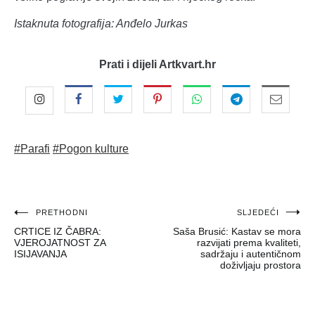
Istaknuta fotografija: Anđelo Jurkas
Prati i dijeli Artkvart.hr
#Parafi
#Pogon kulture
Navigacija
PRETHODNI
SLJEDEĆI
CRTICE IZ ČABRA:
Saša Brusić: Kastav se mora
objava
VJEROJATNOST ZA
razvijati prema kvaliteti,
ISIJAVANJA
sadržaju i autentičnom
doživljaju prostora