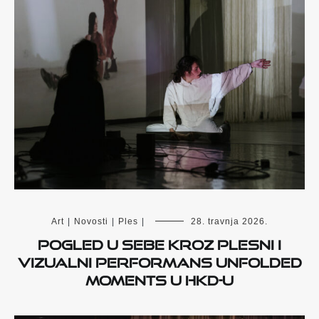
Art
|
Novosti
|
Ples
|
28. travnja 2026.
Pogled u sebe kroz plesni i
vizualni performans Unfolded
Moments u HKD-u