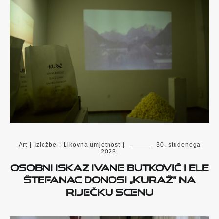
Art
|
Izložbe
|
Likovna umjetnost
|
30. studenoga
2023.
Osobni iskaz Ivane Butković i Ele
Štefanac donosi „Kuraž” na
riječku scenu