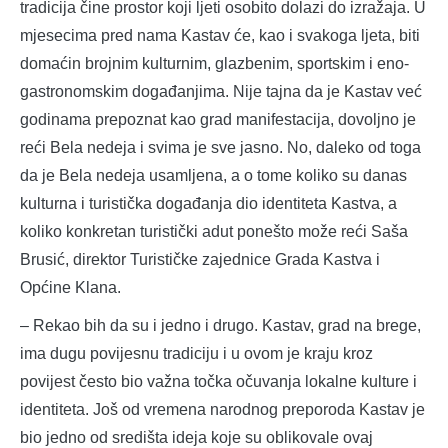
tradicija čine prostor koji ljeti osobito dolazi do izražaja. U
mjesecima pred nama Kastav će, kao i svakoga ljeta, biti
domaćin brojnim kulturnim, glazbenim, sportskim i eno-
gastronomskim događanjima. Nije tajna da je Kastav već
godinama prepoznat kao grad manifestacija, dovoljno je
reći Bela nedeja i svima je sve jasno. No, daleko od toga
da je Bela nedeja usamljena, a o tome koliko su danas
kulturna i turistička događanja dio identiteta Kastva, a
koliko konkretan turistički adut ponešto može reći Saša
Brusić, direktor Turističke zajednice Grada Kastva i
Općine Klana.
– Rekao bih da su i jedno i drugo. Kastav, grad na brege,
ima dugu povijesnu tradiciju i u ovom je kraju kroz
povijest često bio važna točka očuvanja lokalne kulture i
identiteta. Još od vremena narodnog preporoda Kastav je
bio jedno od središta ideja koje su oblikovale ovaj