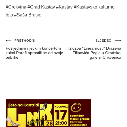
#Crekvina
#Grad Kastav
#Kastav
#Kastavsko kulturno
leto
#Saša Brusić
Navigacija
PRETHODNI
SLJEDEĆI
Posljednjim riječkim koncertom
Izložba “Linearnosti” Dražena
objava
kultni Parafi oprostili se od svoje
Filipovića Pegle u Gradskoj
publike
galeriji Crikvenica