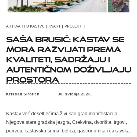
ARTKVART U KASTVU
|
KVART
|
PROJEKTI
|
Saša Brusić: Kastav se
mora razvijati prema
kvaliteti, sadržaju i
autentičnom doživljaju
prostora
Kristian Sirotich
30. svibnja 2026.
Kastav već desetljećima živi kao grad manifestacija.
Njegova stara gradska jezgra, Crekvina, dvorišta, trgovi,
perivoji, kastavska šuma, belica, gastronomija i čakavska