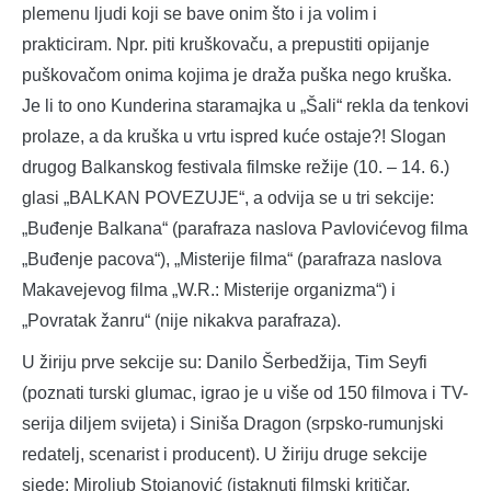
plemenu ljudi koji se bave onim što i ja volim i
prakticiram. Npr. piti kruškovaču, a prepustiti opijanje
puškovačom onima kojima je draža puška nego kruška.
Je li to ono Kunderina staramajka u „Šali“ rekla da tenkovi
prolaze, a da kruška u vrtu ispred kuće ostaje?! Slogan
drugog Balkanskog festivala filmske režije (10. – 14. 6.)
glasi „BALKAN POVEZUJE“, a odvija se u tri sekcije:
„Buđenje Balkana“ (parafraza naslova Pavlovićevog filma
„Buđenje pacova“), „Misterije filma“ (parafraza naslova
Makavejevog filma „W.R.: Misterije organizma“) i
„Povratak žanru“ (nije nikakva parafraza).
U žiriju prve sekcije su: Danilo Šerbedžija, Tim Seyfi
(poznati turski glumac, igrao je u više od 150 filmova i TV-
serija diljem svijeta) i Siniša Dragon (srpsko-rumunjski
redatelj, scenarist i producent). U žiriju druge sekcije
sjede: Miroljub Stojanović (istaknuti filmski kritičar,