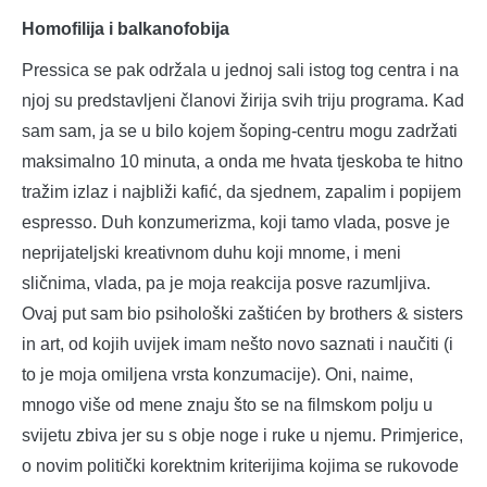
Homofilija i balkanofobija
Pressica se pak održala u jednoj sali istog tog centra i na
njoj su predstavljeni članovi žirija svih triju programa. Kad
sam sam, ja se u bilo kojem šoping-centru mogu zadržati
maksimalno 10 minuta, a onda me hvata tjeskoba te hitno
tražim izlaz i najbliži kafić, da sjednem, zapalim i popijem
espresso. Duh konzumerizma, koji tamo vlada, posve je
neprijateljski kreativnom duhu koji mnome, i meni
sličnima, vlada, pa je moja reakcija posve razumljiva.
Ovaj put sam bio psihološki zaštićen by brothers & sisters
in art, od kojih uvijek imam nešto novo saznati i naučiti (i
to je moja omiljena vrsta konzumacije). Oni, naime,
mnogo više od mene znaju što se na filmskom polju u
svijetu zbiva jer su s obje noge i ruke u njemu. Primjerice,
o novim politički korektnim kriterijima kojima se rukovode