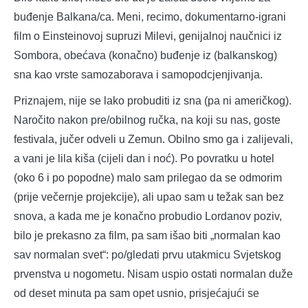
buđenje Balkana/ca. Meni, recimo, dokumentarno-igrani
film o Einsteinovoj supruzi Milevi, genijalnoj naučnici iz
Sombora, obećava (konačno) buđenje iz (balkanskog)
sna kao vrste samozaborava i samopodcjenjivanja.
Priznajem, nije se lako probuditi iz sna (pa ni američkog).
Naročito nakon pre/obilnog ručka, na koji su nas, goste
festivala, jučer odveli u Zemun. Obilno smo ga i zalijevali,
a vani je lila kiša (cijeli dan i noć). Po povratku u hotel
(oko 6 i po popodne) malo sam prilegao da se odmorim
(prije večernje projekcije), ali upao sam u težak san bez
snova, a kada me je konačno probudio Lordanov poziv,
bilo je prekasno za film, pa sam išao biti „normalan kao
sav normalan svet“: po/gledati prvu utakmicu Svjetskog
prvenstva u nogometu. Nisam uspio ostati normalan duže
od deset minuta pa sam opet usnio, prisjećajući se