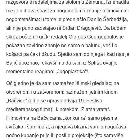
razgovora s redateljima za stolom u Zemunu. Iznenadila
me je njihova strast za nogometom i znanje o timovima i
nogometašima: u tome je prednjačio Danilo Šerbedžija,
ali nije puno zaostajao ni Srđan Dragojević. Da budem
skroz pošten: i grčki redatelj Giorgos Georgopoulos je
pokazao zavidno znanje ne samo o balunu, već i o
košarci pa čak i džudu. Sjedio sam do njega i kad nas je
Bajić upoznao, rekavši mu da sam iz Splita, ovaj je
momentalno reagirao: „Jugoplastika“!
Očigledno je da sam razmaženi filmski gledalac; na
otvorenom i u zatvorenom; razmažen ljetnim kinom
„Bačvice“ (gdje se upravo odvija 19. Festival
mediteranskog filma) i kinotekom „Zlatna vrata“.
Filmovima na Bačvicama „konkurira“ samo pjesma
cvrčaka i šum mora, a njegova blizina vam omogućava
noćno kupanje prije ili poslije projekcije (što sam više