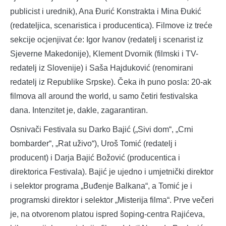
publicist i urednik), Ana Đurić Konstrakta i Mina Đukić
(redateljica, scenaristica i producentica). Filmove iz treće
sekcije ocjenjivat će: Igor Ivanov (redatelj i scenarist iz
Sjeverne Makedonije), Klement Dvornik (filmski i TV-
redatelj iz Slovenije) i Saša Hajduković (renomirani
redatelj iz Republike Srpske). Čeka ih puno posla: 20-ak
filmova all around the world, u samo četiri festivalska
dana. Intenzitet je, dakle, zagarantiran.
Osnivači Festivala su Darko Bajić („Sivi dom“, „Crni
bombarder“, „Rat uživo“), Uroš Tomić (redatelj i
producent) i Darja Bajić Božović (producentica i
direktorica Festivala). Bajić je ujedno i umjetnički direktor
i selektor programa „Buđenje Balkana“, a Tomić je i
programski direktor i selektor „Misterija filma“. Prve večeri
je, na otvorenom platou ispred šoping-centra Rajićeva,