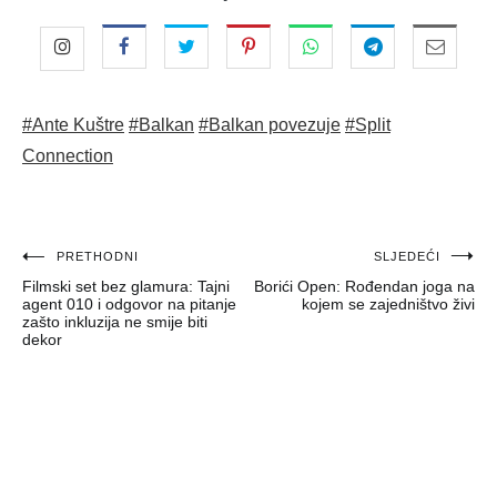
#Ante Kuštre
#Balkan
#Balkan povezuje
#Split
Connection
Navigacija
PRETHODNI
SLJEDEĆI
Filmski set bez glamura: Tajni
Borići Open: Rođendan joga na
objava
agent 010 i odgovor na pitanje
kojem se zajedništvo živi
zašto inkluzija ne smije biti
dekor