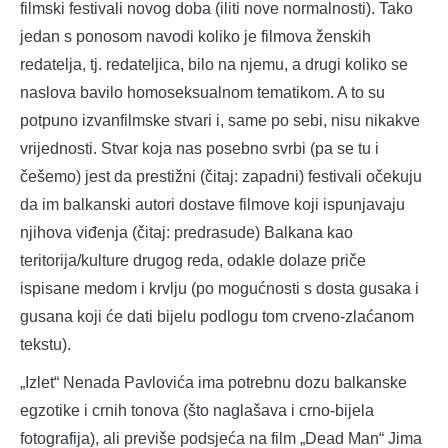
filmski festivali novog doba (iliti nove normalnosti). Tako
jedan s ponosom navodi koliko je filmova ženskih
redatelja, tj. redateljica, bilo na njemu, a drugi koliko se
naslova bavilo homoseksualnom tematikom. A to su
potpuno izvanfilmske stvari i, same po sebi, nisu nikakve
vrijednosti. Stvar koja nas posebno svrbi (pa se tu i
češemo) jest da prestižni (čitaj: zapadni) festivali očekuju
da im balkanski autori dostave filmove koji ispunjavaju
njihova viđenja (čitaj: predrasude) Balkana kao
teritorija/kulture drugog reda, odakle dolaze priče
ispisane medom i krvlju (po mogućnosti s dosta gusaka i
gusana koji će dati bijelu podlogu tom crveno-zlaćanom
tekstu).
„Izlet“ Nenada Pavlovića ima potrebnu dozu balkanske
egzotike i crnih tonova (što naglašava i crno-bijela
fotografija), ali previše podsjeća na film „Dead Man“ Jima