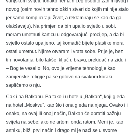
vanjskom svijetu ionako nema ničeg osobito zanimljivog i
novog (osim novih tehnoloških stvari do kojih mi nije stalo
jer samo kompliciraju život, a reklamiraju se kao da ga
olakšavaju). Na primjer: da bih upalio svjetlo u sobi,
moram umetnuti karticu u odgovarajući procijep, a da bi
svjetlo ostalo upaljeno, taj komadić bijele plastike mora
ostati umetnut. Njime otvaram i vrata sobe. Prije je, bez
tih novotarija, bilo lakše: ključ u bravu, prekidač na zidu i
– Bog te veselio. No, ovo je vrijeme tehnologije kao
zamjenske religije pa se gotovo na svakom koraku
sapličemo o nju.
Čak i na Balkanu. Pa tako i u hotelu „Balkan“, koji gleda
na hotel „Moskvu“, kao što i ona gleda na njega. Ovako ili
onako, na ovaj ili onaj način, Balkan će obratiti pažnju
svijeta na sebe: ako ne artom, onda ratom. Meni je, kao
artniku, bliži prvi način i drago mi je naći se u svome