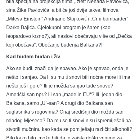
bila specijalna projekcija filma „Izlet“ Nenada Pavlovića,
sina Žike Pavlovića, a bit će još dvije takve, filmova
„Mileva Einstein“ Andrijane Stojković i „Crni bombarder“
Darka Bajića. Cjelokupni program je šaren (kao
leopardovo krzno?), ali naslovi obećavaju više od „Dečka
koji obećava“. Obećanje buđenja Balkana?!
Kad budem budan i živ
Ako se budi, znači da je spavao. Ako je spavao, onda je
nešto i sanjao. Da li su mu ti snovi bili noćne more ili ima
nešto još i gore? Ili je možda sanjao tuđe snove?
Američki san npr.? Ili san „made in EU“? Ili, jedan dio
Balkana, samo „U“-san? A drugi dio Balkana san
suglasnika s rogovima? Onaj središnji dio možda san
mladog Mjeseca? Da mu se ti snovi nisu ispremiješali pa
stvorili mučninu kao kada se pomiješaju različiti alkoholi?
Bilo kako bilo, može biti da je zaista došlo vrijeme za