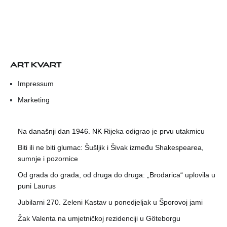
ART KVART
Impressum
Marketing
Na današnji dan 1946. NK Rijeka odigrao je prvu utakmicu
Biti ili ne biti glumac: Šušljik i Šivak između Shakespearea,
sumnje i pozornice
Od grada do grada, od druga do druga: „Brodarica“ uplovila u
puni Laurus
Jubilarni 270. Zeleni Kastav u ponedjeljak u Šporovoj jami
Žak Valenta na umjetničkoj rezidenciji u Göteborgu