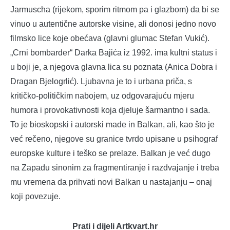
Jarmuscha (rijekom, sporim ritmom pa i glazbom) da bi se
vinuo u autentične autorske visine, ali donosi jedno novo
filmsko lice koje obećava (glavni glumac Stefan Vukić).
„Crni bombarder“ Darka Bajića iz 1992. ima kultni status i
u boji je, a njegova glavna lica su poznata (Anica Dobra i
Dragan Bjelogrlić). Ljubavna je to i urbana priča, s
kritičko-političkim nabojem, uz odgovarajuću mjeru
humora i provokativnosti koja djeluje šarmantno i sada.
To je bioskopski i autorski made in Balkan, ali, kao što je
već rečeno, njegove su granice tvrdo upisane u psihograf
europske kulture i teško se prelaze. Balkan je već dugo
na Zapadu sinonim za fragmentiranje i razdvajanje i treba
mu vremena da prihvati novi Balkan u nastajanju – onaj
koji povezuje.
Prati i dijeli Artkvart.hr