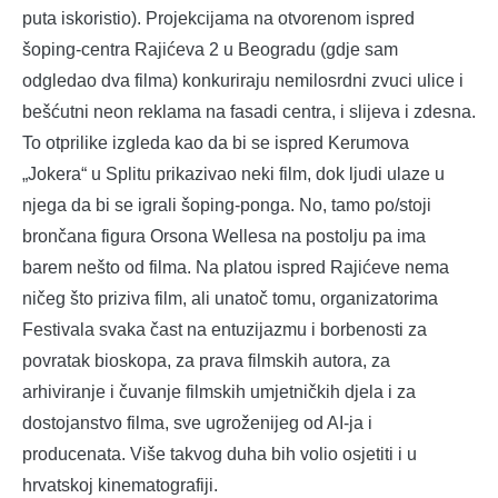
puta iskoristio). Projekcijama na otvorenom ispred
šoping-centra Rajićeva 2 u Beogradu (gdje sam
odgledao dva filma) konkuriraju nemilosrdni zvuci ulice i
bešćutni neon reklama na fasadi centra, i slijeva i zdesna.
To otprilike izgleda kao da bi se ispred Kerumova
„Jokera“ u Splitu prikazivao neki film, dok ljudi ulaze u
njega da bi se igrali šoping-ponga. No, tamo po/stoji
brončana figura Orsona Wellesa na postolju pa ima
barem nešto od filma. Na platou ispred Rajićeve nema
ničeg što priziva film, ali unatoč tomu, organizatorima
Festivala svaka čast na entuzijazmu i borbenosti za
povratak bioskopa, za prava filmskih autora, za
arhiviranje i čuvanje filmskih umjetničkih djela i za
dostojanstvo filma, sve ugroženijeg od AI-ja i
producenata. Više takvog duha bih volio osjetiti i u
hrvatskoj kinematografiji.