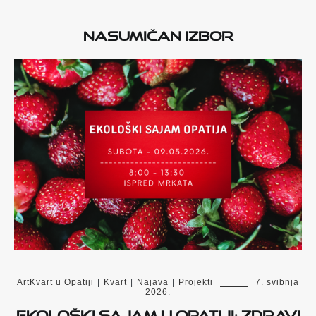
Nasumičan izbor
ArtKvart u Opatiji
|
Kvart
|
Najava
|
Projekti
7. svibnja
2026.
Ekološki sajam u Opatiji: zdravi