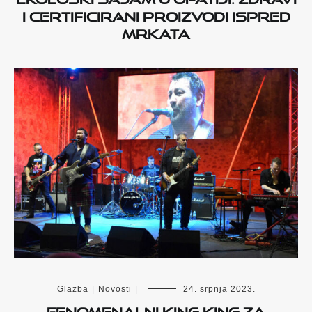
i certificirani proizvodi ispred
Mrkata
Glazba
|
Novosti
|
24. srpnja 2023.
Fenomenalni King King za