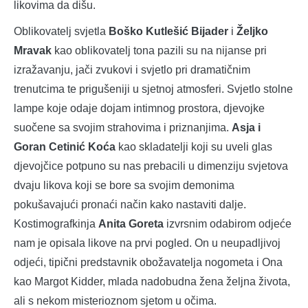
likovima da dišu.
Oblikovatelj svjetla
Boško Kutlešić Bijader
i
Željko
Mravak
kao oblikovatelj tona pazili su na nijanse pri
izražavanju, jači zvukovi i svjetlo pri dramatičnim
trenutcima te prigušeniji u sjetnoj atmosferi. Svjetlo stolne
lampe koje odaje dojam intimnog prostora, djevojke
suočene sa svojim strahovima i priznanjima.
Asja i
Goran Cetinić Koća
kao skladatelji koji su uveli glas
djevojčice potpuno su nas prebacili u dimenziju svjetova
dvaju likova koji se bore sa svojim demonima
pokušavajući pronaći način kako nastaviti dalje.
Kostimografkinja
Anita Goreta
izvrsnim odabirom odjeće
nam je opisala likove na prvi pogled. On u neupadljivoj
odjeći, tipični predstavnik obožavatelja nogometa i Ona
kao Margot Kidder, mlada nadobudna žena željna života,
ali s nekom misterioznom sjetom u očima.