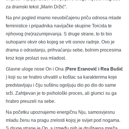
za dramski tekst „Marin Držić“.
Na prvi pogled imamo neuobičajenu priču odnosa mlade
feministice i pripadnika navijačke skupine Torcida te
njihovog (ne)razumijevanja. S druge strane, to bi bio
suhoparni okvir oko kojeg se vrti osnov radnje. Ovo je
drama o odrastanju, prihvaćanju sebe, bolnim procesima
kroz koje prolazi sva mladost.
Glavne uloge nose On i Ona (
Pere Eranović i Rea Bušić
) koji su se hrabro uhvatili u koštac sa karakterima koje
predstavljaju i čiju suštinu ogoljuju dio po dio do same
srži. Zahtjevan je to psihološki proces, ali glumci su ga
hrabro preuzeli na sebe.
Na početku upoznajemo energičnu Nju, samosvjesnu
mladu ženu na pragu zrelosti kojoj je svijet pod nogama.
S druge strane je On, a između njih je društvena mreža