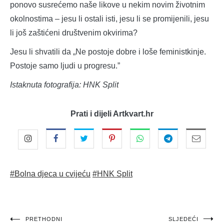
ponovo susrećemo naše likove u nekim novim životnim
okolnostima – jesu li ostali isti, jesu li se promijenili, jesu
li još zaštićeni društvenim okvirima?
Jesu li shvatili da „Ne postoje dobre i loše feministkinje.
Postoje samo ljudi u progresu.”
Istaknuta fotografija: HNK Split
Prati i dijeli Artkvart.hr
#Bolna djeca u cvijeću
#HNK Split
Navigacija
PRETHODNI
SLJEDEĆI