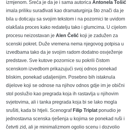
izmjenom. Sreća je da je i sama autorica
Antonela Tošić
imala priliku surađivati kao dramaturginja što znači da je
bila u doticaju sa svojim tekstom i na pozornici te uvidom
olakšala proces kako redatelju tako i glumcima. U cijelom
procesu neizostavan je
Alen Čelić
koji je zadužen za
scenski pokret. Duže vremena nema njegovog potpisa u
izvedbama tako da je svojim radom dodatno osvježenje
predstave. Sve kutove pozornice su pokrili čistom
scenskom izvedbom prikazujući svoj odnos ponekad
bliskim, ponekad udaljenijim. Posebno bih istaknula
dijelove koji se odnose na njihov odnos gdje im je obični
stol poslužio kao pregrada koja ih rastavlja u njihovim
svjetovima, ali i tanka pregrada koja bi se lako mogla
srušiti, kada bi htjeli. Scenograf
Filip Triplat
ponudio je
jednostavna scenska rješenja u kojima se ponekad ruši i
četvrti zid, ali je minimalizmom ogolio scenu i dozvolio