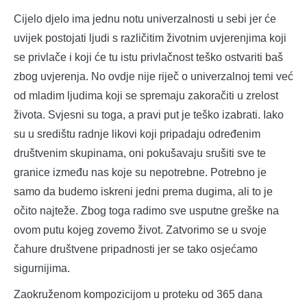
Cijelo djelo ima jednu notu univerzalnosti u sebi jer će
uvijek postojati ljudi s različitim životnim uvjerenjima koji
se privlače i koji će tu istu privlačnost teško ostvariti baš
zbog uvjerenja. No ovdje nije riječ o univerzalnoj temi već
od mladim ljudima koji se spremaju zakoračiti u zrelost
života. Svjesni su toga, a pravi put je teško izabrati. Iako
su u središtu radnje likovi koji pripadaju određenim
društvenim skupinama, oni pokušavaju srušiti sve te
granice između nas koje su nepotrebne. Potrebno je
samo da budemo iskreni jedni prema dugima, ali to je
očito najteže. Zbog toga radimo sve usputne greške na
ovom putu kojeg zovemo život. Zatvorimo se u svoje
čahure društvene pripadnosti jer se tako osjećamo
sigurnijima.
Zaokruženom kompozicijom u proteku od 365 dana