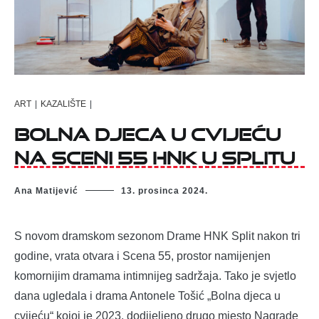
ART
|
KAZALIŠTE
|
Bolna djeca u cvijeću
na Sceni 55 HNK u Splitu
Ana Matijević
13. prosinca 2024.
S novom dramskom sezonom Drame HNK Split nakon tri
godine, vrata otvara i Scena 55, prostor namijenjen
komornijim dramama intimnijeg sadržaja. Tako je svjetlo
dana ugledala i drama Antonele Tošić „Bolna djeca u
cvijeću“ kojoj je 2023. dodijeljeno drugo mjesto Nagrade