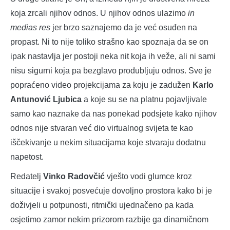
koja zrcali njihov odnos. U njihov odnos ulazimo
in
medias
res
jer brzo saznajemo da je već osuđen na
propast. Ni to nije toliko strašno kao spoznaja da se on
ipak nastavlja jer postoji neka nit koja ih veže, ali ni sami
nisu sigurni koja pa bezglavo produbljuju odnos. Sve je
popraćeno video projekcijama za koju je zadužen
Karlo
Antunović Ljubica
a koje su se na platnu pojavljivale
samo kao naznake da nas ponekad podsjete kako njihov
odnos nije stvaran već dio virtualnog svijeta te kao
iščekivanje u nekim situacijama koje stvaraju dodatnu
napetost.
Redatelj
Vinko Radovčić
vješto vodi glumce kroz
situacije i svakoj posvećuje dovoljno prostora kako bi je
doživjeli u potpunosti, ritmički ujednačeno pa kada
osjetimo zamor nekim prizorom razbije ga dinamičnom