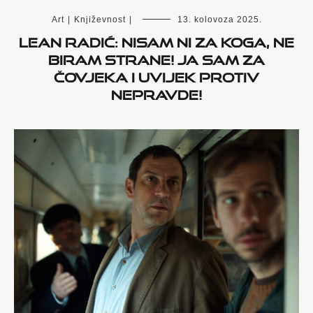
Art
|
Književnost
|
13. kolovoza 2025.
Lean Radić: Nisam ni za koga, ne
biram strane! Ja sam za
čovjeka i uvijek protiv
nepravde!