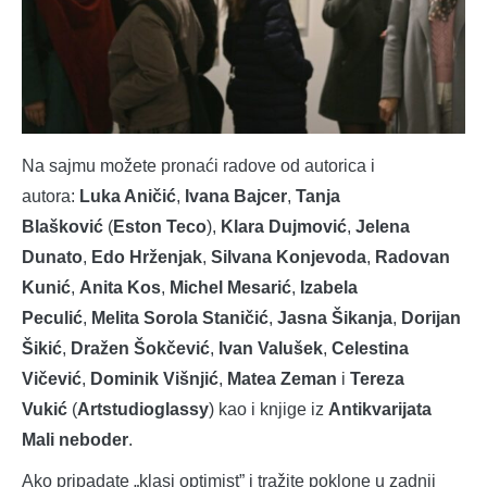
Na sajmu možete pronaći radove od autorica i
autora:
Luka Aničić
,
Ivana Bajcer
,
Tanja
Blašković
(
Eston Teco
),
Klara Dujmović
,
Jelena
Dunato
,
Edo Hrženjak
,
Silvana Konjevoda
,
Radovan
Kunić
,
Anita Kos
,
Michel Mesarić
,
Izabela
Peculić
,
Melita Sorola Staničić
,
Jasna Šikanja
,
Dorijan
Šikić
,
Dražen Šokčević
,
Ivan Valušek
,
Celestina
Vičević
,
Dominik Višnjić
,
Matea Zeman
i
Tereza
Vukić
(
Artstudioglassy
) kao i knjige iz
Antikvarijata
Mali neboder
.
Ako pripadate „klasi optimist” i tražite poklone u zadnji