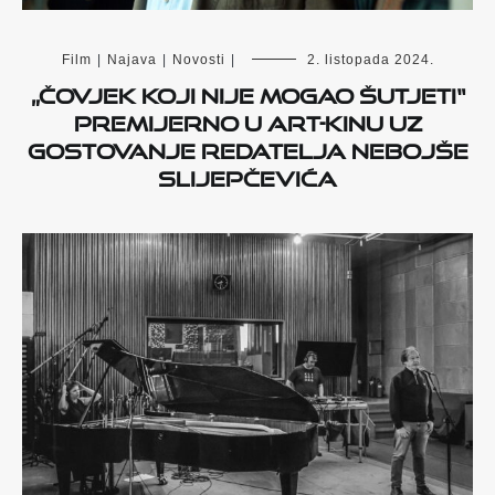
Film
|
Najava
|
Novosti
|
2. listopada 2024.
„Čovjek koji nije mogao šutjeti“
premijerno u Art-kinu uz
gostovanje redatelja Nebojše
Slijepčevića