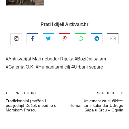
Prati i dijeli Artkvart.hr
#Antikvarijat Mali neboder Rijeka
#Božićni sajam
#Galerija O.K.
#Humanitarni cilj
#Urbani separe
Navigacija
PRETHODNI
SLJEDEĆI
Tradicionalni (možda i
Umjetnost za njuškice:
objava
posljednji) Doček u podne u
Humanitarni kalendar Udruge
Morskom Prascu
Šapa u Srcu – Ogulin