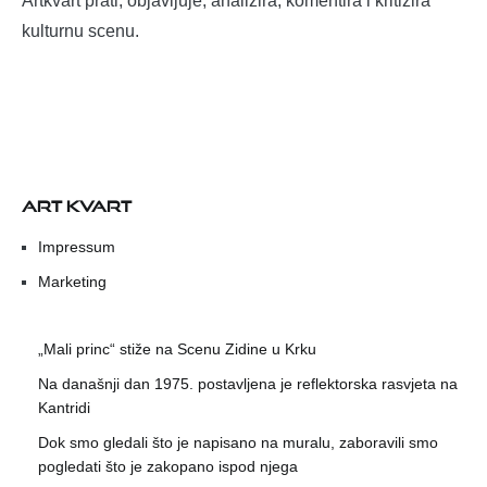
Artkvart prati, objavljuje, analizira, komentira i kritizira
kulturnu scenu.
ART KVART
Impressum
Marketing
„Mali princ“ stiže na Scenu Zidine u Krku
Na današnji dan 1975. postavljena je reflektorska rasvjeta na
Kantridi
Dok smo gledali što je napisano na muralu, zaboravili smo
pogledati što je zakopano ispod njega