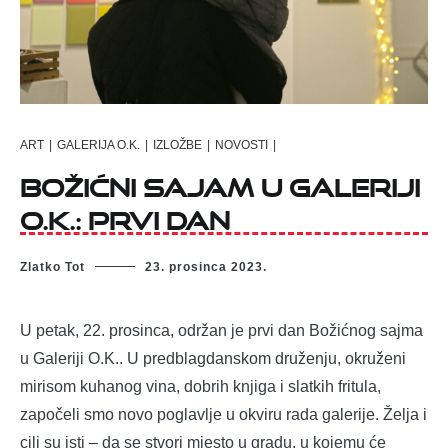
ART
|
GALERIJA O.K.
|
IZLOŽBE
|
NOVOSTI
|
Božićni sajam u Galeriji
O.K.: prvi dan
Zlatko Tot
23. prosinca 2023.
U petak, 22. prosinca, održan je prvi dan Božićnog sajma
u Galeriji O.K.. U predblagdanskom druženju, okruženi
mirisom kuhanog vina, dobrih knjiga i slatkih fritula,
započeli smo novo poglavlje u okviru rada galerije. Želja i
cilj su isti – da se stvori mjesto u gradu, u kojemu će