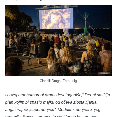
Cinehill Draga, Foto Luigi
U ovoj crnohumornoj drami desetogodišnji Denni smišlja
plan kojim bi spasio majku od očeva zlostavljanja
angažirajući „superubojicu“. Međutim, ubojica kojeg
pronađe, Secco, zapravo je sitni lopov bez pravog