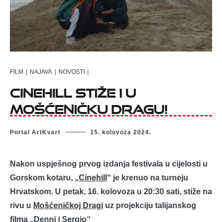
FILM
|
NAJAVA
|
NOVOSTI
|
Cinehill stiže i u
Mošćeničku Dragu!
Portal ArtKvart
15. kolovoza 2024.
Nakon uspješnog prvog izdanja festivala u cijelosti u
Gorskom kotaru, „
Cinehill
“ je krenuo na turneju
Hrvatskom. U petak, 16. kolovoza u 20:30 sati, stiže na
rivu u
Mošćeničkoj Dragi
uz projekciju talijanskog
filma „Denni i Sergio“