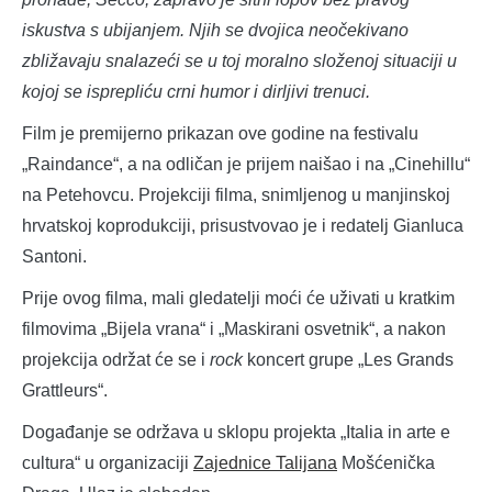
iskustva s ubijanjem. Njih se dvojica neočekivano
zbližavaju snalazeći se u toj moralno složenoj situaciji u
kojoj se isprepliću crni humor i dirljivi trenuci.
Film je premijerno prikazan ove godine na festivalu
„Raindance“, a na odličan je prijem naišao i na „Cinehillu“
na Petehovcu. Projekciji filma, snimljenog u manjinskoj
hrvatskoj koprodukciji, prisustvovao je i redatelj Gianluca
Santoni.
Prije ovog filma, mali gledatelji moći će uživati u kratkim
filmovima „Bijela vrana“ i „Maskirani osvetnik“, a nakon
projekcija održat će se i
rock
koncert grupe „Les Grands
Grattleurs“.
Događanje se održava u sklopu projekta „Italia in arte e
cultura“ u organizaciji
Zajednice Talijana
Mošćenička