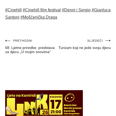
#Cinehill
#Cinehill film festival
#Denni i Sergio
#Gianluca
Santoni
#Mošćenička Draga
Navigacija
PRETHODNI
SLJEDEĆI
68. Ljetne priredbe: predstava
Turizam koji ne jede svoju djecu
objava
za djecu „U mojim snovima“