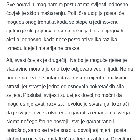
Sve boravi u imaginarnim postulatima svijesti, odnosno,
čovjek je sklon maštarenju. Politička utopija postat će
moguća onog trenutka kada se stope u jedinstvenu
cjelinu jezik, pojmovi i realna pozicija tijela i njegovih
akcija, odnosno, kada neće postojati velika razlika
između ideje i materijalne prakse.
Ali, svaki čovjek je drugačiji. Najbolje moguće rješenje
vladavine morala je ono koje odgovara većini ljudi. Nema
problema, sve se prilagođava nekom mjerilu i maksimi
strasti, jer strast je jedna od osnovnih pokretačkih sila
svijeta. Postulati svijesti su uvijek dovoljno moćni da
mogu usmjeravati razvitak i evoluciju stvaranja, to znači
da je svijest uvijek otvorena i garantira emanaciju svega.
Nema nečega što ne postoji i sve je garantirano i
potrošno, samo se treba snaći u dovoljnoj mjeri i postati
slobodan od viška metafizičkog tereta zabluda. Dovoljno