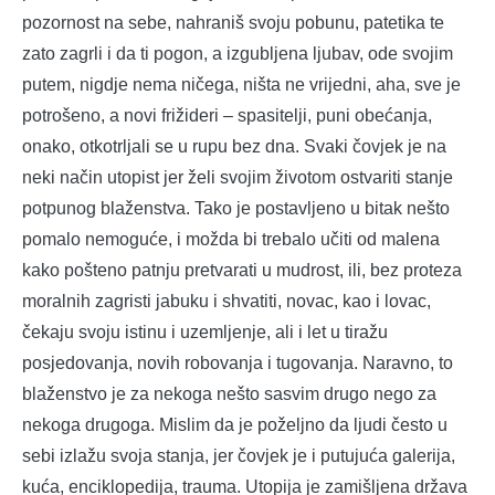
pozornost na sebe, nahraniš svoju pobunu, patetika te
zato zagrli i da ti pogon, a izgubljena ljubav, ode svojim
putem, nigdje nema ničega, ništa ne vrijedni, aha, sve je
potrošeno, a novi frižideri – spasitelji, puni obećanja,
onako, otkotrljali se u rupu bez dna. Svaki čovjek je na
neki način utopist jer želi svojim životom ostvariti stanje
potpunog blaženstva. Tako je postavljeno u bitak nešto
pomalo nemoguće, i možda bi trebalo učiti od malena
kako pošteno patnju pretvarati u mudrost, ili, bez proteza
moralnih zagristi jabuku i shvatiti, novac, kao i lovac,
čekaju svoju istinu i uzemljenje, ali i let u tiražu
posjedovanja, novih robovanja i tugovanja. Naravno, to
blaženstvo je za nekoga nešto sasvim drugo nego za
nekoga drugoga. Mislim da je poželjno da ljudi često u
sebi izlažu svoja stanja, jer čovjek je i putujuća galerija,
kuća, enciklopedija, trauma. Utopija je zamišljena država