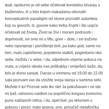
Ipak, opskurno je od sebe očekivati konstatnu bivanja u
blaženstvu, ili u bilo kojem makadamu otisnutih
konceptualnih paradigmi od strane priznatih autoriteta
koji su govorili, ili, govore kako treba živjeti i što uopće
očekivati od života. Život se živi i moram podnositi i
doprinositi, svi smo mi u liftu, gore – dole, i svi tražimo
neko ispunjenje i poništenje boli, pa kako god, samo na
tren, malo zaplešemo, pojedemo slatkiš, pogledamo oko
sebe, možda i u sebe, i da, odjednom vrijeme pokuca na
vrata, a cvijeće ideala nas poškaklja i smiješeći kaže, da,
bilo je divno sanjati. Danas u vremenu od 19.00 do 22.00
sata pozivam vas da izložite svoja stanja u samima sebi.
Možete li to! Priznati sebi tko ste! Ja pokušavam i ne ide
mi baš, odnosno naiđem na poprilično kvrgavu tvorevinu
punu sablasnih istina, i da, opet boli, pa skliznem u
pobunu i prezir, malo gnjeva, ono, privučeš metafizičku