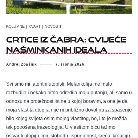
KOLUMNE
|
KVART
|
NOVOSTI
|
Crtice iz Čabra: Cvijeće
našminkanih ideala
Andrej Zbašnik
7. srpnja 2026.
Svi smo mi latentni utopisti. Melankolija me malo
razbudila i nekako bitno odredila moju putanju, ali samo u
odnosu na protežnost istine u kojoj boravim, a ona je da
moja vlastita utopija nije ni približno dovoljna za spasenje
bilo kojeg svijeta osim mojeg vlastitog, no, i to je možda
tek potrošena frazeologija. U vlastitom biću težimo
ostvariti utopiju, mir, slobodu, ispunjenost, sreću, kreaciju.