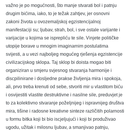
važno je po mogućnosti, što manje stvarati bol i patnju
drugim bićima, iako, to je težak zahtjev, jer osnovni
zakoni života u ovozemaljskoj egzistencijalnoj
manifestaciji su; ljubav, strah, bol, i sve ostale varijante i
varijacije u kojima se isprepliću te sile. Vinjete političke
utopije borave u mnogim imaginarnim postulatima
svijesti, a u vezi najboljeg mogućeg rješenja egzistencije
civilizacijskog sklopa. Taj sklop bi doista mogao biti
organiziran u smjeru svjesnog stvaranja harmonije i
discpilinirane i dosljedne prakse življenja mira i spokoja,
ali, prvo treba krenuti od sebe, stvoriti mir u vlastitom biću
i osvijestiti vlastite destruktivne i nasilne sile, preduvjet je
to za kolektivno stvaranje poželjnijeg i ispravnijeg društva
mira, tišine i radosne kreativne sinteze različitih polarnosti
u formu bitka koji bi bio iscjeljujući i koji bi produživao
ugodu, užitak i milosnu ljubav, a smanjivao patnju,