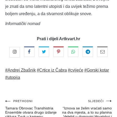
je znati da smo latentni utopisti i da uvijek težimo prema
boljem uređenju, a da stvarnost oblikuje snove.
Informatički nomad
Prati i dijeli Artkvart.hr
#Andrej Zbašnik
#Crtice iz Čabra
#cvijeće
#Gorski kotar
#utopija
Navigacija
PRETHODNI
SLJEDEĆI
Tamara Obrovac Transhistria
“Iznova se želim vraćati samo
objava
Ensemble otvara drugo izdanje
na dva mjesta, a to su planina
ciklusa Zvuk u kamenu
Velebit u domovini Hrvatskoj i