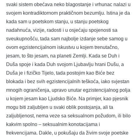
svaki sistem obećava neko blagostanje i vrhunac nalazi u
svojem kontradiktornom praktičnom bezumlju. Istina je da
kada sam u poetskom stanju, u stanju poetskog
nadahnuća, vizije, radosti i u osjećaju spojenosti sa
sveukupnošću, tada sam najbolje izdanje sebe samog u
ovom egzistencijalnom iskustvu u kojem trenutačno,
jesam, to što jesam, na planeti Zemlji. Kada se Duh i
Duša spoje i kada Duh svojom Ljubavlju hrani Dušu, a
Duša je i fizičko Tijelo, tada postojim kao Biće bez
blokada i bez svih egzistencijalnih teškoća, iako svjestan
mnogih ograničenja, upravo unutar egzistencijalnog polja
u kojem jesam kao Ljudsko Biće. Na primjer, kao pjesnik
mogu biti zaljubljen u svaki oblik postojanja, ali ta
zaljubljenost, nema veze sa seksualnom požudom, ili bilo
kakvim spolno – seksualnim konotacijama i
frekvencijama. Dakle, u pokušaju da živim svoje poetske