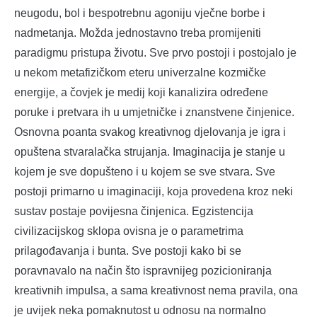
neugodu, bol i bespotrebnu agoniju vječne borbe i
nadmetanja. Možda jednostavno treba promijeniti
paradigmu pristupa životu. Sve prvo postoji i postojalo je
u nekom metafizičkom eteru univerzalne kozmičke
energije, a čovjek je medij koji kanalizira određene
poruke i pretvara ih u umjetničke i znanstvene činjenice.
Osnovna poanta svakog kreativnog djelovanja je igra i
opuštena stvaralačka strujanja. Imaginacija je stanje u
kojem je sve dopušteno i u kojem se sve stvara. Sve
postoji primarno u imaginaciji, koja provedena kroz neki
sustav postaje povijesna činjenica. Egzistencija
civilizacijskog sklopa ovisna je o parametrima
prilagođavanja i bunta. Sve postoji kako bi se
poravnavalo na način što ispravnijeg pozicioniranja
kreativnih impulsa, a sama kreativnost nema pravila, ona
je uvijek neka pomaknutost u odnosu na normalno