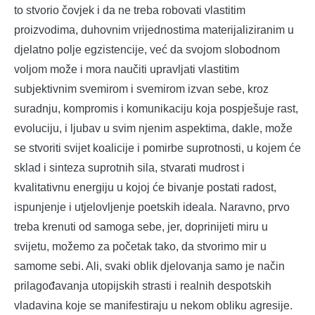
to stvorio čovjek i da ne treba robovati vlastitim
proizvodima, duhovnim vrijednostima materijaliziranim u
djelatno polje egzistencije, već da svojom slobodnom
voljom može i mora naučiti upravljati vlastitim
subjektivnim svemirom i svemirom izvan sebe, kroz
suradnju, kompromis i komunikaciju koja pospješuje rast,
evoluciju, i ljubav u svim njenim aspektima, dakle, može
se stvoriti svijet koalicije i pomirbe suprotnosti, u kojem će
sklad i sinteza suprotnih sila, stvarati mudrost i
kvalitativnu energiju u kojoj će bivanje postati radost,
ispunjenje i utjelovljenje poetskih ideala. Naravno, prvo
treba krenuti od samoga sebe, jer, doprinijeti miru u
svijetu, možemo za početak tako, da stvorimo mir u
samome sebi. Ali, svaki oblik djelovanja samo je način
prilagođavanja utopijskih strasti i realnih despotskih
vladavina koje se manifestiraju u nekom obliku agresije.