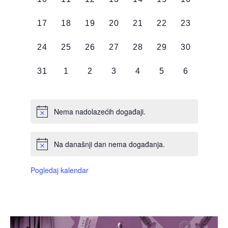
DOGAĐAJI,
DOGAĐAJI,
DOGAĐAJI,
DOGAĐAJI,
DOGAĐAJI,
DOGAĐAJI,
DOGAĐAJI
0
0
0
0
0
0
0
17
18
19
20
21
22
23
DOGAĐAJI,
DOGAĐAJI,
DOGAĐAJI,
DOGAĐAJI,
DOGAĐAJI,
DOGAĐAJI,
DOGAĐAJI
0
0
0
0
0
0
0
24
25
26
27
28
29
30
DOGAĐAJI,
DOGAĐAJI,
DOGAĐAJI,
DOGAĐAJI,
DOGAĐAJI,
DOGAĐAJI,
DOGAĐAJI
0
0
0
0
0
0
0
31
1
2
3
4
5
6
DOGAĐAJI,
DOGAĐAJI,
DOGAĐAJI,
DOGAĐAJI,
DOGAĐAJI,
DOGAĐAJI,
DOGAĐAJI
Nema nadolazećih događaji.
Na današnji dan nema događanja.
Pogledaj kalendar