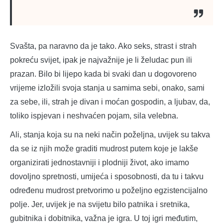
Svašta, pa naravno da je tako. Ako seks, strast i strah
pokreću svijet, ipak je najvažnije je li želudac pun ili
prazan. Bilo bi lijepo kada bi svaki dan u dogovoreno
vrijeme izložili svoja stanja u samima sebi, onako, sami
za sebe, ili, strah je divan i moćan gospodin, a ljubav, da,
toliko ispjevan i neshvaćen pojam, sila velebna.
Ali, stanja koja su na neki način poželjna, uvijek su takva
da se iz njih može graditi mudrost putem koje je lakše
organizirati jednostavniji i plodniji život, ako imamo
dovoljno spretnosti, umijeća i sposobnosti, da tu i takvu
određenu mudrost pretvorimo u poželjno egzistencijalno
polje. Jer, uvijek je na svijetu bilo patnika i sretnika,
gubitnika i dobitnika, važna je igra. U toj igri međutim,