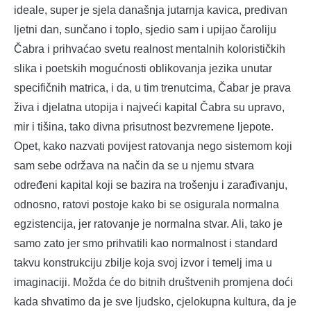
ideale, super je sjela današnja jutarnja kavica, predivan
ljetni dan, sunčano i toplo, sjedio sam i upijao čaroliju
Čabra i prihvaćao svetu realnost mentalnih kolorističkih
slika i poetskih mogućnosti oblikovanja jezika unutar
specifičnih matrica, i da, u tim trenutcima, Čabar je prava
živa i djelatna utopija i najveći kapital Čabra su upravo,
mir i tišina, tako divna prisutnost bezvremene ljepote.
Opet, kako nazvati povijest ratovanja nego sistemom koji
sam sebe održava na način da se u njemu stvara
određeni kapital koji se bazira na trošenju i zarađivanju,
odnosno, ratovi postoje kako bi se osigurala normalna
egzistencija, jer ratovanje je normalna stvar. Ali, tako je
samo zato jer smo prihvatili kao normalnost i standard
takvu konstrukciju zbilje koja svoj izvor i temelj ima u
imaginaciji. Možda će do bitnih društvenih promjena doći
kada shvatimo da je sve ljudsko, cjelokupna kultura, da je