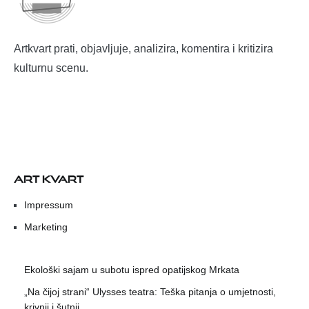
Artkvart prati, objavljuje, analizira, komentira i kritizira
kulturnu scenu.
ART KVART
Impressum
Marketing
Ekološki sajam u subotu ispred opatijskog Mrkata
„Na čijoj strani“ Ulysses teatra: Teška pitanja o umjetnosti,
krivnji i šutnji