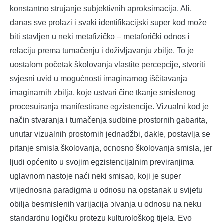
konstantno strujanje subjektivnih aproksimacija. Ali,
danas sve prolazi i svaki identifikacijski super kod može
biti stavljen u neki metafizičko – metaforički odnos i
relaciju prema tumačenju i doživljavanju zbilje. To je
uostalom početak školovanja vlastite percepcije, stvoriti
svjesni uvid u mogućnosti imaginarnog iščitavanja
imaginarnih zbilja, koje ustvari čine tkanje smislenog
procesuiranja manifestirane egzistencije. Vizualni kod je
način stvaranja i tumačenja sudbine prostornih gabarita,
unutar vizualnih prostornih jednadžbi, dakle, postavlja se
pitanje smisla školovanja, odnosno školovanja smisla, jer
ljudi općenito u svojim egzistencijalnim previranjima
uglavnom nastoje naći neki smisao, koji je super
vrijednosna paradigma u odnosu na opstanak u svijetu
obilja besmislenih varijacija bivanja u odnosu na neku
standardnu logičku protezu kulturološkog tijela. Evo