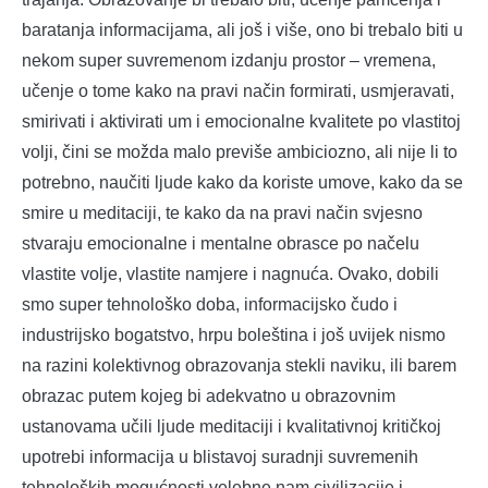
baratanja informacijama, ali još i više, ono bi trebalo biti u
nekom super suvremenom izdanju prostor – vremena,
učenje o tome kako na pravi način formirati, usmjeravati,
smirivati i aktivirati um i emocionalne kvalitete po vlastitoj
volji, čini se možda malo previše ambiciozno, ali nije li to
potrebno, naučiti ljude kako da koriste umove, kako da se
smire u meditaciji, te kako da na pravi način svjesno
stvaraju emocionalne i mentalne obrasce po načelu
vlastite volje, vlastite namjere i nagnuća. Ovako, dobili
smo super tehnološko doba, informacijsko čudo i
industrijsko bogatstvo, hrpu boleština i još uvijek nismo
na razini kolektivnog obrazovanja stekli naviku, ili barem
obrazac putem kojeg bi adekvatno u obrazovnim
ustanovama učili ljude meditaciji i kvalitativnoj kritičkoj
upotrebi informacija u blistavoj suradnji suvremenih
tehnoloških mogućnosti velebne nam civilizacije i