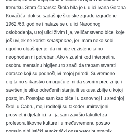
trenutku. Stara čabarska škola bila je u ulici Ivana Gorana
Kovačića, dok su sadašnje školske zgrade izgrađene
1962./63. godine i nalaze se u ulici Narodnog
oslobođenja, u toj ulici živim i ja, veličanstveno biće, koje
još uvijek ne koristi
smartphone
, jer imam neko sebi
ugodno objašnjenje, da mi nije egzistencijalno
neophodan ni potreban. Ako vizualni kod interpretira
osobnu mentalnu higijenu to znači da trebam stvarati
obrasce koji su podnošljivi mojoj prirodi. Suvremeno
digitalno slikarstvo omogućuje mi da stvorim preciznije i
savršenije slike određenih stanja ili sukusa zbilje u kojoj
postojim. Postojao sam kao biće i u osnovnoj i u srednjoj
školi u Čabru, moji roditelji su također umirovljeni
prosvjetni djelatnici, a i ja sam završio fakultet za
profesora likovne kulture i u međuvremenu postao
pomalo nihilistički autokritički opservator buntovnik