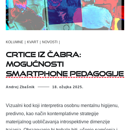
KOLUMNE
|
KVART
|
NOVOSTI
|
Crtice iz Čabra:
Mogućnosti
smartphone pedagogije
Andrej Zbašnik
18. ožujka 2025.
Vizualni kod koji interpretira osobnu mentalnu higijenu,
predivno, kao način kontemplativne strategije
materijalnog uobličavanja introspektivne dimenzije
trajanja. Obrazovanje bi trebalo biti, učenje pamćenja i