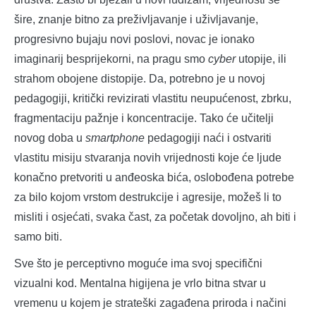
šire, znanje bitno za preživljavanje i uživljavanje,
progresivno bujaju novi poslovi, novac je ionako
imaginarij besprijekorni, na pragu smo
cyber
utopije, ili
strahom obojene distopije. Da, potrebno je u novoj
pedagogiji, kritički revizirati vlastitu neupućenost, zbrku,
fragmentaciju pažnje i koncentracije. Tako će učitelji
novog doba u
smartphone
pedagogiji naći i ostvariti
vlastitu misiju stvaranja novih vrijednosti koje će ljude
konačno pretvoriti u anđeoska bića, oslobođena potrebe
za bilo kojom vrstom destrukcije i agresije, možeš li to
misliti i osjećati, svaka čast, za početak dovoljno, ah biti i
samo biti.
Sve što je perceptivno moguće ima svoj specifični
vizualni kod. Mentalna higijena je vrlo bitna stvar u
vremenu u kojem je strateški zagađena priroda i načini