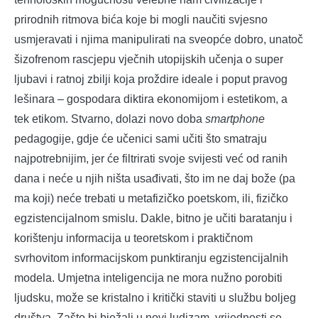
prirodnih ritmova bića koje bi mogli naučiti svjesno
usmjeravati i njima manipulirati na sveopće dobro, unatoč
šizofrenom rascjepu vječnih utopijskih učenja o super
ljubavi i ratnoj zbilji koja proždire ideale i poput pravog
lešinara – gospodara diktira ekonomijom i estetikom, a
tek etikom. Stvarno, dolazi novo doba
smartphone
pedagogije, gdje će učenici sami učiti što smatraju
najpotrebnijim, jer će filtrirati svoje svijesti već od ranih
dana i neće u njih ništa usađivati, što im ne daj bože (pa
ma koji) neće trebati u metafizičko poetskom, ili, fizičko
egzistencijalnom smislu. Dakle, bitno je učiti baratanju i
korištenju informacija u teoretskom i praktičnom
svrhovitom informacijskom punktiranju egzistencijalnih
modela. Umjetna inteligencija ne mora nužno porobiti
ljudsku, može se kristalno i kritički staviti u službu boljeg
društva. Zašto bi bježali u novi ludizam, vrijednosti se