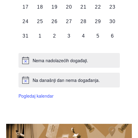
0
0
0
0
0
0
0
17
18
19
20
21
22
23
DOGAĐAJI,
DOGAĐAJI,
DOGAĐAJI,
DOGAĐAJI,
DOGAĐAJI,
DOGAĐAJI,
DOGAĐAJI
0
0
0
0
0
0
0
24
25
26
27
28
29
30
DOGAĐAJI,
DOGAĐAJI,
DOGAĐAJI,
DOGAĐAJI,
DOGAĐAJI,
DOGAĐAJI,
DOGAĐAJI
0
0
0
0
0
0
0
31
1
2
3
4
5
6
DOGAĐAJI,
DOGAĐAJI,
DOGAĐAJI,
DOGAĐAJI,
DOGAĐAJI,
DOGAĐAJI,
DOGAĐAJI
Nema nadolazećih događaji.
Na današnji dan nema događanja.
Pogledaj kalendar