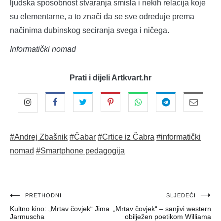
ljudska sposobnost stvaranja smisla i nekih relacija koje
su elementarne, a to znači da se sve određuje prema
načinima dubinskog seciranja svega i ničega.
Informatički nomad
Prati i dijeli Artkvart.hr
#Andrej Zbašnik
#Čabar
#Crtice iz Čabra
#informatički
nomad
#Smartphone pedagogija
Navigacija
PRETHODNI
SLJEDEĆI
Kultno kino: „Mrtav čovjek“ Jima
„Mrtav čovjek“ – sanjivi western
objava
Jarmuscha
obilježen poetikom Williama