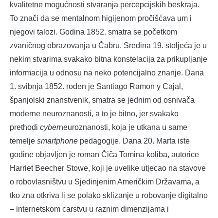
kvalitetne mogućnosti stvaranja percepcijskih beskraja.
To znači da se mentalnom higijenom pročišćava um i
njegovi talozi. Godina 1852. smatra se početkom
zvaničnog obrazovanja u Čabru. Sredina 19. stoljeća je u
nekim stvarima svakako bitna konstelacija za prikupljanje
informacija u odnosu na neko potencijalno znanje. Dana
1. svibnja 1852. rođen je Santiago Ramon y Cajal,
španjolski znanstvenik, smatra se jednim od osnivača
moderne neuroznanosti, a to je bitno, jer svakako
prethodi
cyber
neuroznanosti, koja je utkana u same
temelje
smartphone
pedagogije. Dana 20. Marta iste
godine objavljen je roman Čiča Tomina koliba, autorice
Harriet Beecher Stowe, koji je uvelike utjecao na stavove
o robovlasništvu u Sjedinjenim Američkim Državama, a
tko zna otkriva li se polako sklizanje u robovanje digitalno
– internetskom carstvu u raznim dimenzijama i