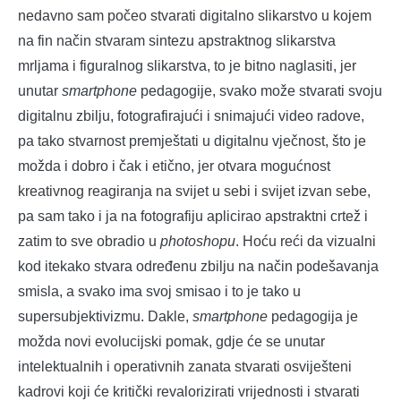
nedavno sam počeo stvarati digitalno slikarstvo u kojem
na fin način stvaram sintezu apstraktnog slikarstva
mrljama i figuralnog slikarstva, to je bitno naglasiti, jer
unutar
smartphone
pedagogije, svako može stvarati svoju
digitalnu zbilju, fotografirajući i snimajući video radove,
pa tako stvarnost premještati u digitalnu vječnost, što je
možda i dobro i čak i etično, jer otvara mogućnost
kreativnog reagiranja na svijet u sebi i svijet izvan sebe,
pa sam tako i ja na fotografiju aplicirao apstraktni crtež i
zatim to sve obradio u
photoshopu
. Hoću reći da vizualni
kod itekako stvara određenu zbilju na način podešavanja
smisla, a svako ima svoj smisao i to je tako u
supersubjektivizmu. Dakle,
smartphone
pedagogija je
možda novi evolucijski pomak, gdje će se unutar
intelektualnih i operativnih zanata stvarati osviješteni
kadrovi koji će kritički revalorizirati vrijednosti i stvarati