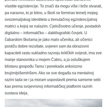
vlastite egzistencije. To znači da mogu više i brže stvarati,
pa naravno, to je bitno, u školi se formirao temelj mojeg
ovozemaljskog identiteta u trenutačnoj egzistencijalnoj
matrici u kojoj se nalazim. Cjeloživotno učenje, postadoh
digitalno – informatičko – daktilografski čovjek. U
čabarskim školama je jako malo učenika, ali učenici
postižu dobre rezultate, uvjeren sam da obrazovni
kapaciteti rastu sukladno razvoju kritičkih svijesti, ima sve
manje stanovnika u mojem Čabru, a ja osluškujem
blistavu gospođu Tamu i ponekada anksiozno
brujim/pišem/rišem. Ako se sve događa na mentalnoj
razini tada se i ja moram uspostaviti prema samome sebi
kao prema svojevrsnoj informatičkoj platformi raznih
sustava ideja.