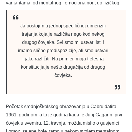
varijantama, od mentalnog i emocionalnog, do fizičkog.
Ja postojim u jednoj specifičnoj dimenziji
trajanja koja je različita nego kod nekog
drugog čovjeka. Svi smo mi ustvari isti i
imamo slične predispozicije, ali smo ustvari
i jako različiti. Na primjer, moja tjelesna
konstitucija je nešto drugačija od drugog
čovjeka.
Početak srednjoškolskog obrazovanja u Čabru datira
1961. godinom, a to je godina kada je Jurij Gagarin, prvi
čovjek u svemiru, 12. travnja, možda mislio o gusjenici
Lomox, zelene boje, tamo u nekom svojem mentalnom